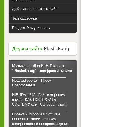
Добавить новость на сайт
Техподдержка
Раздел: Хочу сказать
Друзья сайта
Plastinka-rip
Музыкальный сайт Н.Токарева
"Plastinka.org" - оцифровки винила
___________________________
NewAudioportal - Проект
Возрождения
___________________________
HIENDMUSIC. Сайт о хорошем
звуке - КАК ПОСТРОИТЬ
СИСТЕМУ сайт Санаева Павла
___________________________
Проект Audiophile's Software
посвящен качественному
кодированию и воспроизведению