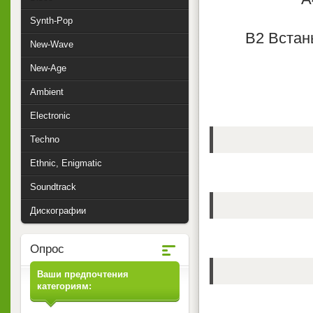
Synth-Pop
В2 Встань
New-Wave
New-Age
Ambient
Electronic
Techno
Ethnic, Enigmatic
Soundtrack
Дискографии
Опрос
Ваши предпочтения
категориям: