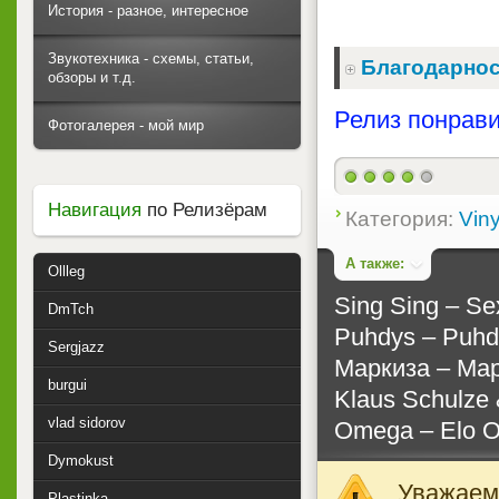
История - разное, интересное
Звукотехника - схемы, статьи,
Благодарнос
обзоры и т.д.
Релиз понрави
Фотогалерея - мой мир
Навигация
по Релизёрам
Категория:
Viny
А также:
Ollleg
Sing Sing – Sex
DmTch
Puhdys – Puhdy
Sergjazz
Маркиза – Мар
burgui
Klaus Schulze 
vlad sidorov
Omega – Elo O
Dymokust
Уважаемы
Plastinka