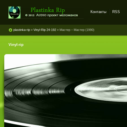
Контакты
RSS
Plastinka rip - оцифровки
винила и магнитоальбомов
plastinka-rip
»
Vinyl-Rip 24-192
» Мастер – Мастер (1990)
Vinyl-rip