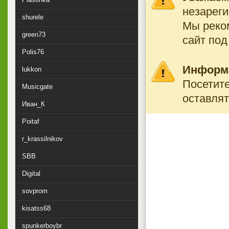
незареги
shurele
Мы реко
green73
сайт под
Polis76
Информ
lukkon
Посетите
Musicgate
оставлят
Иван_К
Poitaf
r_krassilnikov
SBB
Digital
sovprom
kisatss68
spunkerboybr