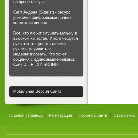
цифрового звука.
___________________________
Сайт Андрея (Gitarist) - ресурс
уникален оцифровками личной
коллекции винила
___________________________
Все, кто любит слушать музыку в
высоком качестве. У кого чешутся
руки что-то сделать своими
руками, улучшить и
модернизировать. Кто хочет
общения с единомышленниками.
Cайт U.L.F. DIY SOUND
___________________________
Мобильная Версия Сайта
Главная страница
Регистрация
Новое на сайте
Статистика