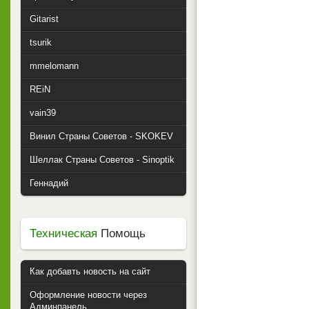
Gitarist
tsurik
mmelomann
REiN
vain39
Винил Страны Советов - SKOKEV
Шеллак Страны Советов - Sinoptik
Геннадий
Техническая
Помощь
Как добавть новость на сайт
Оформление новости через
Админпанель