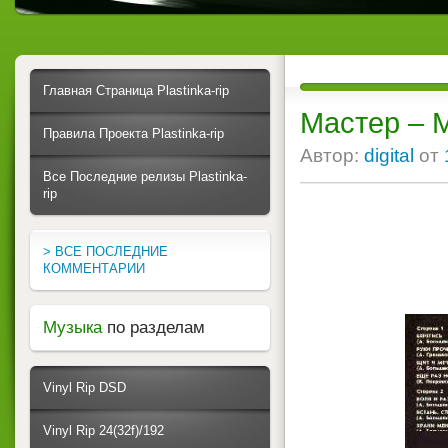
Главная Страница Plastinka-rip
Мастер – М
Правила Проекта Plastinka-rip
Автор:
digital
от
Все Последние релизы Plastinka-
rip
> ВСЕ ПОСЛЕДНИЕ
КОММЕНТАРИИ
Музыка
по разделам
Vinyl Rip DSD
Vinyl Rip 24(32f)/192