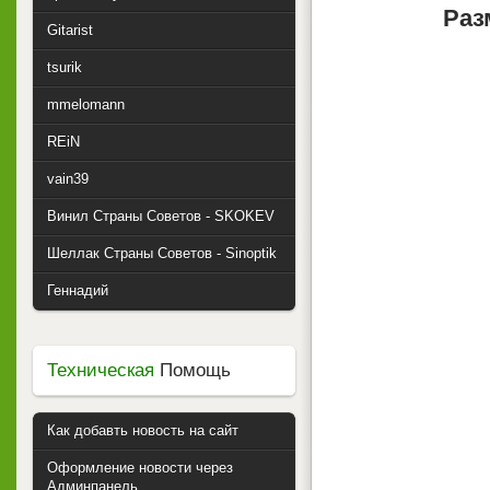
Раз
Gitarist
tsurik
mmelomann
REiN
vain39
Винил Страны Советов - SKOKEV
Шеллак Страны Советов - Sinoptik
Геннадий
Техническая
Помощь
Как добавть новость на сайт
Оформление новости через
Админпанель