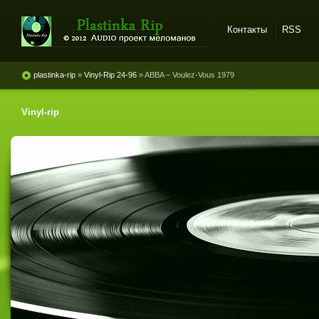
Контакты
RSS
Plastinka rip - оцифровки
винила и магнитоальбомов
plastinka-rip
»
Vinyl-Rip 24-96
» ABBA – Voulez-Vous 1979
Vinyl-rip