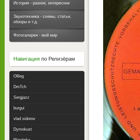
История - разное, интересное
Звукотехника - схемы, статьи,
обзоры и т.д.
Фотогалерея - мой мир
Навигация
по Релизёрам
Ollleg
DmTch
Sergjazz
burgui
vlad sidorov
Dymokust
Plastinka