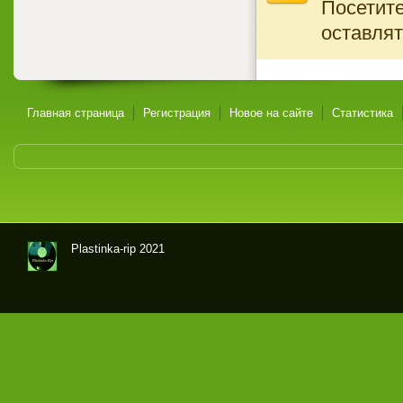
Посетите
оставлят
Главная страница
Регистрация
Новое на сайте
Статистика
Plastinka-rip 2021
Оци
фр
овк
и
гра
мпл
аст