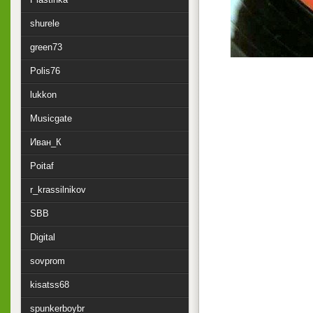
shurele
green73
Polis76
lukkon
Musicgate
Иван_К
Poitaf
r_krassilnikov
SBB
Digital
sovprom
kisatss68
spunkerboybr