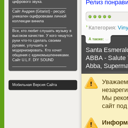
Релиз понрави
цифрового звука.
___________________________
Сайт Андрея (Gitarist) - ресурс
уникален оцифровками личной
коллекции винила
___________________________
Категория:
Viny
Все, кто любит слушать музыку в
высоком качестве. У кого чешутся
А также:
руки что-то сделать своими
руками, улучшить и
Santa Esmerald
модернизировать. Кто хочет
общения с единомышленниками.
ABBA - Salute
Cайт U.L.F. DIY SOUND
Abba, Superm
___________________________
Уважаемы
Мобильная Версия Сайта
незареги
Мы реко
сайт под
Информ