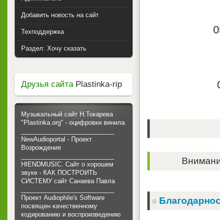
Добавить новость на сайт
0
Техподдержка
Раздел: Хочу сказать
Друзья сайта
Plastinka-rip
Музыкальный сайт Н.Токарева
"Plastinka.org" - оцифровки винила
___________________________
NewAudioportal - Проект
Возрождения
___________________________
Внимание
HIENDMUSIC. Сайт о хорошем
звуке - КАК ПОСТРОИТЬ
СИСТЕМУ сайт Санаева Павла
___________________________
Проект Audiophile's Software
Благодарнос
посвящен качественному
кодированию и воспроизведению