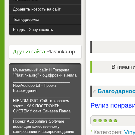
Добавить новость на сайт
Техподдержка
Раздел: Хочу сказать
Друзья сайта
Plastinka-rip
Внимание
Музыкальный сайт Н.Токарева
"Plastinka.org" - оцифровки винила
___________________________
NewAudioportal - Проект
Благодарнос
Возрождения
___________________________
HIENDMUSIC. Сайт о хорошем
Релиз понрави
звуке - КАК ПОСТРОИТЬ
СИСТЕМУ сайт Санаева Павла
___________________________
Проект Audiophile's Software
посвящен качественному
Категория:
Viny
кодированию и воспроизведению