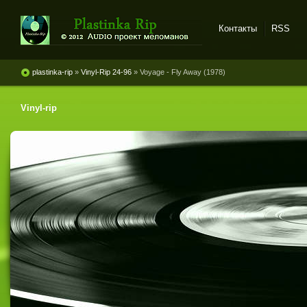
Контакты
RSS
Plastinka rip - оцифровки
винила и магнитоальбомов
plastinka-rip
»
Vinyl-Rip 24-96
» Voyage - Fly Away (1978)
Vinyl-rip