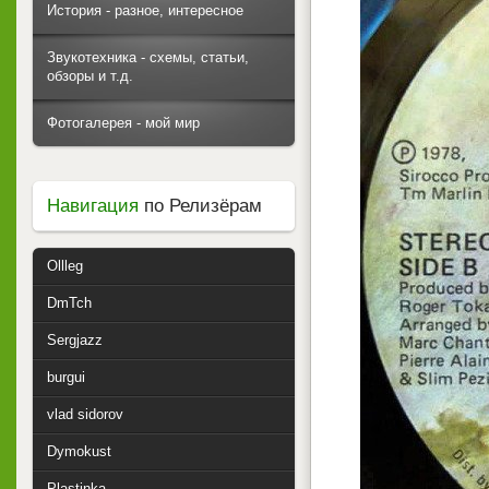
История - разное, интересное
Звукотехника - схемы, статьи,
обзоры и т.д.
Фотогалерея - мой мир
Навигация
по Релизёрам
Ollleg
DmTch
Sergjazz
burgui
vlad sidorov
Dymokust
Plastinka