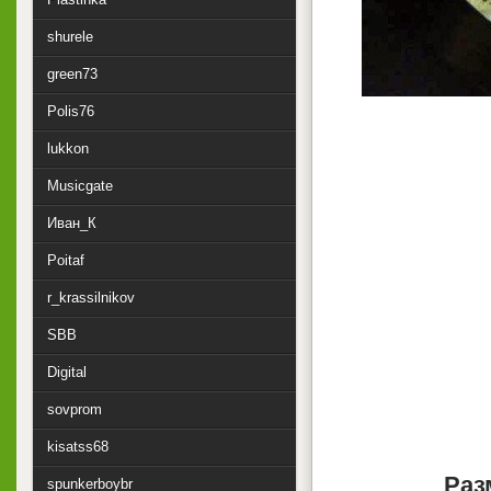
shurele
green73
Polis76
lukkon
Musicgate
Иван_К
Poitaf
r_krassilnikov
SBB
Digital
sovprom
kisatss68
Раз
spunkerboybr