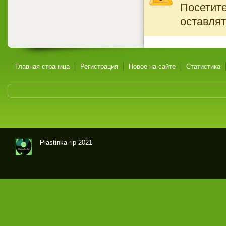
Посетите
оставлят
Главная страница
Регистрация
Новое на сайте
Статистика
Plastinka-rip 2021
Оци
фр
овк
и
гра
мпл
аст