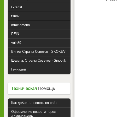
Gitarist
tsurik
mmelomann
REiN
vain39
Винил Страны Советов - SKOKEV
Шеллак Страны Советов - Sinoptik
Геннадий
Техническая
Помощь
Как добавть новость на сайт
Оформление новости через
Админпанель