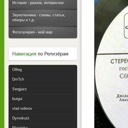
История - разное, интересное
Звукотехника - схемы, статьи,
обзоры и т.д.
Фотогалерея - мой мир
Навигация
по Релизёрам
Ollleg
DmTch
Sergjazz
burgui
vlad sidorov
Dymokust
Plastinka