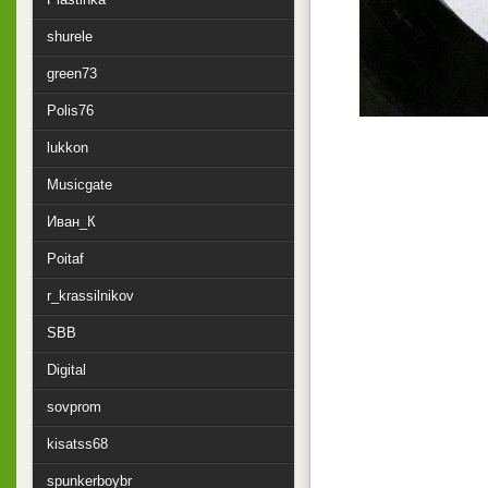
shurele
green73
Polis76
lukkon
Musicgate
Иван_К
Poitaf
r_krassilnikov
SBB
Digital
sovprom
kisatss68
spunkerboybr