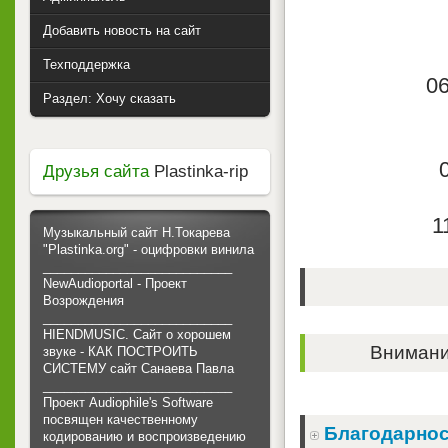
Добавить новость на сайт
Техподдержка
06
Раздел: Хочу сказать
Друзья сайта
Plastinka-rip
1
Музыкальный сайт Н.Токарева
"Plastinka.org" - оцифровки винила
___________________________
NewAudioportal - Проект
Возрождения
___________________________
HIENDMUSIC. Сайт о хорошем
Внимание
звуке - КАК ПОСТРОИТЬ
СИСТЕМУ сайт Санаева Павла
___________________________
Проект Audiophile's Software
посвящен качественному
Благодарнос
кодированию и воспроизведению