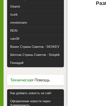
Раз
Gitarist
tsurik
mmelomann
REiN
vain39
Винил Страны Советов - SKOKEV
Шеллак Страны Советов - Sinoptik
Геннадий
Техническая
Помощь
Как добавть новость на сайт
Оформление новости через
Админпанель