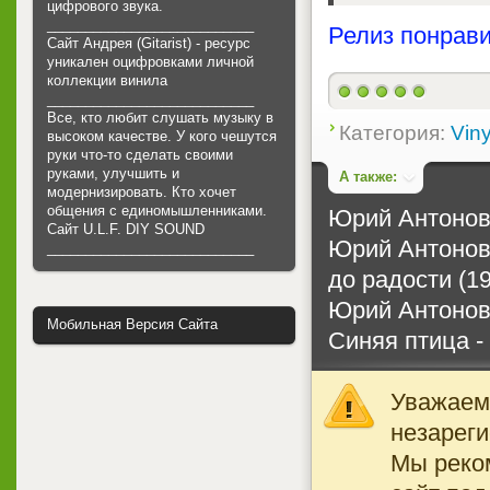
цифрового звука.
___________________________
Релиз понрави
Сайт Андрея (Gitarist) - ресурс
уникален оцифровками личной
коллекции винила
___________________________
Все, кто любит слушать музыку в
Категория:
Viny
высоком качестве. У кого чешутся
руки что-то сделать своими
руками, улучшить и
А также:
модернизировать. Кто хочет
общения с единомышленниками.
Юрий Антонов 
Cайт U.L.F. DIY SOUND
Юрий Антонов 
___________________________
до радости (19 
Юрий Антонов 
Мобильная Версия Сайта
Синяя птица -
Уважаемы
незареги
Мы реко