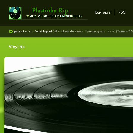
Контакты
RSS
Plastinka rip - оцифровки
винила и магнитоальбомов
plastinka-rip
»
Vinyl-Rip 24-96
» Юрий Антонов - Крыша дома твоего (Записи 197
Vinyl-rip