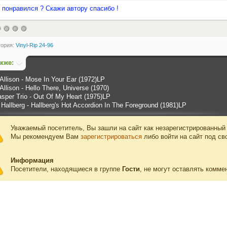
 понравился ? Скажи автору спасибо !
гория:
Vinyl-Rip 24-96
акже:
Allison - Mose In Your Ear (1972)LP
llison - Hello There, Universe (1970)
asper Trio - Out Of My Heart (1975)LP
Hallberg - Hallberg's Hot Accordion In The Foreground (1981)LP
Уважаемый посетитель, Вы зашли на сайт как незарегистрированный
Мы рекомендуем Вам
зарегистрироваться
либо войти на сайт под св
Информация
Посетители, находящиеся в группе
Гости
, не могут оставлять комме