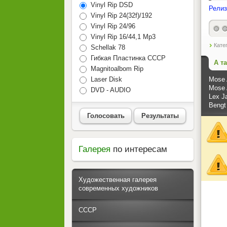
Vinyl Rip DSD
Релиз
Vinyl Rip 24(32f)/192
Vinyl Rip 24/96
Vinyl Rip 16/44,1 Mp3
Кате
Schellak 78
Гибкая Пластинка СССР
А т
Magnitoalbom Rip
Mose 
Laser Disk
Mose A
DVD - AUDIO
Lex J
Bengt 
Голосовать
Результаты
Галерея
по интересам
Художественная галерея
современных художников
СССР