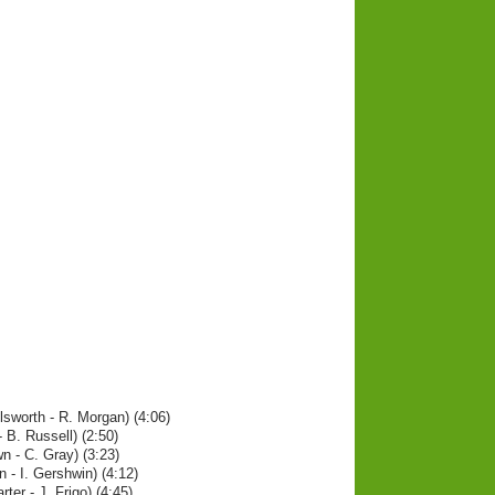
sworth - R. Morgan) (4:06)
 B. Russell) (2:50)
n - C. Gray) (3:23)
- I. Gershwin) (4:12)
ter - J. Frigo) (4:45)