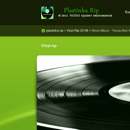
Ко
Plastinka rip - оцифровки
винила и магнитоальбомов
plastinka-rip
»
Vinyl-Rip 24-96
» Mose Allison - Young Man
Vinyl-rip