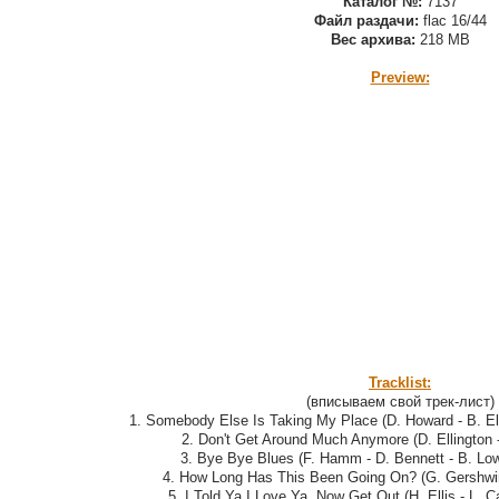
Каталог №:
7137
Файл раздачи:
flac 16/44
Вес архива:
218 MB
Preview:
Tracklist:
(вписываем свой трек-лист)
1. Somebody Else Is Taking My Place (D. Howard - B. Ell
2. Don't Get Around Much Anymore (D. Ellington -
3. Bye Bye Blues (F. Hamm - D. Bennett - B. Low
4. How Long Has This Been Going On? (G. Gershwin 
5. I Told Ya I Love Ya, Now Get Out (H. Ellis - L. Car