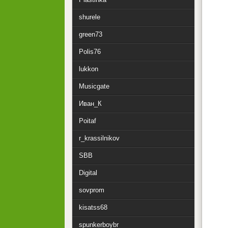
shurele
green73
Polis76
lukkon
Musicgate
Иван_К
Poitaf
r_krassilnikov
SBB
Digital
sovprom
kisatss68
spunkerboybr