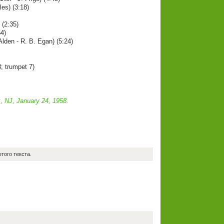
es) (3:18)
 (2:35)
54)
Alden - R. B. Egan) (5:24)
8; trumpet 7)
, NJ, January 24, 1958.
того текста.