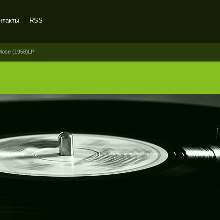
нтакты
RSS
 Mose (1958)LP