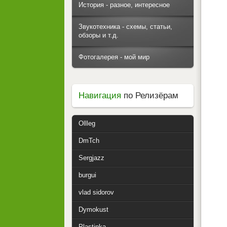
История - разное, интересное
Звукотехника - схемы, статьи,
обзоры и т.д.
Фотогалерея - мой мир
Навигация
по Релизёрам
Ollleg
DmTch
Sergjazz
burgui
vlad sidorov
Dymokust
Plastinka