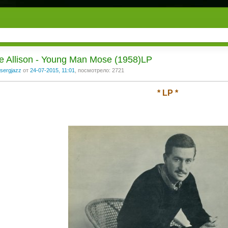
 Allison - Young Man Mose (1958)LP
sergjazz
от
24-07-2015, 11:01
, посмотрело: 2721
* LP *