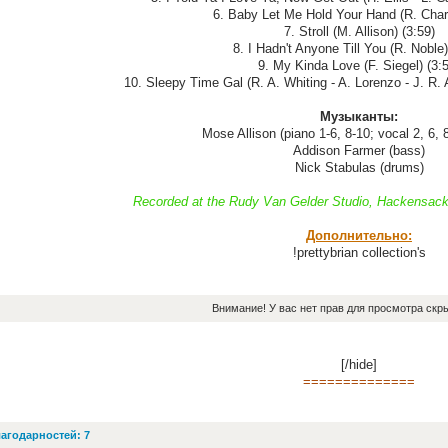
6. Baby Let Me Hold Your Hand (R. Charl
7. Stroll (M. Allison) (3:59)
8. I Hadn't Anyone Till You (R. Noble)
9. My Kinda Love (F. Siegel) (3:
10. Sleepy Time Gal (R. A. Whiting - A. Lorenzo - J. R. 
Музыканты:
Mose Allison (piano 1-6, 8-10; vocal 2, 6, 
Addison Farmer (bass)
Nick Stabulas (drums)
Recorded at the Rudy Van Gelder Studio, Hackensack
Дополнительно:
!prettybrian collection's
Внимание! У вас нет прав для просмотра скры
[/hide]
==============
агодарностей: 7