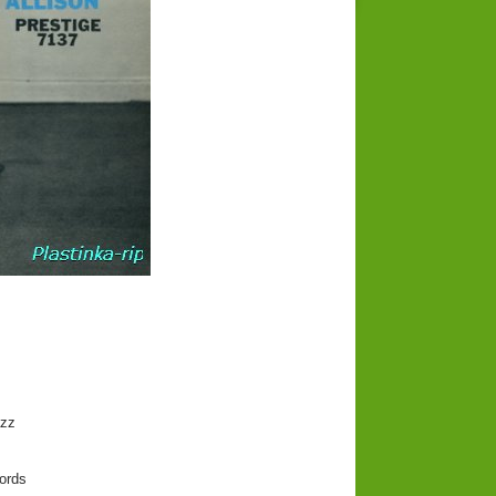
zz
ords