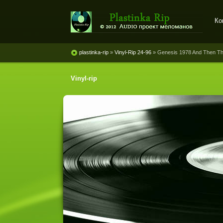
Ко
Plastinka rip - оцифровки
винила и магнитоальбомов
plastinka-rip
»
Vinyl-Rip 24-96
» Genesis 1978 And Then T
Vinyl-rip