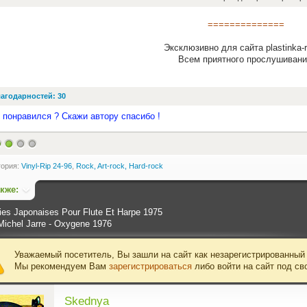
==============
Эксклюзивно для сайта plastinka-r
Всем приятного прослушивани
агодарностей: 30
 понравился ? Скажи автору спасибо !
гория:
Vinyl-Rip 24-96
,
Rock, Art-rock, Hard-rock
акже:
ies Japonaises Pour Flute Et Harpe 1975
Michel Jarre - Oxygene 1976
Уважаемый посетитель, Вы зашли на сайт как незарегистрированный
Мы рекомендуем Вам
зарегистрироваться
либо войти на сайт под св
Skednya