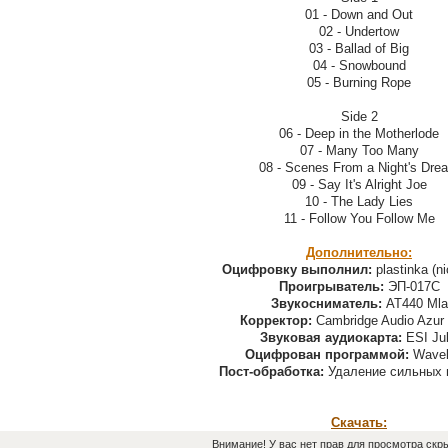
01 - Down and Out
02 - Undertow
03 - Ballad of Big
04 - Snowbound
05 - Burning Rope
Side 2
06 - Deep in the Motherlode
07 - Many Too Many
08 - Scenes From a Night's Dre
09 - Say It's Alright Joe
10 - The Lady Lies
11 - Follow You Follow Me
Дополнительно:
Оцифровку выполнил:
plastinka (n
Проигрыватель:
ЭП-017С
Звукосниматель:
AT440 Mla
Корректор:
Cambridge Audio Azur
Звуковая аудиокарта:
ESI Jul
Оцифрован программой:
Wavel
Пост-обработка:
Удаление сильных 
Скачать:
Внимание! У вас нет прав для просмотра скры