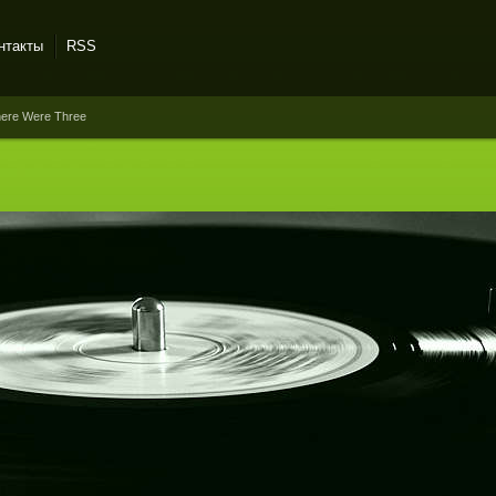
нтакты
RSS
here Were Three