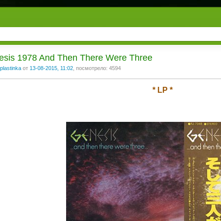
esis 1978 And Then There Were Three
plastinka
от
13-08-2015, 11:02
, посмотрело: 4594
* LP *