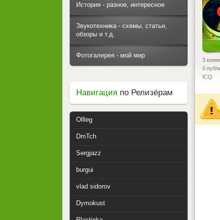
История - разное, интересное
Звукотехника - схемы, статьи,
обзоры и т.д.
Фотогалерея - мой мир
3 комм
0 публ
ICQ:
Навигация
по Релизёрам
Ollleg
DmTch
Sergjazz
burgui
vlad sidorov
Dymokust
Plastinka