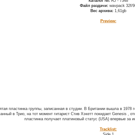
Каталог №:
RJ - 7348
Файл раздачи:
wavpack 32f/9
Вес архива:
1,61gb
Preview:
ятая пластинка группы, записанная в студии. В Британии вышла в 1978 г
анный в Трио, на тот момент гитарист Стив Хэкетт покидает Genesis , о
пластинка получает платиновый статус (USA) впервые за 
Tracklist:
Side 1