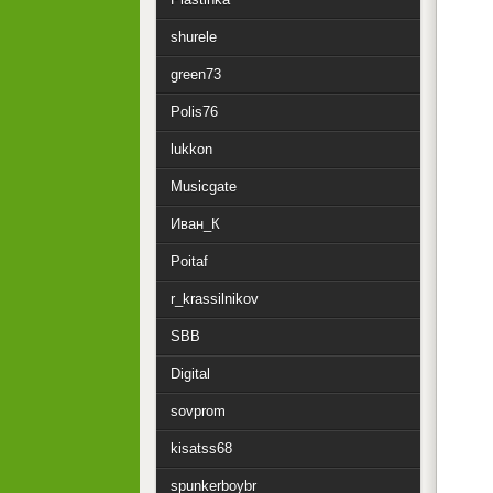
shurele
green73
Polis76
lukkon
Musicgate
Иван_К
Poitaf
r_krassilnikov
SBB
Digital
sovprom
kisatss68
spunkerboybr