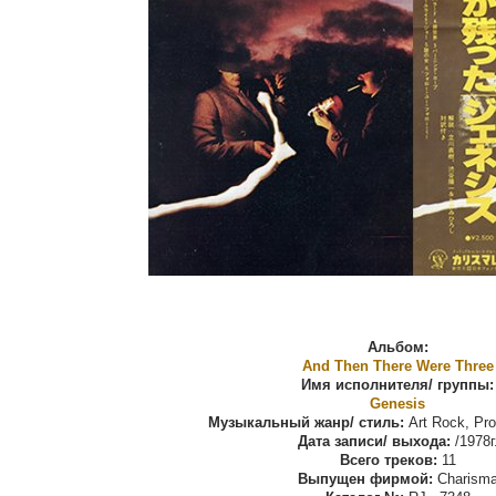
Альбом:
And Then There Were Three
Имя исполнителя/ группы:
Genesis
Музыкальный жанр/ стиль:
Art Rock, Pro
Дата записи/ выхода:
/1978г
Всего треков:
11
Выпущен фирмой:
Charism