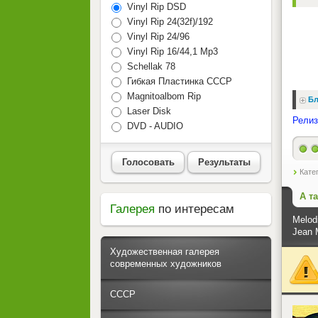
Vinyl Rip DSD
Vinyl Rip 24(32f)/192
Vinyl Rip 24/96
Vinyl Rip 16/44,1 Mp3
Schellak 78
Гибкая Пластинка СССР
Magnitoalbom Rip
Бл
Laser Disk
Релиз
DVD - AUDIO
Голосовать
Результаты
Кате
А т
Галерея
по интересам
Melod
Jean 
Художественная галерея
современных художников
СССР
<