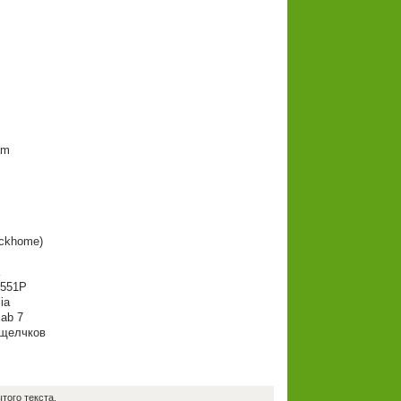
am
ickhome)
 551P
ia
ab 7
щелчков
того текста.