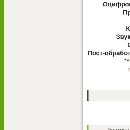
Оцифров
П
К
Звук
Пост-обработ
*