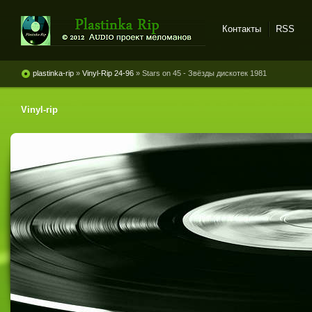
Контакты
RSS
Plastinka rip - оцифровки
винила и магнитоальбомов
plastinka-rip
»
Vinyl-Rip 24-96
» Stars on 45 - Звёзды дискотек 1981
Vinyl-rip