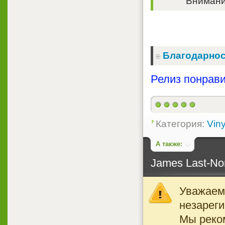
Внимание
Благодарнос
Релиз понрави
Категория:
Viny
А также:
James Last-Non
Уважаемы
незареги
Мы реко