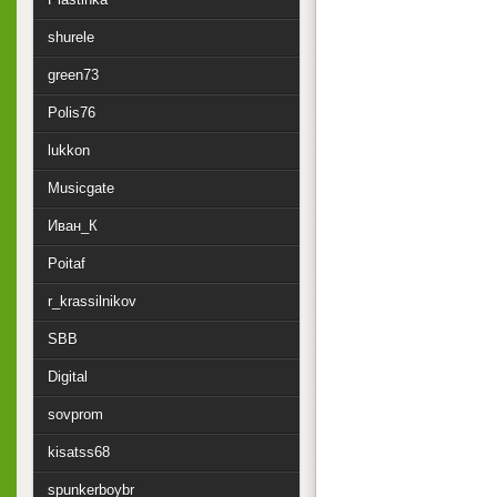
shurele
green73
Polis76
lukkon
Musicgate
Иван_К
Poitaf
r_krassilnikov
SBB
Digital
sovprom
kisatss68
spunkerboybr