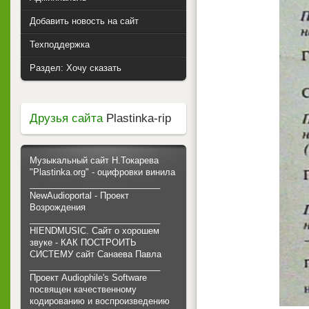
Добавить новость на сайт
Техподдержка
Раздел: Хочу сказать
Друзья сайта
Plastinka-rip
Музыкальный сайт Н.Токарева
"Plastinka.org" - оцифровки винила
___________________________
NewAudioportal - Проект
Возрождения
___________________________
HIENDMUSIC. Сайт о хорошем
звуке - КАК ПОСТРОИТЬ
СИСТЕМУ сайт Санаева Павла
___________________________
Проект Audiophile's Software
посвящен качественному
кодированию и воспроизведению