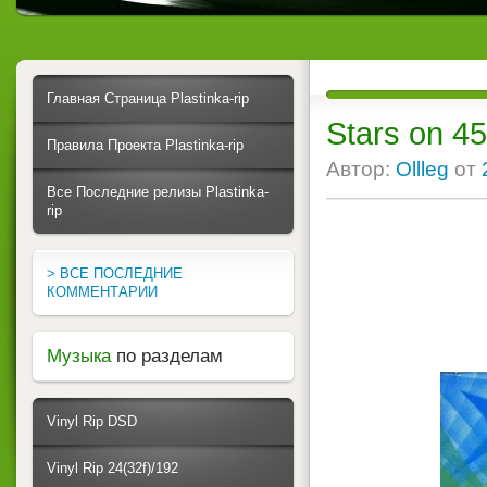
Главная Страница Plastinka-rip
Stars on 4
Правила Проекта Plastinka-rip
Автор:
Ollleg
от
Все Последние релизы Plastinka-
rip
> ВСЕ ПОСЛЕДНИЕ
КОММЕНТАРИИ
Музыка
по разделам
Vinyl Rip DSD
Vinyl Rip 24(32f)/192