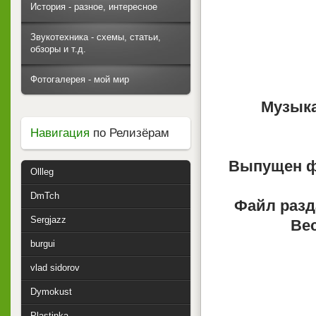
История - разное, интересное
Звукотехника - схемы, статьи,
обзоры и т.д.
Фотогалерея - мой мир
Музыка
Навигация
по Релизёрам
Выпущен ф
Ollleg
DmTch
Файл разд
Sergjazz
Вес
burgui
vlad sidorov
Dymokust
Plastinka