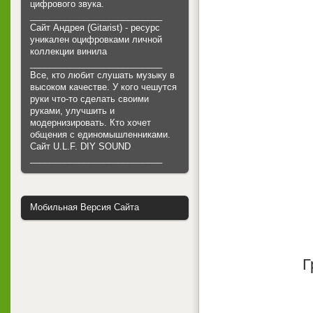
цифрового звука.
___________________________
Сайт Андрея (Gitarist) - ресурс
уникален оцифровками личной
коллекции винила
___________________________
Все, кто любит слушать музыку в
высоком качестве. У кого чешутся
руки что-то сделать своими
руками, улучшить и
модернизировать. Кто хочет
общения с единомышленниками.
Cайт U.L.F. DIY SOUND
___________________________
Мобильная Версия Сайта
Г