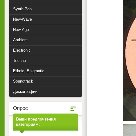
Synth-Pop
New-Wave
New-Age
Ambient
Electronic
Techno
Ethnic, Enigmatic
Soundtrack
Дискографии
Опрос
Ваши предпочтения
категориям: