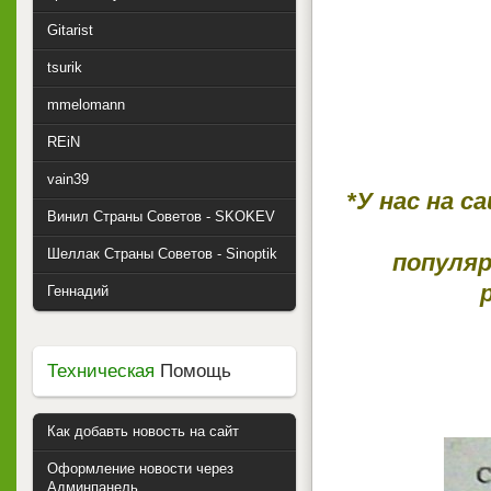
Gitarist
tsurik
mmelomann
REiN
vain39
*У нас на с
Винил Страны Советов - SKOKEV
Шеллак Страны Советов - Sinoptik
популяр
Геннадий
Техническая
Помощь
Как добавть новость на сайт
Оформление новости через
Админпанель