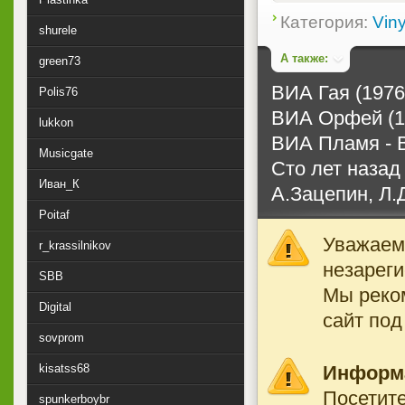
Категория:
Viny
shurele
А также:
green73
ВИА Гая (1976
Polis76
ВИА Орфей (1
lukkon
ВИА Пламя - В
Musicgate
Сто лет назад
Иван_К
А.Зацепин, Л.
Poitaf
Уважаемы
r_krassilnikov
незареги
SBB
Мы реко
Digital
сайт под
sovprom
Информ
kisatss68
Посетите
spunkerboybr