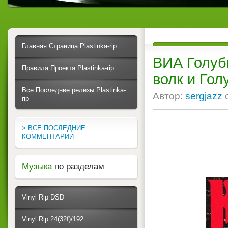
Главная Страница Plastinka-rip
ВИА Голуб
Правила Проекта Plastinka-rip
волк и Гол
Все Последние релизы Plastinka-
Автор:
sergjazz
rip
> ВСЕ ПОСЛЕДНИЕ
КОММЕНТАРИИ
Музыка
по разделам
Vinyl Rip DSD
Vinyl Rip 24(32f)/192