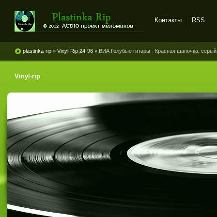
Контакты
RSS
Plastinka rip - оцифровки
винила и магнитоальбомов
plastinka-rip
»
Vinyl-Rip 24-96
» ВИА Голубые гитары - Красная шапочка, серый 
Vinyl-rip