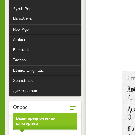
Synth-Pop
New-Wave
New-Age
Ambient
Electronic
Techno
Ethnic, Enigmatic
Soundtrack
Дискографии
Опрос
Ваши предпочтения
категориям: