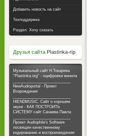
Добавить новость на сайт
Техподдержка
Раздел: Хочу сказать
Друзья сайта
Plastinka-rip
Музыкальный сайт Н.Токарева
"Plastinka.org" - оцифровки винила
___________________________
NewAudioportal - Проект
Возрождения
___________________________
HIENDMUSIC. Сайт о хорошем
звуке - КАК ПОСТРОИТЬ
СИСТЕМУ сайт Санаева Павла
___________________________
Проект Audiophile's Software
посвящен качественному
кодированию и воспроизведению