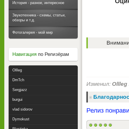
Оци
История - разное, интересное
Звукотехника - схемы, статьи,
обзоры и т.д.
Фотогалерея - мой мир
Внимание
Навигация
по Релизёрам
Ollleg
DmTch
Изменил:
Ollleg
Sergjazz
Благодарнос
burgui
Релиз понрави
vlad sidorov
Dymokust
Plastinka