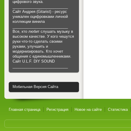
цифрового звука.
___________________________
Сайт Андрея (Gitarist) - ресурс
уникален оцифровками личной
коллекции винила
___________________________
Все, кто любит слушать музыку в
высоком качестве. У кого чешутся
руки что-то сделать своими
руками, улучшить и
модернизировать. Кто хочет
общения с единомышленниками.
Cайт U.L.F. DIY SOUND
___________________________
Мобильная Версия Сайта
Главная страница
Регистрация
Новое на сайте
Статистика