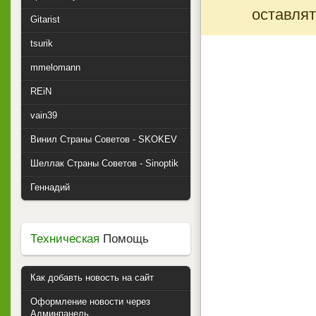
оставлят
Gitarist
tsurik
mmelomann
REiN
vain39
Винил Страны Советов - SKOKEV
Шеллак Страны Советов - Sinoptik
Геннадий
Техническая
Помощь
Как добавть новость на сайт
Оформление новости через
Админпанель