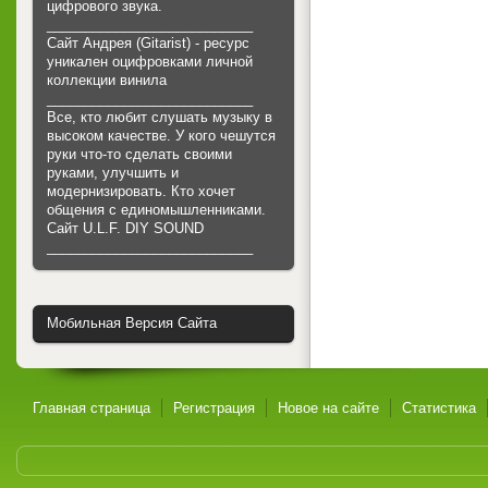
цифрового звука.
___________________________
Сайт Андрея (Gitarist) - ресурс
уникален оцифровками личной
коллекции винила
___________________________
Все, кто любит слушать музыку в
высоком качестве. У кого чешутся
руки что-то сделать своими
руками, улучшить и
модернизировать. Кто хочет
общения с единомышленниками.
Cайт U.L.F. DIY SOUND
___________________________
Мобильная Версия Сайта
Главная страница
Регистрация
Новое на сайте
Статистика