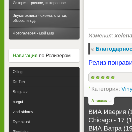
История - разное, интересное
Звукотехника - схемы, статьи,
обзоры и т.д.
Фотогалерея - мой мир
Изменил:
xelen
Благодарнос
Навигация
по Релизёрам
Релиз понрави
Ollleg
DmTch
Категория:
Viny
Sergjazz
А также:
burgui
ВИА Иверия (
vlad sidorov
Chicago - 17 (
Dymokust
ВИА Ватра (19
Plastinka