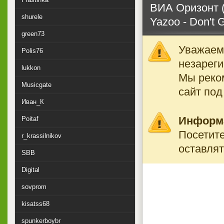
ВИА Оризонт 
shurele
Yazoo - Don't 
green73
Уважаемы
Polis76
незареги
lukkon
Мы реко
Musicgate
сайт под
Иван_К
Информ
Poitaf
Посетите
r_krassilnikov
оставлят
SBB
Digital
sovprom
kisatss68
spunkerboybr