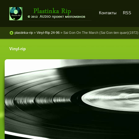
Контакты
RSS
Plastinka rip - оцифровки
винила и магнитоальбомов
plastinka-rip
»
Vinyl-Rip 24-96
» Sai Gon On The March (Sai Gon tien quan)(1972)
Vinyl-rip