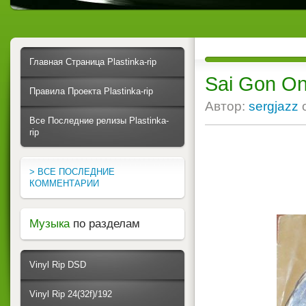
Главная Страница Plastinka-rip
Sai Gon On
Правила Проекта Plastinka-rip
Автор:
sergjazz
Все Последние релизы Plastinka-
rip
> ВСЕ ПОСЛЕДНИЕ
КОММЕНТАРИИ
Музыка
по разделам
Vinyl Rip DSD
Vinyl Rip 24(32f)/192