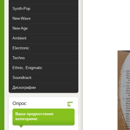
Synth-Pop
New-Wave
New-Age
Ambient
Electronic
Techno
Ethnic, Enigmatic
Soundtrack
Дискографии
Опрос
Ваши предпочтения
категориям: