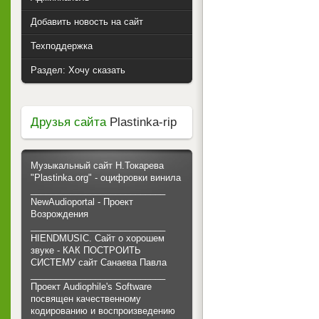
Добавить новость на сайт
Техподдержка
Раздел: Хочу сказать
Друзья сайта
Plastinka-rip
Музыкальный сайт Н.Токарева
"Plastinka.org" - оцифровки винила
___________________________
NewAudioportal - Проект
Возрождения
___________________________
HIENDMUSIC. Сайт о хорошем
звуке - КАК ПОСТРОИТЬ
СИСТЕМУ сайт Санаева Павла
___________________________
Проект Audiophile's Software
посвящен качественному
кодированию и воспроизведению