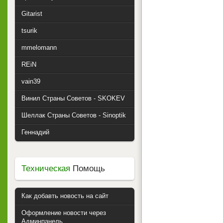
Gitarist
tsurik
mmelomann
REiN
vain39
Винил Страны Советов - SKOKEV
Шеллак Страны Советов - Sinoptik
Геннадий
Техническая
Помощь
Как добавть новость на сайт
Оформление новости через
Админпанель