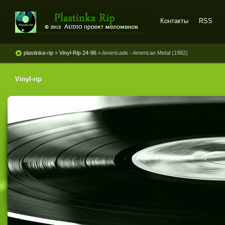
Контакты
RSS
Plastinka rip - оцифровки
винила и магнитоальбомов
plastinka-rip
»
Vinyl-Rip 24-96
» Americade - American Metal (1982)
Vinyl-rip