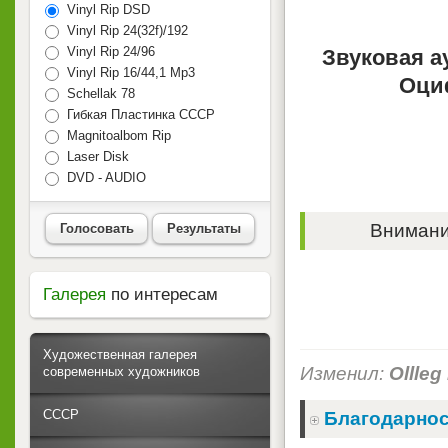
Vinyl Rip DSD
Vinyl Rip 24(32f)/192
Vinyl Rip 24/96
Звуковая а
Vinyl Rip 16/44,1 Mp3
Оци
Schellak 78
Гибкая Пластинка СССР
Magnitoalbom Rip
Laser Disk
DVD - AUDIO
Внимание
Голосовать
Результаты
Галерея
по интересам
Художественная галерея
Изменил:
Ollleg
современных художников
СССР
Благодарнос