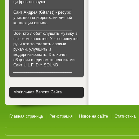
цифрового звука.
___________________________
Сайт Андрея (Gitarist) - ресурс
уникален оцифровками личной
коллекции винила
___________________________
Все, кто любит слушать музыку в
высоком качестве. У кого чешутся
руки что-то сделать своими
руками, улучшить и
модернизировать. Кто хочет
общения с единомышленниками.
Cайт U.L.F. DIY SOUND
___________________________
Мобильная Версия Сайта
Главная страница
Регистрация
Новое на сайте
Статистика