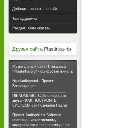
Добавить новость на сайт
Техподдержка
Раздел: Хочу сказать
Друзья сайта
Plastinka-rip
Музыкальный сайт Н.Токарева
"Plastinka.org" - оцифровки винила
___________________________
NewAudioportal - Проект
Возрождения
___________________________
HIENDMUSIC. Сайт о хорошем
звуке - КАК ПОСТРОИТЬ
СИСТЕМУ сайт Санаева Павла
___________________________
Проект Audiophile's Software
посвящен качественному
кодированию и воспроизведению