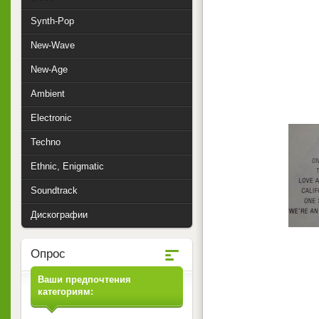
Synth-Pop
New-Wave
New-Age
Ambient
Electronic
Techno
Ethnic, Enigmatic
Soundtrack
Дискографии
Опрос
Ваши предпочтения
категориям: