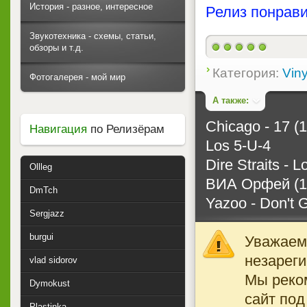
История - разное, интересное
Релиз понрави
Звукотехника - схемы, статьи,
обзоры и т.д.
Категория:
Viny
Фотогалерея - мой мир
А также:
Chicago - 17 (
Навигация
по Релизёрам
Los 5-U-4
Dire Straits - 
Ollleg
ВИА Орфей (1
DmTch
Yazoo - Don't 
Sergjazz
burgui
Уважаемы
незареги
vlad sidorov
Мы реко
Dymokust
сайт под
Plastinka