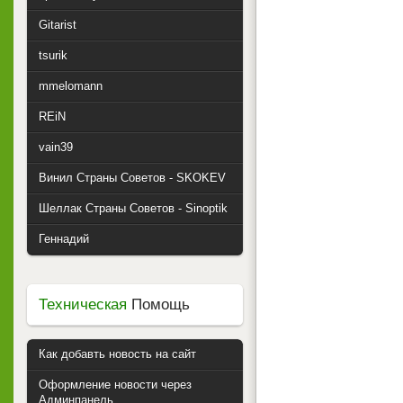
Gitarist
tsurik
mmelomann
REiN
vain39
Винил Страны Советов - SKOKEV
Шеллак Страны Советов - Sinoptik
Геннадий
Техническая
Помощь
Как добавть новость на сайт
Оформление новости через
Админпанель