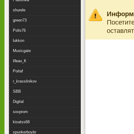
shurele
Информ
green73
Посетите
оставлят
Polis76
lukkon
Musicgate
Иван_К
Poitaf
r_krassilnikov
SBB
Digital
sovprom
kisatss68
spunkerboybr