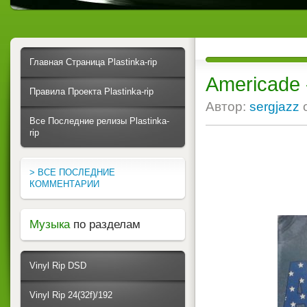
Главная Страница Plastinka-rip
Americade 
Правила Проекта Plastinka-rip
Автор:
sergjazz
Все Последние релизы Plastinka-
rip
> ВСЕ ПОСЛЕДНИЕ
КОММЕНТАРИИ
Музыка
по разделам
Vinyl Rip DSD
Vinyl Rip 24(32f)/192