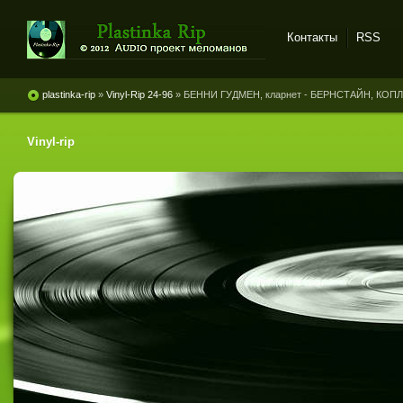
Контакты
RSS
Plastinka rip - оцифровки
винила и магнитоальбомов
plastinka-rip
»
Vinyl-Rip 24-96
» БЕННИ ГУДМЕН, кларнет - БЕРНСТАЙН, КОПЛ
Vinyl-rip