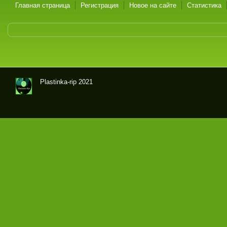
Главная страница
Регистрация
Новое на сайте
Статистика
Plastinka-rip 2021
Оци
фр
овк
и
гра
мпл
аст
ино
к и
маг
нит
оал