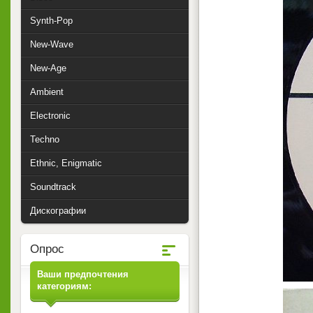
Synth-Pop
New-Wave
New-Age
Ambient
Electronic
Techno
Ethnic, Enigmatic
Soundtrack
Дискографии
Опрос
Ваши предпочтения
категориям: