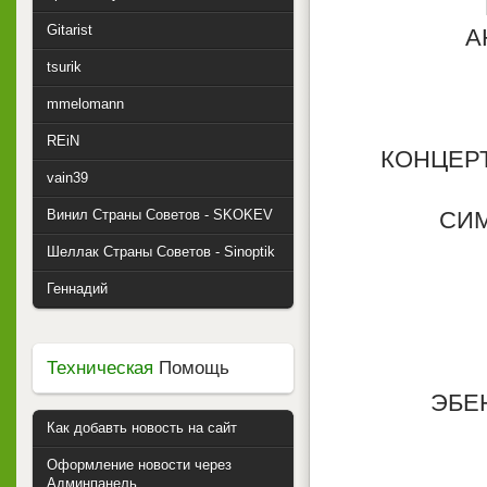
Gitarist
А
tsurik
mmelomann
REiN
КОНЦЕРТ
vain39
Винил Страны Советов - SKOKEV
СИМ
Шеллак Страны Советов - Sinoptik
Геннадий
Техническая
Помощь
ЭБЕ
Как добавть новость на сайт
Оформление новости через
Админпанель