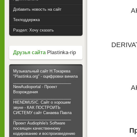
А
Добавить новость на сайт
Техподдержка
Раздел: Хочу сказать
DERIVA
Друзья сайта
Plastinka-rip
Музыкальный сайт Н.Токарева
"Plastinka.org" - оцифровки винила
___________________________
А
NewAudioportal - Проект
Возрождения
___________________________
HIENDMUSIC. Сайт о хорошем
звуке - КАК ПОСТРОИТЬ
СИСТЕМУ сайт Санаева Павла
___________________________
Проект Audiophile's Software
посвящен качественному
П
кодированию и воспроизведению