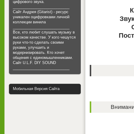
цифрового звука.
___________________________
К
Сайт Андрея (Gitarist) - ресурс
уникален оцифровками личной
Звук
коллекции винила
___________________________
Все, кто любит слушать музыку в
Пост
высоком качестве. У кого чешутся
руки что-то сделать своими
руками, улучшить и
модернизировать. Кто хочет
общения с единомышленниками.
Cайт U.L.F. DIY SOUND
___________________________
Мобильная Версия Сайта
Внимание