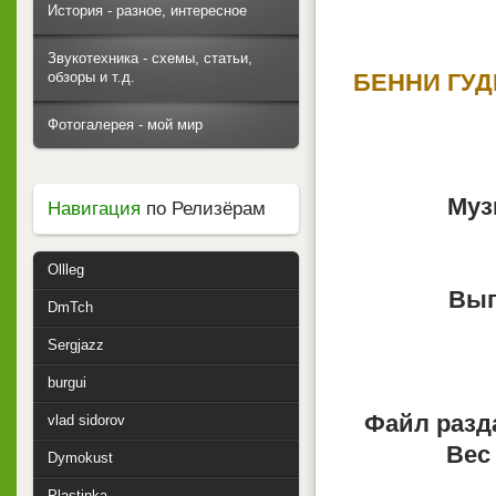
История - разное, интересное
Звукотехника - схемы, статьи,
обзоры и т.д.
БЕННИ ГУДМ
Фотогалерея - мой мир
Муз
Навигация
по Релизёрам
Ollleg
Вып
DmTch
Sergjazz
burgui
Файл разд
vlad sidorov
Вес
Dymokust
Plastinka