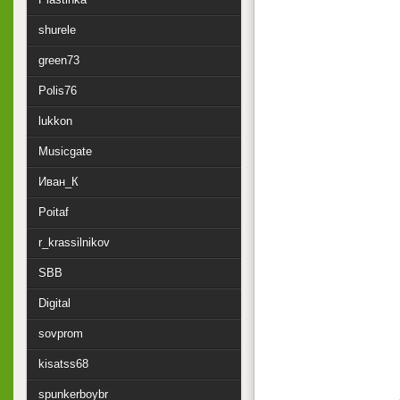
shurele
green73
Polis76
lukkon
Musicgate
Иван_К
Poitaf
r_krassilnikov
SBB
Digital
sovprom
kisatss68
spunkerboybr