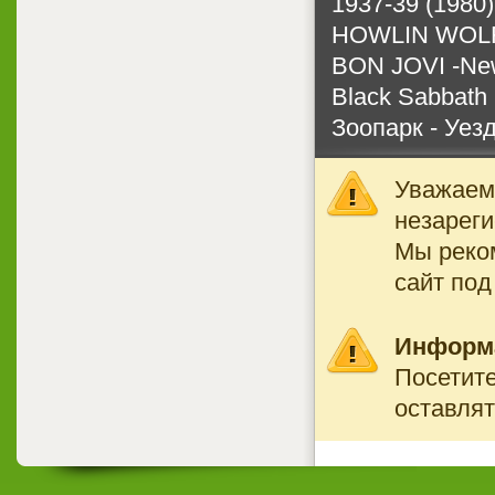
1937-39 (1980)
HOWLIN WOLF 
BON JOVI -New
Black Sabbath
Зоопарк - Уез
Уважаемы
незареги
Мы реко
сайт под
Информ
Посетите
оставлят