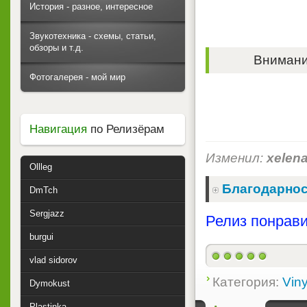
История - разное, интересное
Звукотехника - схемы, статьи,
обзоры и т.д.
Внимание
Фотогалерея - мой мир
Навигация
по Релизёрам
Изменил:
xelen
Ollleg
Благодарнос
DmTch
Sergjazz
Релиз понрави
burgui
vlad sidorov
Категория:
Viny
Dymokust
Plastinka