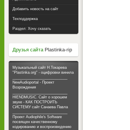
Добавить новость на сайт
Техподдержка
Раздел: Хочу сказать
Друзья сайта
Plastinka-rip
Музыкальный сайт Н.Токарева
"Plastinka.org" - оцифровки винила
___________________________
NewAudioportal - Проект
Возрождения
___________________________
HIENDMUSIC. Сайт о хорошем
звуке - КАК ПОСТРОИТЬ
СИСТЕМУ сайт Санаева Павла
___________________________
Проект Audiophile's Software
посвящен качественному
кодированию и воспроизведению