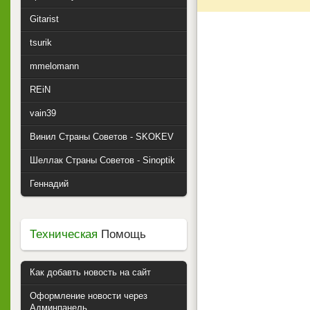
Gitarist
tsurik
mmelomann
REiN
vain39
Винил Страны Советов - SKOKEV
Шеллак Страны Советов - Sinoptik
Геннадий
Техническая
Помощь
Как добавть новость на сайт
Оформление новости через
Админпанель