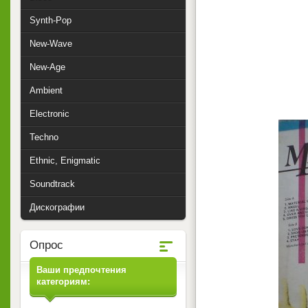
Synth-Pop
New-Wave
New-Age
Ambient
Electronic
Techno
Ethnic, Enigmatic
Soundtrack
Дискографии
Опрос
Ваши предпочтения
категориям: