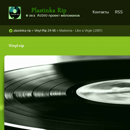
Контакты
RSS
Plastinka rip - оцифровки
винила и магнитоальбомов
plastinka-rip
»
Vinyl-Rip 24-96
» Madonna - Like a Virgin (1987)
Vinyl-rip