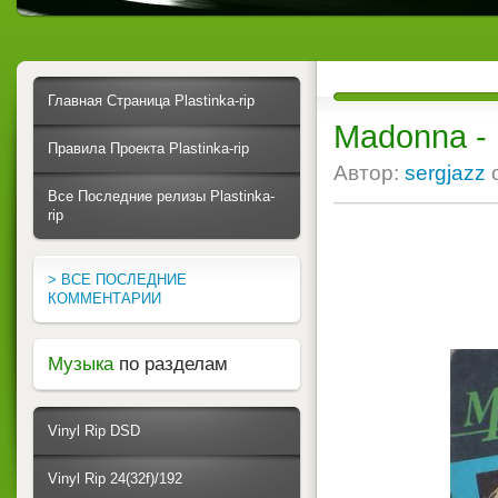
Главная Страница Plastinka-rip
Madonna - L
Правила Проекта Plastinka-rip
Автор:
sergjazz
Все Последние релизы Plastinka-
rip
> ВСЕ ПОСЛЕДНИЕ
КОММЕНТАРИИ
Музыка
по разделам
Vinyl Rip DSD
Vinyl Rip 24(32f)/192