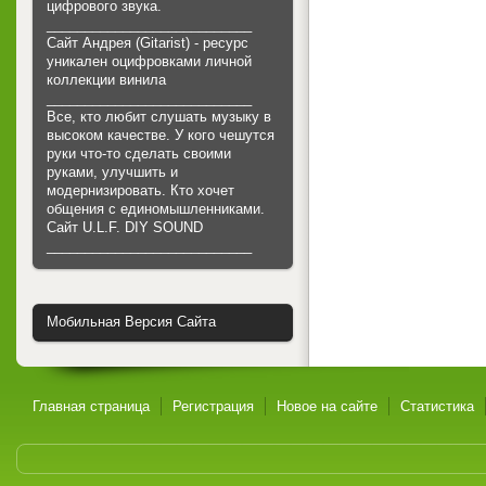
цифрового звука.
___________________________
Сайт Андрея (Gitarist) - ресурс
уникален оцифровками личной
коллекции винила
___________________________
Все, кто любит слушать музыку в
высоком качестве. У кого чешутся
руки что-то сделать своими
руками, улучшить и
модернизировать. Кто хочет
общения с единомышленниками.
Cайт U.L.F. DIY SOUND
___________________________
Мобильная Версия Сайта
Главная страница
Регистрация
Новое на сайте
Статистика