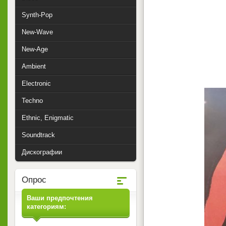
Synth-Pop
New-Wave
New-Age
Ambient
Electronic
Techno
Ethnic, Enigmatic
Soundtrack
Дискографии
Опрос
Ваши предпочтения
категориям: