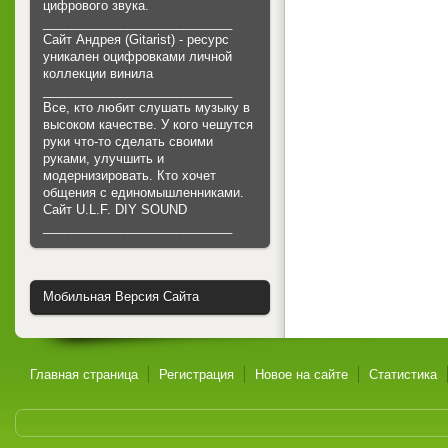
цифрового звука.
___________________________
Сайт Андрея (Gitarist) - ресурс
уникален оцифровками личной
коллекции винила
___________________________
Все, кто любит слушать музыку в
высоком качестве. У кого чешутся
руки что-то сделать своими
руками, улучшить и
модернизировать. Кто хочет
общения с единомышленниками.
Cайт U.L.F. DIY SOUND
___________________________
Мобильная Версия Сайта
Главная страница
Регистрация
Новое на сайте
Статистика