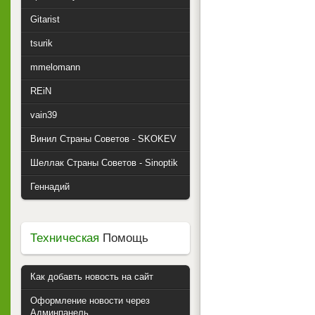
Gitarist
tsurik
mmelomann
REiN
vain39
Винил Страны Советов - SKOKEV
Шеллак Страны Советов - Sinoptik
Геннадий
Техническая
Помощь
Как добавть новость на сайт
Оформление новости через
Админпанель