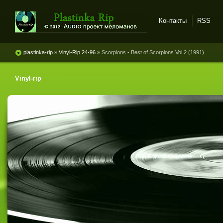
Контакты
RSS
Plastinka rip - оцифровки
винила и магнитоальбомов
plastinka-rip
»
Vinyl-Rip 24-96
» Scorpions - Best of Scorpions Vol.2 (1991)
Vinyl-rip