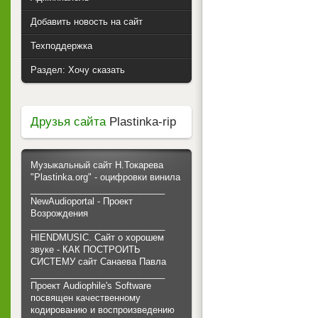
Добавить новость на сайт
Техподдержка
Раздел: Хочу сказать
Друзья сайта
Plastinka-rip
Музыкальный сайт Н.Токарева
"Plastinka.org" - оцифровки винила
___________________________
NewAudioportal - Проект
Возрождения
___________________________
HIENDMUSIC. Сайт о хорошем
звуке - КАК ПОСТРОИТЬ
СИСТЕМУ сайт Санаева Павла
___________________________
Проект Audiophile's Software
посвящен качественному
кодированию и воспроизведению