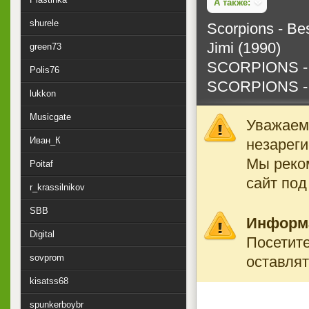
А также:
shurele
Scorpions - Bes
Jimi (1990)
green73
SCORPIONS - B
Polis76
SCORPIONS - Be
lukkon
Musicgate
Уважаемы
Иван_К
незареги
Мы реко
Poitaf
сайт под
r_krassilnikov
SBB
Информ
Digital
Посетите
sovprom
оставлят
kisatss68
spunkerboybr