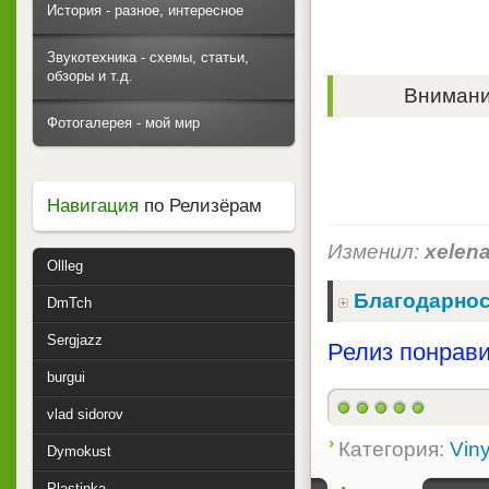
История - разное, интересное
Звукотехника - схемы, статьи,
обзоры и т.д.
Внимание
Фотогалерея - мой мир
Навигация
по Релизёрам
Изменил:
xelen
Ollleg
Благодарнос
DmTch
Sergjazz
Релиз понрави
burgui
vlad sidorov
Категория:
Viny
Dymokust
Plastinka