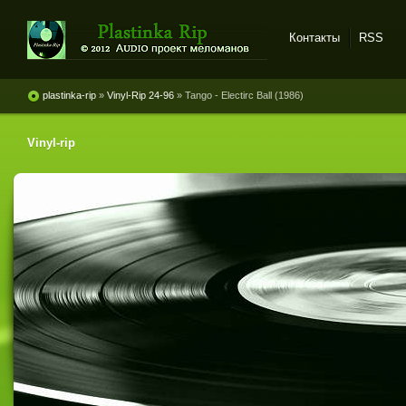
Контакты
RSS
Plastinka rip - оцифровки
винила и магнитоальбомов
plastinka-rip
»
Vinyl-Rip 24-96
» Tango - Electirc Ball (1986)
Vinyl-rip