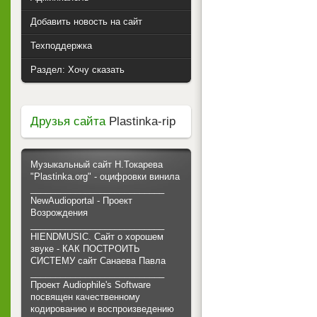
Добавить новость на сайт
Техподдержка
Раздел: Хочу сказать
Друзья сайта
Plastinka-rip
Музыкальный сайт Н.Токарева
"Plastinka.org" - оцифровки винила
___________________________
NewAudioportal - Проект
Возрождения
___________________________
HIENDMUSIC. Сайт о хорошем
звуке - КАК ПОСТРОИТЬ
СИСТЕМУ сайт Санаева Павла
___________________________
Проект Audiophile's Software
посвящен качественному
кодированию и воспроизведению