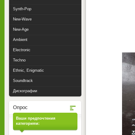
Synth-Pop
New-Wave
New-Age
Ambient
Electronic
Techno
Ethnic, Enigmatic
Soundtrack
Дискографии
Опрос
Ваши предпочтения
категориям: