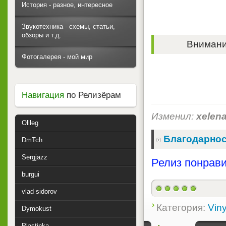
История - разное, интересное
Звукотехника - схемы, статьи,
обзоры и т.д.
Внимание
Фотогалерея - мой мир
Навигация
по Релизёрам
Изменил:
xelen
Ollleg
Благодарнос
DmTch
Sergjazz
Релиз понрави
burgui
vlad sidorov
Категория:
Viny
Dymokust
Plastinka