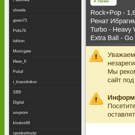
А также:
shurele
Rock+Pop - 1,8
Ренат Ибрагим
green73
Turbo - Heavy 
Polis76
Extra Ball - Go
lukkon
Musicgate
Уважаемы
Иван_К
незареги
Мы реко
Poitaf
сайт под
r_krassilnikov
SBB
Информ
Digital
Посетите
sovprom
оставлят
kisatss68
spunkerboybr