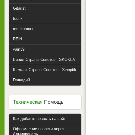
Gitarist
tsurik
mmelomann
REiN
vain39
Винил Страны Советов - SKOKEV
Шеллак Страны Советов - Sinoptik
Геннадий
Техническая
Помощь
Как добавть новость на сайт
Оформление новости через
Админпанель