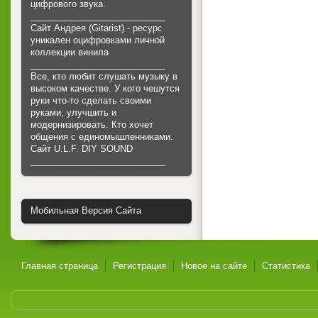
цифрового звука.
___________________________
Сайт Андрея (Gitarist) - ресурс
уникален оцифровками личной
коллекции винила
___________________________
Все, кто любит слушать музыку в
высоком качестве. У кого чешутся
руки что-то сделать своими
руками, улучшить и
модернизировать. Кто хочет
общения с единомышленниками.
Cайт U.L.F. DIY SOUND
___________________________
Мобильная Версия Сайта
Главная страница
Регистрация
Новое на сайте
Статистика