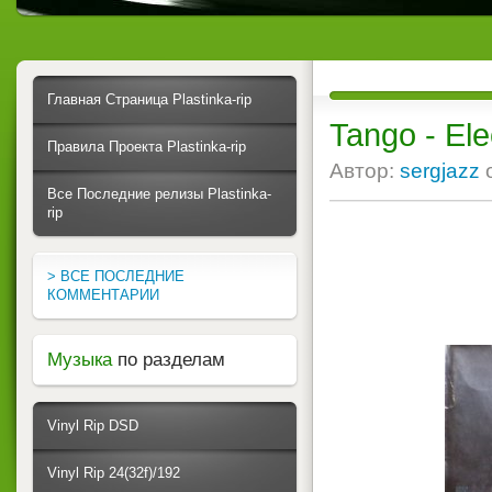
Главная Страница Plastinka-rip
Tango - Ele
Правила Проекта Plastinka-rip
Автор:
sergjazz
Все Последние релизы Plastinka-
rip
> ВСЕ ПОСЛЕДНИЕ
КОММЕНТАРИИ
Музыка
по разделам
Vinyl Rip DSD
Vinyl Rip 24(32f)/192