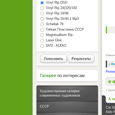
Vinyl Rip DSD
Vinyl Rip 24(32f)/192
Vinyl Rip 24/96
Vinyl Rip 16/44,1 Mp3
Schellak 78
Гибкая Пластинка СССР
Magnitoalbom Rip
Laser Disk
DVD - AUDIO
Измен
Голосовать
Результаты
Бл
Релиз
Галерея
по интересам
Кате
Художественная галерея
современных художников
А т
СССР
Cat St
Aldo 