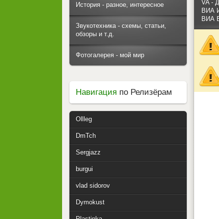
VA - 
История - разное, интересное
ВИА И
ВИА В
Звукотехника - схемы, статьи,
обзоры и т.д.
Фотогалерея - мой мир
Навигация
по Релизёрам
Ollleg
DmTch
Sergjazz
burgui
vlad sidorov
Dymokust
Plastinka