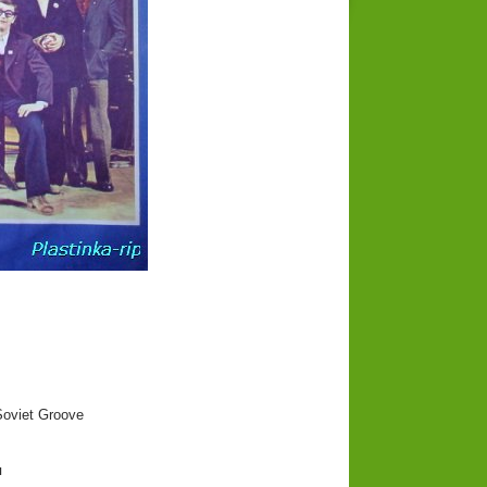
oviet Groove
я