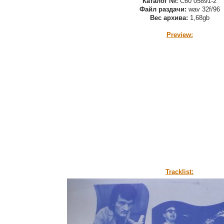
Каталог №:
С60 05891-2
Файл раздачи:
wav 32f/96
Вес архива:
1,68gb
Preview:
Tracklist: