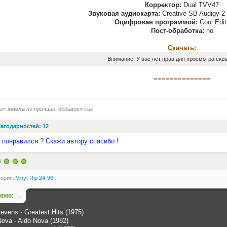
Корректор:
Dual TVV47
Звуковая аудиокарта:
Creative SB Audigy 2
Оцифрован программой:
Cool Edit
Пост-обработка:
no
Скачать:
Внимание! У вас нет прав для просмотра скры
==============
ил:
xelena
по причине: добавлен cue
агодарностей: 12
 понравился ? Скажи автору спасибо !
гория:
Vinyl-Rip 24-96
акже:
evens - Greatest Hits (1975)
Nova - Aldo Nova (1982)