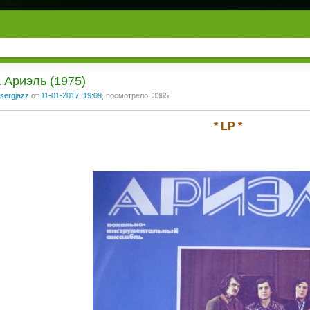
 Ариэль (1975)
sergjazz
от
11-01-2017, 19:09
, посмотрело: 3365
* LP *