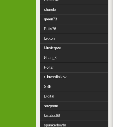
shurele
green73
Polis76
lukkon
Musicgate
Иван_К
Poitaf
r_krassilnikov
SBB
Digital
sovprom
kisatss68
spunkerboybr