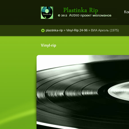
Ко
Plastinka rip - оцифровки
винила и магнитоальбомов
plastinka-rip
»
Vinyl-Rip 24-96
» ВИА Ариэль (1975)
Vinyl-rip