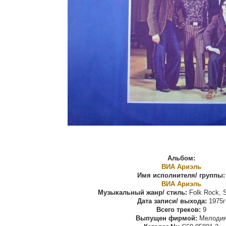
Альбом:
ВИА Ариэль
Имя исполнителя/ группы:
ВИА Ариэль
Музыкальный жанр/ стиль:
Folk Rock, S
Дата записи/ выхода:
1975г
Всего треков:
9
Выпущен фирмой:
Мелоди