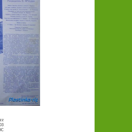
zz
D3
0C