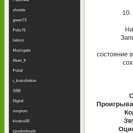
shurele
10.
green73
На
Polis76
Запи
lukkon
Musicgate
состояние в
Иван_К
сох
Poitaf
r_krassilnikov
SBB
О
Digital
Проигрыва
sovprom
Ко
Зв
kisatss68
Оци
spunkerboybr