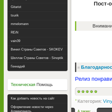
Пост-о
Gitarist
tsurik
mmelomann
Внимание
REiN
vain39
Винил Страны Советов - SKOKEV
Шеллак Страны Советов - Sinoptik
Геннадий
Благодарнос
Релиз понрави
Техническая
Помощь
Как добавть новость на сайт
Категория:
Viny
Оформление новости через
А также:
Админпанель