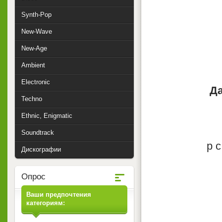
Synth-Pop
New-Wave
New-Age
Ambient
Electronic
Да
Techno
Ethnic, Enigmatic
Soundtrack
p 
Дискографии
Опрос
Ваши предпочтения
категориям: