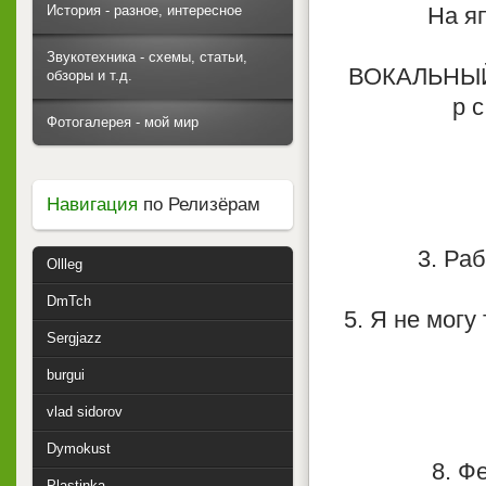
История - разное, интересное
На яп
Звукотехника - схемы, статьи,
ВОКАЛЬНЫЙ 
обзоры и т.д.
p 
Фотогалерея - мой мир
Навигация
по Релизёрам
3. Раб
Ollleg
DmTch
5. Я не могу
Sergjazz
burgui
vlad sidorov
Dymokust
8. Ф
Plastinka