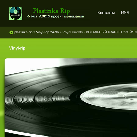
Контакты
RSS
Plastinka rip - оцифровки
винила и магнитоальбомов
plastinka-rip
»
Vinyl-Rip 24-96
» Royal Knights - ВОКАЛЬНЫЙ КВАРТЕТ "РОЙЯЛ Н
Vinyl-rip