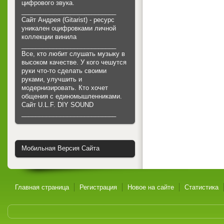
цифрового звука.
___________________________
Сайт Андрея (Gitarist) - ресурс
уникален оцифровками личной
коллекции винила
___________________________
Все, кто любит слушать музыку в
высоком качестве. У кого чешутся
руки что-то сделать своими
руками, улучшить и
модернизировать. Кто хочет
общения с единомышленниками.
Cайт U.L.F. DIY SOUND
___________________________
Мобильная Версия Сайта
Главная страница
Регистрация
Новое на сайте
Статистика