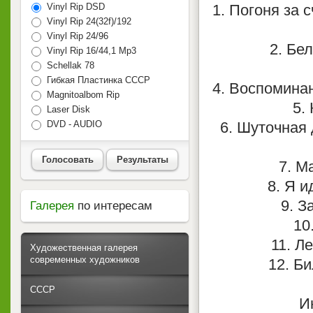
Vinyl Rip DSD
1. Погоня за с
Vinyl Rip 24(32f)/192
Vinyl Rip 24/96
2. Бел
Vinyl Rip 16/44,1 Mp3
Schellak 78
Гибкая Пластинка СССР
4. Воспоминан
Magnitoalbom Rip
5.
Laser Disk
DVD - AUDIO
6. Шуточная д
Голосовать
Результаты
7. М
8. Я и
9. З
Галерея
по интересам
10
11. Л
Художественная галерея
современных художников
12. Би
СССР
И