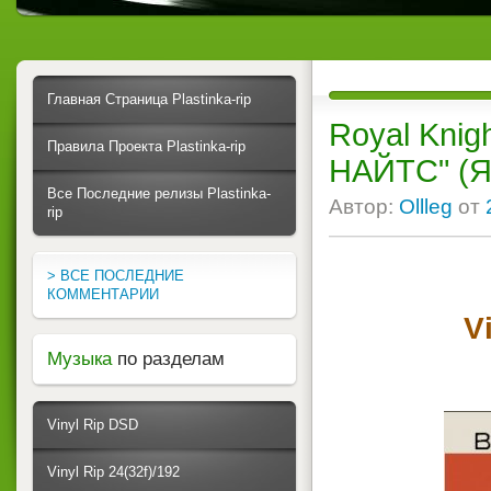
Главная Страница Plastinka-rip
Royal Kni
Правила Проекта Plastinka-rip
НАЙТС" (Яп
Все Последние релизы Plastinka-
Автор:
Ollleg
от
rip
> ВСЕ ПОСЛЕДНИЕ
КОММЕНТАРИИ
V
Музыка
по разделам
Vinyl Rip DSD
Vinyl Rip 24(32f)/192