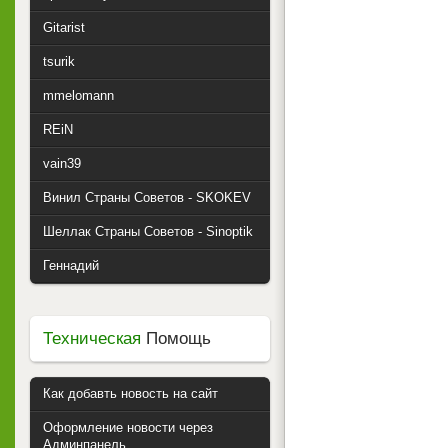
Gitarist
tsurik
mmelomann
REiN
vain39
Винил Страны Советов - SKOKEV
Шеллак Страны Советов - Sinoptik
Геннадий
Техническая
Помощь
Как добавть новость на сайт
Оформление новости через
Админпанель