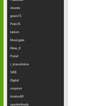
shurele
green73
Polis76
lukkon
Musicgate
Иван_К
Poitaf
r_krassilnikov
SBB
Digital
sovprom
kisatss68
spunkerboybr