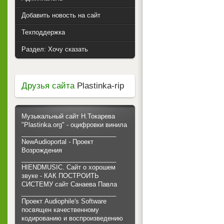
Добавить новость на сайт
Техподдержка
Раздел: Хочу сказать
Друзья сайта
Plastinka-rip
Музыкальный сайт Н.Токарева
"Plastinka.org" - оцифровки винила
___________________________
NewAudioportal - Проект
Возрождения
___________________________
HIENDMUSIC. Сайт о хорошем
звуке - КАК ПОСТРОИТЬ
СИСТЕМУ сайт Санаева Павла
___________________________
Проект Audiophile's Software
посвящен качественному
кодированию и воспроизведению