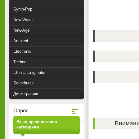
Synth-Pop
New-Wave
New-Age
Ambient
Electronic
Techno
Ethnic, Enigmatic
Soundtrack
Дискографии
Опрос
Ваши предпочтения
Внимание
категориям: