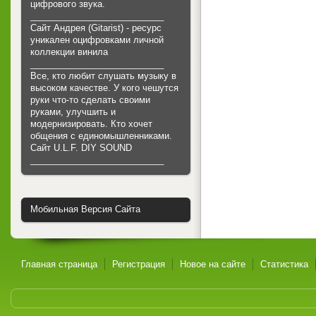
цифрового звука.
___________________________
Сайт Андрея (Gitarist) - ресурс
уникален оцифровками личной
коллекции винила
___________________________
Все, кто любит слушать музыку в
высоком качестве. У кого чешутся
руки что-то сделать своими
руками, улучшить и
модернизировать. Кто хочет
общения с единомышленниками.
Cайт U.L.F. DIY SOUND
___________________________
Мобильная Версия Сайта
Главная страница
Регистрация
Новое на сайте
Статистика