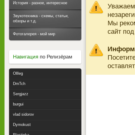
История - разное, интересное
Уважаемы
незареги
Звукотехника - схемы, статьи,
обзоры и т.д.
Мы реко
сайт под
Фотогалерея - мой мир
Информ
Посетите
Навигация
по Релизёрам
оставлят
Ollleg
DmTch
Sergjazz
burgui
vlad sidorov
Dymokust
Plastinka