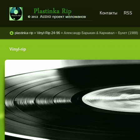
Контакты
RSS
Plastinka rip - оцифровки
винила и магнитоальбомов
plastinka-rip
»
Vinyl-Rip 24-96
» Александр Барыкин & Карнавал – Букет (1988)
Vinyl-rip