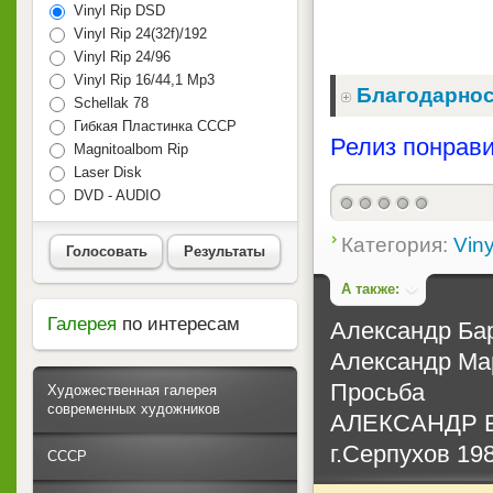
Vinyl Rip DSD
Vinyl Rip 24(32f)/192
Vinyl Rip 24/96
Vinyl Rip 16/44,1 Mp3
Благодарнос
Schellak 78
Гибкая Пластинка СССР
Релиз понрави
Magnitoalbom Rip
Laser Disk
DVD - AUDIO
Категория:
Viny
Голосовать
Результаты
А также:
Галерея
по интересам
Александр Бар
Александр Мар
Просьба
Художественная галерея
современных художников
АЛЕКСАНДР Б
г.Серпухов 198
СССР