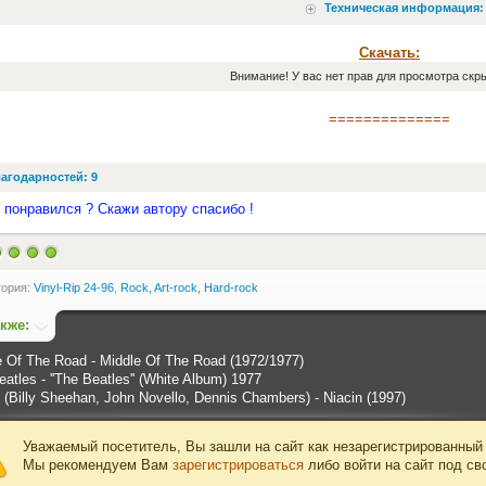
Техническая информация:
Скачать:
Внимание! У вас нет прав для просмотра скры
==============
агодарностей: 9
 понравился ? Скажи автору спасибо !
гория:
Vinyl-Rip 24-96
,
Rock, Art-rock, Hard-rock
акже:
e Of The Road - Middle Of The Road (1972/1977)
atles - ''The Beatles'' (White Album) 1977
 (Billy Sheehan, John Novello, Dennis Chambers) - Niacin (1997)
Уважаемый посетитель, Вы зашли на сайт как незарегистрированный
Мы рекомендуем Вам
зарегистрироваться
либо войти на сайт под св