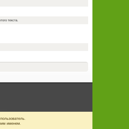
того текста.
 пользователь.
оим именем.