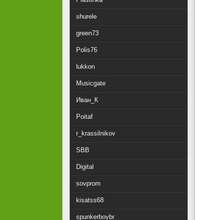
shurele
green73
Polis76
lukkon
Musicgate
Иван_К
Poitaf
r_krassilnikov
SBB
Digital
sovprom
kisatss68
spunkerboybr