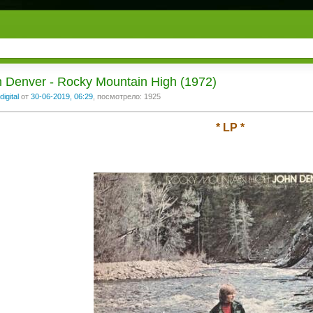
 Denver - Rocky Mountain High (1972)
digital
от
30-06-2019, 06:29
, посмотрело: 1925
* LP *