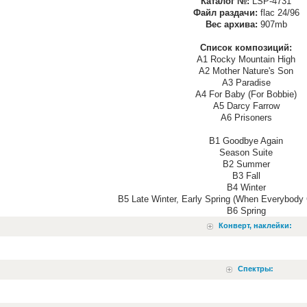
Каталог №:
LSP-4731
Файл раздачи:
flac 24/96
Вес архива:
907mb
Список композиций:
A1 Rocky Mountain High
A2 Mother Nature's Son
A3 Paradise
A4 For Baby (For Bobbie)
A5 Darcy Farrow
A6 Prisoners
B1 Goodbye Again
Season Suite
B2 Summer
B3 Fall
B4 Winter
B5 Late Winter, Early Spring (When Everybody
B6 Spring
Конверт, наклейки:
Спектры: