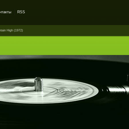
нтакты
RSS
ain High (1972)