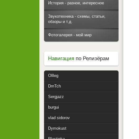
История - разное, интересное
Звукотехника - схемы, статьи,
обзоры и т.д.
Фотогалерея - мой мир
Навигация
по Релизёрам
Ollleg
DmTch
Sergjazz
burgui
vlad sidorov
Dymokust
Plastinka