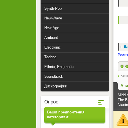
Synth-Pop
New-Wave
New-Age
Ambient
Бл
Electronic
Релиз
Techno
Ethnic, Enigmatic
Кате
Soundtrack
А т
Дискографии
Middl
The Be
Опрос
Niacin
Ваши предпочтения
категориям: