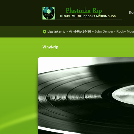
Ко
Plastinka rip - оцифровки
винила и магнитоальбомов
plastinka-rip
»
Vinyl-Rip 24-96
» John Denver - Rocky Mount
Vinyl-rip