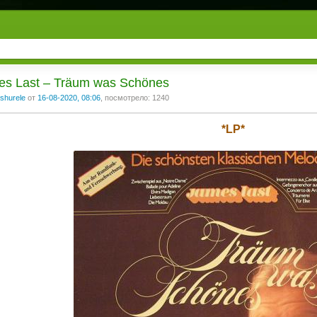
s Last ‎– Träum was Schönes
shurele
от
16-08-2020, 08:06
, посмотрело: 1240
*LP*