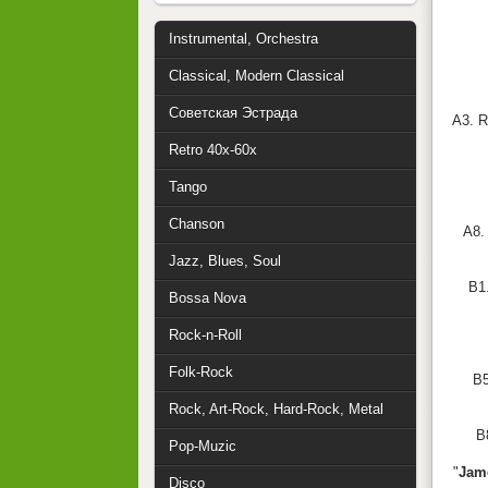
Instrumental, Orchestra
Classical, Modern Classical
Советская Эстрада
A3. R
Retro 40x-60x
Tango
Chanson
A8.
Jazz, Blues, Soul
B1
Bossa Nova
Rock-n-Roll
Folk-Rock
B5
Rock, Art-Rock, Hard-Rock, Metal
B
Pop-Muzic
"
Jame
Disco