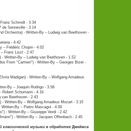
 Franz Schmidt - 3.34
P de Senneville - 3.14
nd Orchestra) - Written-By – Ludwig van Beethoven -
etana - 4.42
By – Frédéric Chopin - 4.02
 – Franz Liszt - 2.47
- Written-By – Ludwig van Beethoven - 1.52
os From "Carmen") - Written-By – Georges Bizet -
Elvira Madigan) - Written-By – Wolfgang Amadeus
tten-By – Joaquin Rodrigo - 3.58
 – Robert Schumann - 4.16
ig van Beethoven - 2.43
) - Written-By – Wolfgang Amadeus Mozart - 3.15
 Written-By – Pietro Mascagni - 4.00
) - Written-By – Giuseppe Verdi - 2.42
mann") - Written-By – Jacques Offenbach - 2.45
й классической музыки в обработке
Джеймса