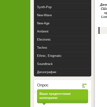
Джей
Synth-Pop
США
о
New-Wave
Lis
New-Age
Ambient
Electronic
Techno
Ethnic, Enigmatic
Soundtrack
Дискографии
Опрос
Ваши предпочтения
категориям: