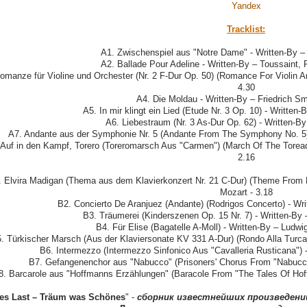
Yandex
Tracklist:
A1. Zwischenspiel aus "Notre Dame" - Written-By –
A2. Ballade Pour Adeline - Written-By – Toussaint, 
omanze für Violine und Orchester (Nr. 2 F-Dur Op. 50) (Romance For Violin A
4.30
A4. Die Moldau - Written-By – Friedrich Sm
A5. In mir klingt ein Lied (Etude Nr. 3 Op. 10) - Written-
A6. Liebestraum (Nr. 3 As-Dur Op. 62) - Written-By
A7. Andante aus der Symphonie Nr. 5 (Andante From The Symphony No. 5) 
 Auf in den Kampf, Torero (Toreromarsch Aus "Carmen") (March Of The Toread
2.16
. Elvira Madigan (Thema aus dem Klavierkonzert Nr. 21 C-Dur) (Theme From 
Mozart - 3.18
B2. Concierto De Aranjuez (Andante) (Rodrigos Concerto) - Wri
B3. Träumerei (Kinderszenen Op. 15 Nr. 7) - Written-By
B4. Für Elise (Bagatelle A-Moll) - Written-By – Ludw
. Türkischer Marsch (Aus der Klaviersonate KV 331 A-Dur) (Rondo Alla Turca
B6. Intermezzo (Intermezzo Sinfonico Aus "Cavalleria Rusticana") -
B7. Gefangenenchor aus "Nabucco" (Prisoners' Chorus From "Nabucco"
8. Barcarole aus "Hoffmanns Erzählungen" (Baracole From "The Tales Of Hoff
s Last ‎– Träum was Schönes
" -
сборник известнейших произведени