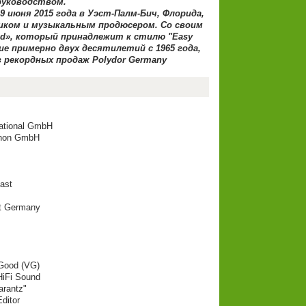
 руководством.
 9 июня 2015 года в Уэст-Палм-Бич, Флорида,
иком и музыкальным продюсером. Со своим
nd», который принадлежит к стилю "Easy
ие примерно двух десятилетий с 1965 года,
 рекордных продаж Polydor Germany
national GmbH
phon GmbH
ast
st Germany
 Good (VG)
 HiFi Sound
arantz"
ditor