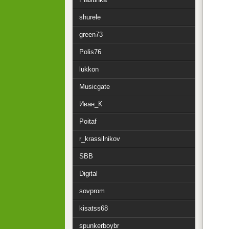
shurele
green73
Polis76
lukkon
Musicgate
Иван_К
Poitaf
r_krassilnikov
SBB
Digital
sovprom
kisatss68
spunkerboybr