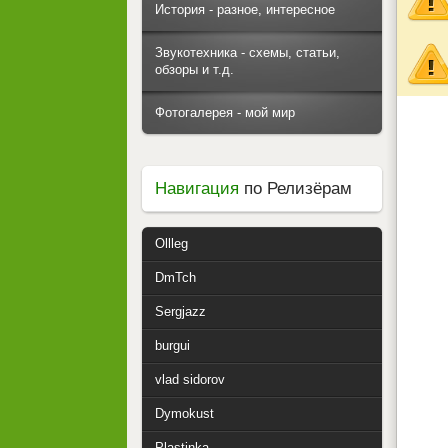
История - разное, интересное
Звукотехника - схемы, статьи,
обзоры и т.д.
Фотогалерея - мой мир
Навигация
по Релизёрам
Ollleg
DmTch
Sergjazz
burgui
vlad sidorov
Dymokust
Plastinka