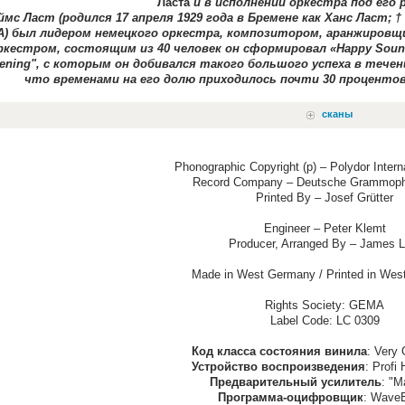
Ласта
и в исполнении оркестра под его
мс Ласт (родился 17 апреля 1929 года в Бремене как Ханс Ласт; †
) был лидером немецкого оркестра, композитором, аранжировщ
ркестром, состоящим из 40 человек он сформировал «Happy Sou
tening", с которым он добивался такого большого успеха в течен
что временами на его долю приходилось почти 30 процентов
сканы
Phonographic Copyright (p) – Polydor Inter
Record Company – Deutsche Grammo
Printed By – Josef Grütter
Engineer – Peter Klemt
Producer, Arranged By – James L
Made in West Germany / Printed in We
Rights Society: GEMA
Label Code: LC 0309
Код класса состояния винила
: Very
Устройство воспроизведения
: Profi
Предварительный усилитель
: "M
Программа-оцифровщик
: WaveE