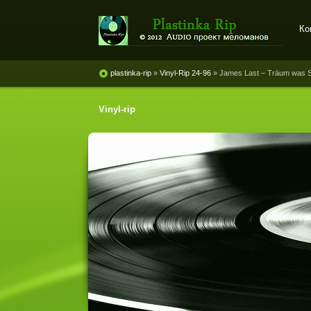
Ко
Plastinka rip - оцифровки
винила и магнитоальбомов
plastinka-rip
»
Vinyl-Rip 24-96
» James Last ‎– Träum was 
Vinyl-rip