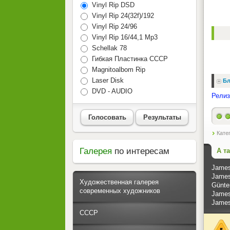
Vinyl Rip DSD
Vinyl Rip 24(32f)/192
Vinyl Rip 24/96
Vinyl Rip 16/44,1 Mp3
Schellak 78
Гибкая Пластинка СССР
Magnitoalbom Rip
Laser Disk
Бл
DVD - AUDIO
Релиз
Голосовать
Результаты
Кате
Галерея
по интересам
А т
James 
James
Художественная галерея
Günter
современных художников
James
James
СССР