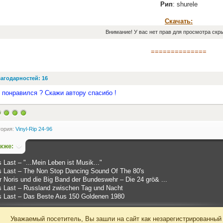
Рип
: shurele
Скачать:
Внимание! У вас нет прав для просмотра скры
==============
агодарностей: 16
 понравился ? Скажи автору спасибо !
гория:
Vinyl-Rip 24-96
акже:
Last ‎– "...Mein Leben ist Musik..."
 Last ‎– The Non Stop Dancing Sound Of The 80's
 Noris und die Big Band der Bundeswehr ‎– Die 24 grö& ...
 Last ‎– Russland zwischen Tag und Nacht
 Last ‎– Das Beste Aus 150 Goldenen 1980
Уважаемый посетитель, Вы зашли на сайт как незарегистрированный