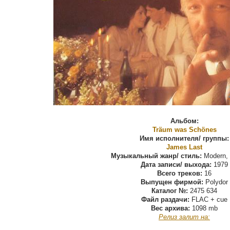
Альбом:
Träum was Schönes
Имя исполнителя/ группы:
James Last
Музыкальный жанр/ стиль:
Modern, 
Дата записи/ выхода:
1979
Всего треков:
16
Выпущен фирмой:
Polydor
Каталог №:
2475 634
Файл раздачи:
FLAC + cue
Вес архива:
1098 mb
Релиз залит на: