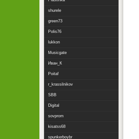
shurele
green73
Polis76
lukkon
Musicgate
Иван_К
Poitaf
r_krassilnikov
SBB
Digital
sovprom
kisatss68
spunkerboybr