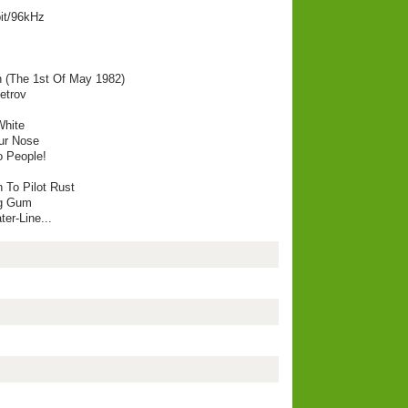
7
bit/96kHz
 (The 1st Of May 1982)
etrov
White
ur Nose
o People!
To Pilot Rust
ng Gum
er-Line...
: