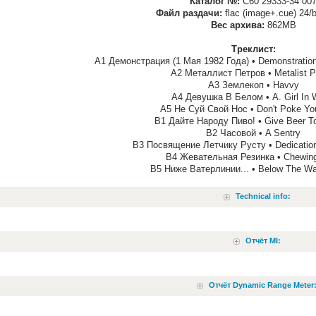
Каталог №:
С60 29333-34 00
Файл раздачи:
flac (image+.cue) 24/
Вес архива:
862MB
Треклист:
A1 Демонстрация (1 Мая 1982 Года) • Demonstration
A2 Металлист Петров • Metalist P
A3 Землекоп • Havvy
A4 Девушка В Белом • A. Girl In 
A5 Не Суй Свой Нос • Don't Poke Yo
B1 Дайте Народу Пиво! • Give Beer T
B2 Часовой • A Sentry
B3 Посвящение Летчику Русту • Dedication 
B4 Жевательная Резинка • Chewi
B5 Ниже Ватерлинии... • Below The Wat
Technical info:
Отчёт MI:
Отчёт Dynamic Range Meter