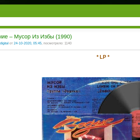
чие – Мусор Из Избы (1990)
digital
от
24-10-2020, 05:45
, посмотрело: 1140
* LP *