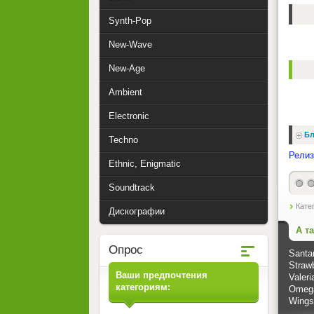
Synth-Pop
New-Wave
New-Age
Ambient
Electronic
Бл
Techno
Релиз
Ethnic, Enigmatic
Soundtrack
Кате
Дискографии
А т
Опрос
Santan
Straw
Ваши предпочтения
Valer
категориям:
Omega
Wings