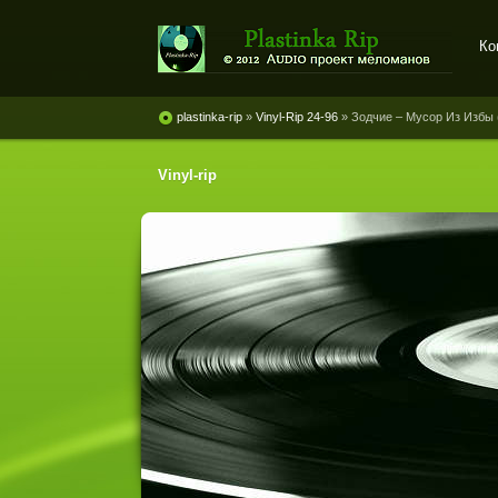
Ко
Plastinka rip - оцифровки
винила и магнитоальбомов
plastinka-rip
»
Vinyl-Rip 24-96
» Зодчие – Мусор Из Избы 
Vinyl-rip