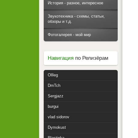
История - разное, интересное
Звукотехника - схемы, статьи,
обзоры и т.д.
Фотогалерея - мой мир
Навигация
по Релизёрам
Ollleg
DmTch
Sergjazz
burgui
vlad sidorov
Dymokust
Plastinka