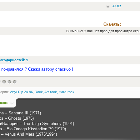
.CUE:
Скачать:
Внимание! У вас нет прав для просмотра скры
==============
агодарностей: 9
 понравился ? Скажи автору спасибо !
гория:
Vinyl-Rip 24-96
,
Rock, Art-rock, Hard-rock
акже:
a – Santana III (1971)
bs – Ghosts (1975)
ia/Валерия – The Taiga Symphony (1991)
 – Elo Omega Kisstadion '79 (1979)
 – Venus And Mars (1975/1994)