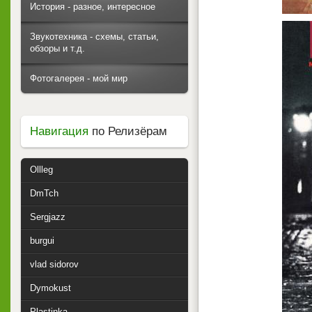
История - разное, интересное
Звукотехника - схемы, статьи,
обзоры и т.д.
Фотогалерея - мой мир
Навигация
по Релизёрам
Ollleg
DmTch
Sergjazz
burgui
vlad sidorov
Dymokust
Plastinka