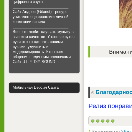
цифрового звука.
___________________________
Сайт Андрея (Gitarist) - ресурс
уникален оцифровками личной
коллекции винила
___________________________
Все, кто любит слушать музыку в
высоком качестве. У кого чешутся
руки что-то сделать своими
руками, улучшить и
Внимание
модернизировать. Кто хочет
общения с единомышленниками.
Cайт U.L.F. DIY SOUND
___________________________
Мобильная Версия Сайта
Благодарнос
Релиз понрави