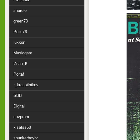
shurele
green73
Polis76
lukkon
Musicgate
Иван_К
Poitaf
r_krassilnikov
SBB
Digital
sovprom
kisatss68
spunkerboybr