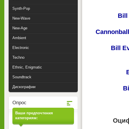
Synth-Pop
Bil
New-Wave
New-Age
Cannonball
Ambient
Bill E
Electronic
Techno
Ethnic, Enigmatic
B
Soundtrack
Дискографии
Bi
Опрос
Ваши предпочтения
категориям:
Оциф