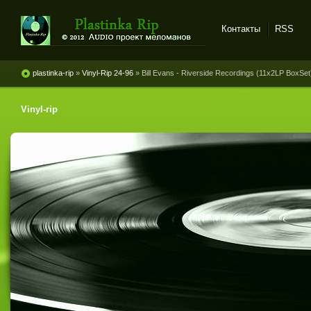
Контакты
RSS
Plastinka rip - оцифровки
винила и магнитоальбомов
plastinka-rip
»
Vinyl-Rip 24-96
» Bill Evans - Riverside Recordings (11x2LP BoxSet
Vinyl-rip