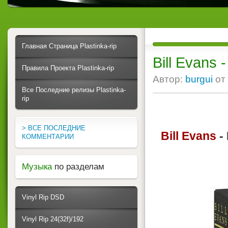
Главная Страница Plastinka-rip
Bill Evans 
Правила Проекта Plastinka-rip
Автор:
burgui
от
Все Последние релизы Plastinka-
rip
> ВСЕ ПОСЛЕДНИЕ
Bill Evans
-
КОММЕНТАРИИ
Музыка
по разделам
Vinyl Rip DSD
Vinyl Rip 24(32f)/192