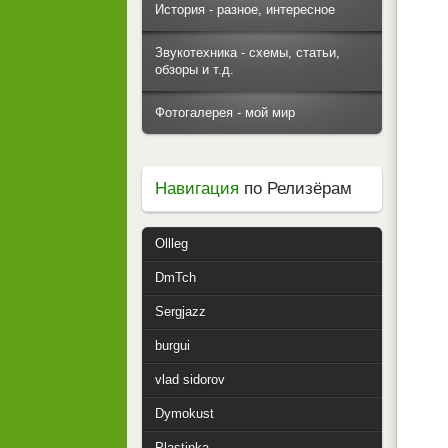
История - разное, интересное
Звукотехника - схемы, статьи,
обзоры и т.д.
Фотогалерея - мой мир
Навигация
по Релизёрам
Ollleg
DmTch
Sergjazz
burgui
vlad sidorov
Dymokust
Plastinka