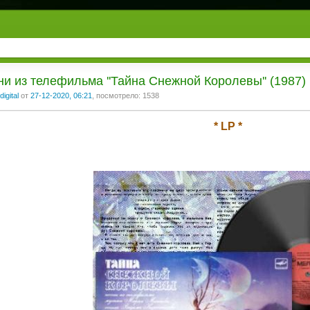
ни из телефильма ''Тайна Снежной Королевы'' (1987)
digital
от
27-12-2020, 06:21
, посмотрело: 1538
* LP *