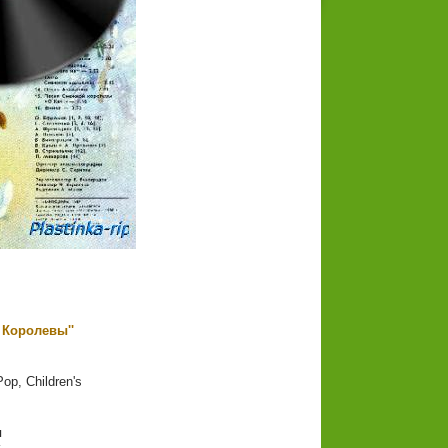
 Королевы''
op, Children's
я