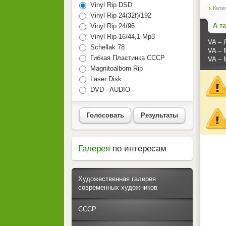
Vinyl Rip DSD
Кате
Vinyl Rip 24(32f)/192
А т
Vinyl Rip 24/96
Vinyl Rip 16/44,1 Mp3
VA – 
Schellak 78
VA – 
Гибкая Пластинка СССР
VA – 
Magnitoalbom Rip
Laser Disk
DVD - AUDIO
Голосовать
Результаты
Галерея
по интересам
Художественная галерея
современных художников
СССР