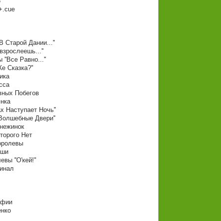
6
+.cue
 Старой Дании...''
взрослеешь...''
'Все Равно...''
е Сказка?''
ика
сса
вных Побегов
юнка
х Наступает Ночь''
Волшебные Двери''
Снежинок
торого Нет
оролевы
нши
ы ''О'кей!''
Финал
афии
енко