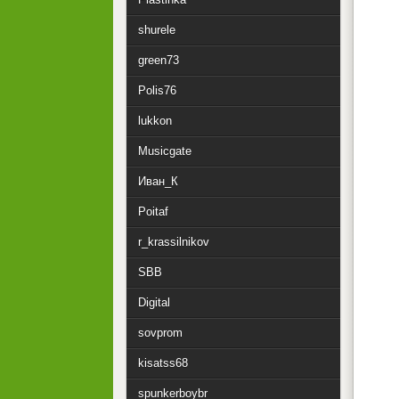
shurele
green73
Polis76
lukkon
Musicgate
Иван_К
Poitaf
r_krassilnikov
SBB
Digital
sovprom
kisatss68
spunkerboybr