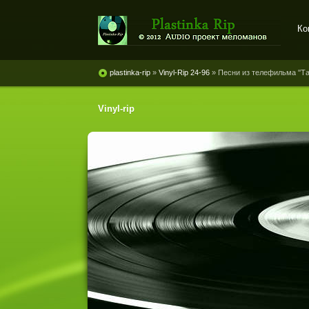
Ко
Plastinka rip - оцифровки
винила и магнитоальбомов
plastinka-rip
»
Vinyl-Rip 24-96
» Песни из телефильма ''Та
Vinyl-rip