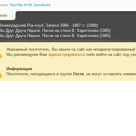
гория:
Vinyl-Rip 24-96
,
Soundtrack
акже:
Ленинградский Рок-клуб. Записи 1986 - 1987 гг. (1988)
Мы Друг Друга Нашли. Песни на стихи В. Харитонова (1985)
Мы Друг Друга Нашли. Песни на стихи В. Харитонова (1985)
Уважаемый посетитель, Вы зашли на сайт как незарегистрированный
Мы рекомендуем Вам
зарегистрироваться
либо войти на сайт под св
Информация
Посетители, находящиеся в группе
Гости
, не могут оставлять комме