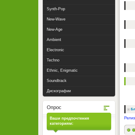
Synth-Pop
New-Wave
New-Age
Ambient
Electronic
Techno
Ethnic, Enigmatic
Soundtrack
Дискографии
Опрос
Бл
Релиз
Ваши предпочтения
категориям: