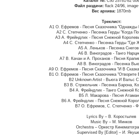
Каталог №:
С50 25781-82 00
Файл раздачи:
flack 24/96, image
Вес архива:
1870mb
Треклист:
A1 О. Ефремов - Песня Сказочника ''Однажды В
A2 С. Степченко - Песенка Герды ''Когда По
A3 А. Фрейндлих - Песня Снежной Королевы '
A4 С. Степченко - Песенка Герды ''Где Ж
A5 А. Леньков - Песенка Снегов
A6 В. Виноградов - Танго Нарци
A7 В. Качан и А. Проханов - Песня Крапи
A8 В. Виноградов - Песенка Вь
A9 О. Ефремов - Песня Сказочника ''И В Сказка
B1 О. Ефремов - Песня Сказочника ''Отворите 
B2 Unknown Artist - Вьюга И Вальс 
B3 В. Стржельчик - Песенка Барона, Ко
B4 А. Фрейндлих - Танго Снежной К
B5 Л. Макарова - Песня Атама
B6 А. Фрейндлих - Песня Снежной Королев
B7 О. Ефремов, С. Степченко - 
Lyrics By – В. Коростылев
Music By – М. Минков
Orchestra – Оркестр Кинематогр
Supervised By [Editor] – И. Якуш