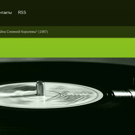
нтакты
RSS
йна Снежной Королевы'' (1987)