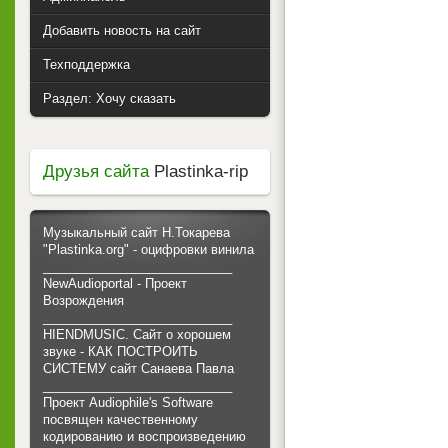
Добавить новость на сайт
Техподдержка
Раздел: Хочу сказать
Друзья сайта
Plastinka-rip
Музыкальный сайт Н.Токарева
"Plastinka.org" - оцифровки винила
___________________________
NewAudioportal - Проект
Возрождения
___________________________
HIENDMUSIC. Сайт о хорошем
звуке - КАК ПОСТРОИТЬ
СИСТЕМУ сайт Санаева Павла
___________________________
Проект Audiophile's Software
посвящен качественному
кодированию и воспроизведению