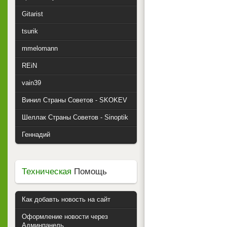
Gitarist
tsurik
mmelomann
REiN
vain39
Винил Страны Советов - SKOKEV
Шеллак Страны Советов - Sinoptik
Геннадий
Техническая
Помощь
Как добавть новость на сайт
Оформление новости через
Админпанель