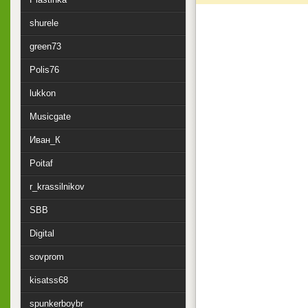
shurele
green73
Polis76
lukkon
Musicgate
Иван_К
Poitaf
r_krassilnikov
SBB
Digital
sovprom
kisatss68
spunkerboybr