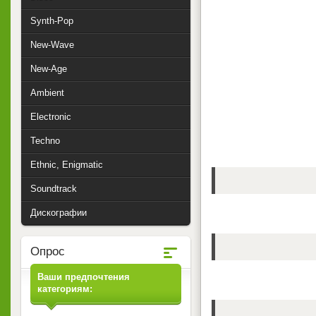
Synth-Pop
New-Wave
New-Age
Ambient
Electronic
Techno
Ethnic, Enigmatic
Soundtrack
Дискографии
Опрос
Ваши предпочтения
категориям: