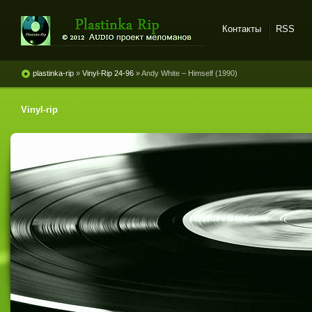
Контакты
RSS
Plastinka rip - оцифровки
винила и магнитоальбомов
plastinka-rip
»
Vinyl-Rip 24-96
» Andy White – Himself (1990)
Vinyl-rip