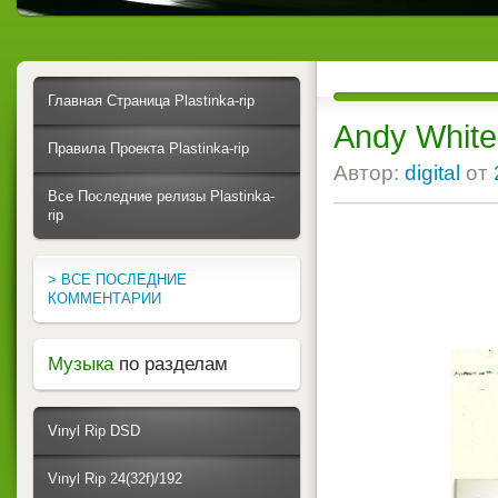
Главная Страница Plastinka-rip
Andy White
Правила Проекта Plastinka-rip
Автор:
digital
от
Все Последние релизы Plastinka-
rip
> ВСЕ ПОСЛЕДНИЕ
КОММЕНТАРИИ
Музыка
по разделам
Vinyl Rip DSD
Vinyl Rip 24(32f)/192