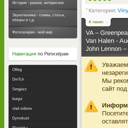
История - разное, интересное
Категория:
Viny
Звукотехника - схемы, статьи,
обзоры и т.д.
А также:
VA – Greenpeac
Фотогалерея - мой мир
Van Halen - Aud
John Lennon – 
Навигация
по Релизёрам
Уважаемы
Ollleg
незареги
Мы реко
DmTch
сайт под
Sergjazz
burgui
Информ
vlad sidorov
Посетите
Dymokust
оставлят
Plastinka