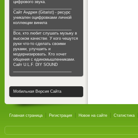
цифрового звука.
___________________________
Сайт Андрея (Gitarist) - ресурс
уникален оцифровками личной
коллекции винила
___________________________
Все, кто любит слушать музыку в
высоком качестве. У кого чешутся
руки что-то сделать своими
руками, улучшить и
модернизировать. Кто хочет
общения с единомышленниками.
Cайт U.L.F. DIY SOUND
___________________________
Мобильная Версия Сайта
Главная страница
Регистрация
Новое на сайте
Статистика