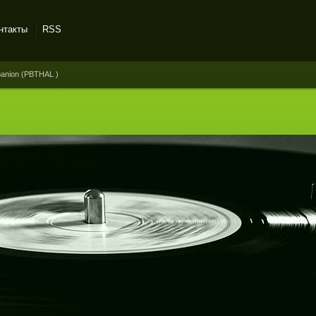
нтакты
RSS
anion (PBTHAL )