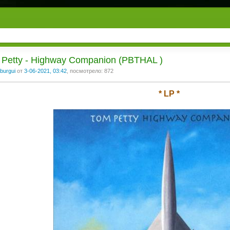
 Petty - Highway Companion (PBTHAL )
burgui
от
3-06-2021, 03:42
, посмотрело: 872
* LP *