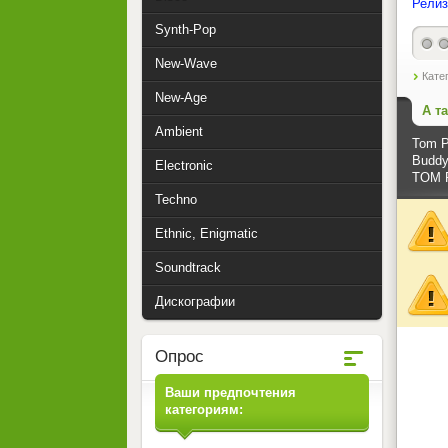
Релиз
Synth-Pop
New-Wave
Кате
New-Age
А т
Ambient
Tom P
Buddy 
Electronic
TOM P
Techno
Ethnic, Enigmatic
Soundtrack
Дискографии
Опрос
Ваши предпочтения
категориям: