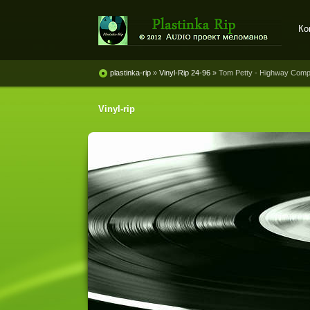
Ко
Plastinka rip - оцифровки
винила и магнитоальбомов
plastinka-rip
»
Vinyl-Rip 24-96
» Tom Petty - Highway Comp
Vinyl-rip