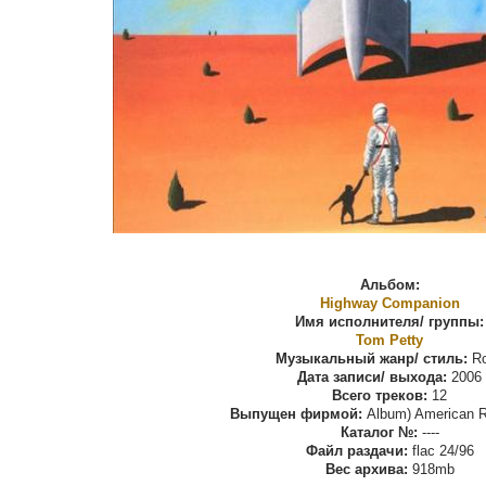
Альбом:
Highway Companion
Имя исполнителя/ группы:
Tom Petty
Музыкальный жанр/ стиль:
Ro
Дата записи/ выхода:
2006
Всего треков:
12
Выпущен фирмой:
Album) American R
Каталог №:
----
Файл раздачи:
flac 24/96
Вес архива:
918mb