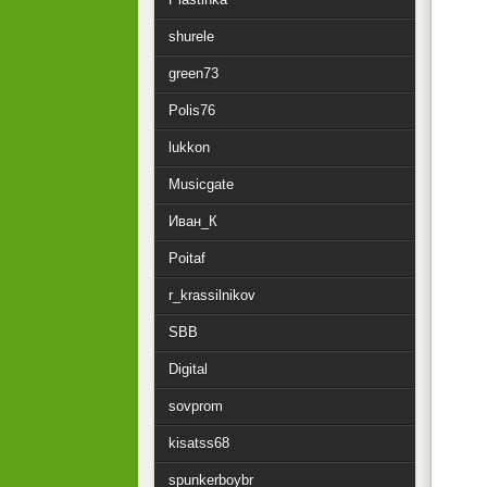
shurele
green73
Polis76
lukkon
Musicgate
Иван_К
Poitaf
r_krassilnikov
SBB
Digital
sovprom
kisatss68
spunkerboybr