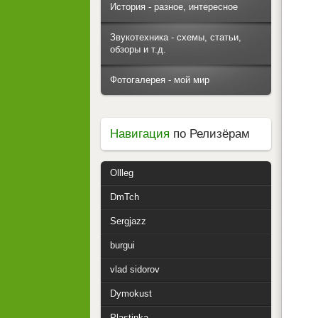
История - разное, интересное
Звукотехника - схемы, статьи,
обзоры и т.д.
Фотогалерея - мой мир
Навигация
по Релизёрам
Ollleg
DmTch
Sergjazz
burgui
vlad sidorov
Dymokust
Plastinka