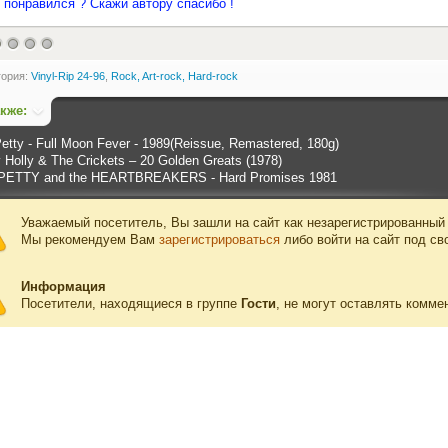
 понравился ? Скажи автору спасибо !
гория:
Vinyl-Rip 24-96
,
Rock, Art-rock, Hard-rock
акже:
etty - Full Moon Fever - 1989(Reissue, Remastered, 180g)
Holly & The Crickets ‎– 20 Golden Greats (1978)
ETTY and the HEARTBREAKERS - Hard Promises 1981
Уважаемый посетитель, Вы зашли на сайт как незарегистрированный
Мы рекомендуем Вам
зарегистрироваться
либо войти на сайт под св
Информация
Посетители, находящиеся в группе
Гости
, не могут оставлять комме