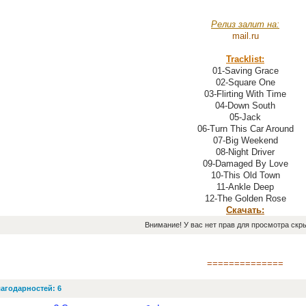
Релиз залит на:
mail.ru
Tracklist:
01-Saving Grace
02-Square One
03-Flirting With Time
04-Down South
05-Jack
06-Turn This Car Around
07-Big Weekend
08-Night Driver
09-Damaged By Love
10-This Old Town
11-Ankle Deep
12-The Golden Rose
Скачать:
Внимание! У вас нет прав для просмотра скры
==============
агодарностей: 6