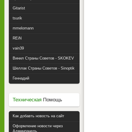
Gitarist
tsurik
mmelomann
REiN
vain39
Винил Страны Советов - SKOKEV
Шеллак Страны Советов - Sinoptik
Геннадий
Техническая
Помощь
Как добавть новость на сайт
Оформление новости через
Админпанель