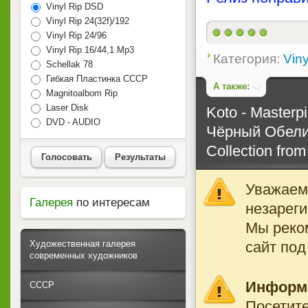
Vinyl Rip DSD
Vinyl Rip 24(32f)/192
Vinyl Rip 24/96
Vinyl Rip 16/44,1 Mp3
Категория:
Viny
Schellak 78
Гибкая Пластинка СССР
А также:
Magnitoalbom Rip
Laser Disk
Koto - Masterp
DVD - AUDIO
Чёрный Обели
Collection from
Голосовать
Результаты
Уважаемы
Галерея
по интересам
незареги
Мы реко
сайт под
Художественная галерея
современных художников
Информ
СССР
Посетите