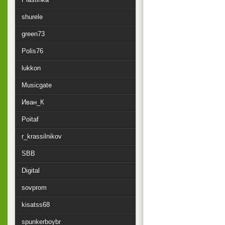
shurele
green73
Polis76
lukkon
Musicgate
Иван_К
Poitaf
r_krassilnikov
SBB
Digital
sovprom
kisatss68
spunkerboybr