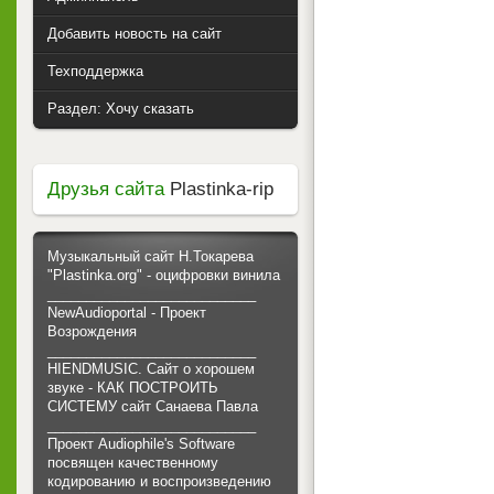
Добавить новость на сайт
Техподдержка
Раздел: Хочу сказать
Друзья сайта
Plastinka-rip
Музыкальный сайт Н.Токарева
"Plastinka.org" - оцифровки винила
___________________________
NewAudioportal - Проект
Возрождения
___________________________
HIENDMUSIC. Сайт о хорошем
звуке - КАК ПОСТРОИТЬ
СИСТЕМУ сайт Санаева Павла
___________________________
Проект Audiophile's Software
посвящен качественному
кодированию и воспроизведению