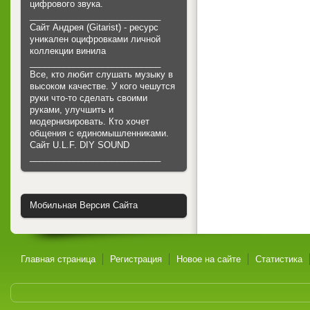
цифрового звука.
___________________________
Сайт Андрея (Gitarist) - ресурс
уникален оцифровками личной
коллекции винила
___________________________
Все, кто любит слушать музыку в
высоком качестве. У кого чешутся
руки что-то сделать своими
руками, улучшить и
модернизировать. Кто хочет
общения с единомышленниками.
Cайт U.L.F. DIY SOUND
___________________________
Мобильная Версия Сайта
Главная страница
Регистрация
Новое на сайте
Статистика