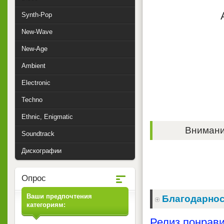
Synth-Pop
New-Wave
New-Age
Ambient
Electronic
Techno
Ethnic, Enigmatic
Внимание
Soundtrack
Дискографии
Опрос
Ваши предпочтения
Благодарнос
категориям:
Релиз понрави