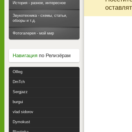
История - разное, интересное
оставлят
Звукотехника - схемы, статьи,
обзоры и т.д.
Фотогалерея - мой мир
Навигация
по Релизёрам
Ollleg
DmTch
Sergjazz
burgui
vlad sidorov
Dymokust
Plastinka