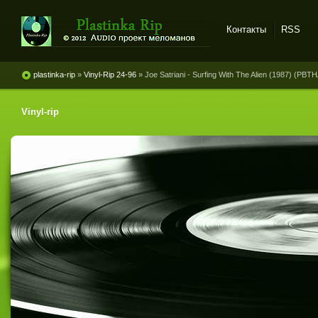
Контакты
RSS
Plastinka rip - оцифровки
винила и магнитоальбомов
plastinka-rip
»
Vinyl-Rip 24-96
» Joe Satriani - Surfing With The Alien (1987) (PBT
Vinyl-rip