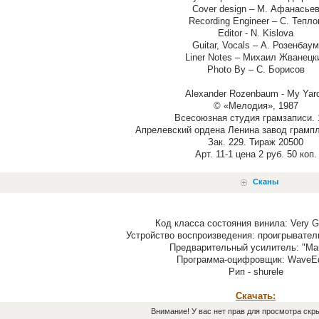
Cover design – М. Афанасье
Recording Engineer – С. Тепло
Editor - N. Kislova
Guitar, Vocals – А. Розенбаум
Liner Notes – Михаил Жванецк
Photo By – С. Борисов
Alexander Rozenbaum - My Yar
© «Мелодия», 1987
Всесоюзная студия грамзаписи. 
Апрелевский ордена Ленина завод грампл
Зак. 229. Тираж 20500
Арт. 11-1 цена 2 руб. 50 коп.
Сканы
Код класса состояния винила: Very G
Устройство воспроизведения: проигрывател
Предварительный усилитель: "Mar
Программа-оцифровщик: WaveEd
Рип - shurele
Скачать:
Внимание! У вас нет прав для просмотра скры