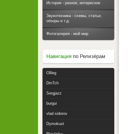
История - разное, интересное
Звукотехника - схемы, статьи,
обзоры и т.д.
Фотогалерея - мой мир
Навигация
по Релизёрам
Ollleg
DmTch
Sergjazz
burgui
vlad sidorov
Dymokust
Plastinka