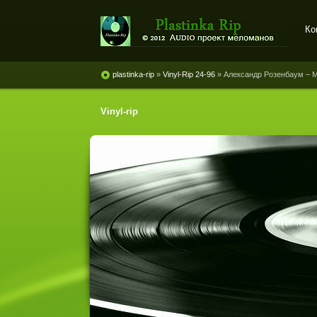
Ко
Plastinka rip - оцифровки
винила и магнитоальбомов
plastinka-rip
»
Vinyl-Rip 24-96
» Александр Розенбаум ‎– 
Vinyl-rip