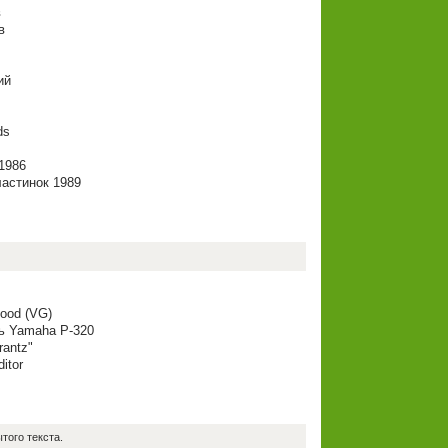
в
в
ий
ds
1986
астинок 1989
ood (VG)
ь Yamaha P-320
antz"
itor
того текста.