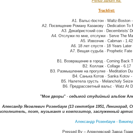
Релиз залит на:
Tracklist:
А1. Вальс-бостон · Waltz-Boston -
А2. Посвящение Роману Казакову · Dedication To 
А3. Декабристский сон · Decembrists' D
А4. Отслужи по мне, отслужи · Serve The Ma
А5. Извозчик · Cabman - 1.42
А6. 18 лет спустя · 18 Years Later 
А7. Вещая судьба · Prophetic Fate 
В1. Возвращение в город · Coming Back T
В2. Коллаж · Collage - 6.17
В3. Размышление на прогулке · Meditation Dur
В4. Санька Котов · Sanka Kotov -
В5. Налетела грусть · Melancholy Seize
В6. Предрассветный вальс · Watz At D
"Мои дворы"
-
седьмой студийный альбом
Ал
Александр Яковлевич Розенбаум (13 сентября 1951, Ленинград, 
исполнитель, поэт, музыкант и композитор, заслуженный артист 
Александр Розенбаум - Википе
Pressed By – Апрелевский Завод Грам