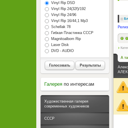
Vinyl Rip DSD
Vinyl Rip 24(32f)/192
Vinyl Rip 24/96
Бл
Vinyl Rip 16/44,1 Mp3
Schellak 78
Релиз
Гибкая Пластинка СССР
Magnitoalbom Rip
Laser Disk
Кате
DVD - AUDIO
А т
Голосовать
Результаты
Алекс
АЛЕК
Галерея
по интересам
Художественная галерея
современных художников
СССР