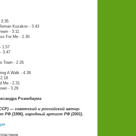
 3.35
Roman Kozakov - 3.43
ream - 3.11
ss For Me - 2.30
- 1.57
- 3.47
o Town - 2.26
ing A Walk - 4.39
 2.18
d Me - 2.31
own - 3.29
ександра Розенбаума
СССР) — советский и российский автор-
РФ (1996), народный артист РФ (2001).
дия
пластинок