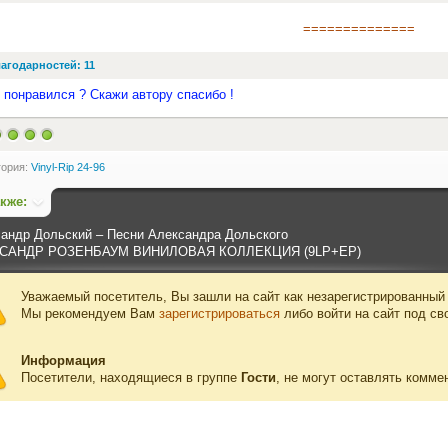
==============
агодарностей: 11
 понравился ? Скажи автору спасибо !
гория:
Vinyl-Rip 24-96
акже:
андр Дольский ‎– Песни Александра Дольского
САНДР РОЗЕНБАУМ ВИНИЛОВАЯ КОЛЛЕКЦИЯ (9LP+EP)
Уважаемый посетитель, Вы зашли на сайт как незарегистрированный
Мы рекомендуем Вам
зарегистрироваться
либо войти на сайт под св
Информация
Посетители, находящиеся в группе
Гости
, не могут оставлять комме