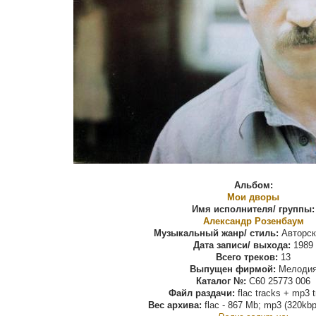
Альбом:
Мои дворы
Имя исполнителя/ группы:
Александр Розенбаум
Музыкальный жанр/ стиль:
Авторск
Дата записи/ выхода:
1989
Всего треков:
13
Выпущен фирмой:
Мелоди
Каталог №:
С60 25773 006
Файл раздачи:
flac tracks + mp3 
Вес архива:
flac - 867 Mb; mp3 (320kbp