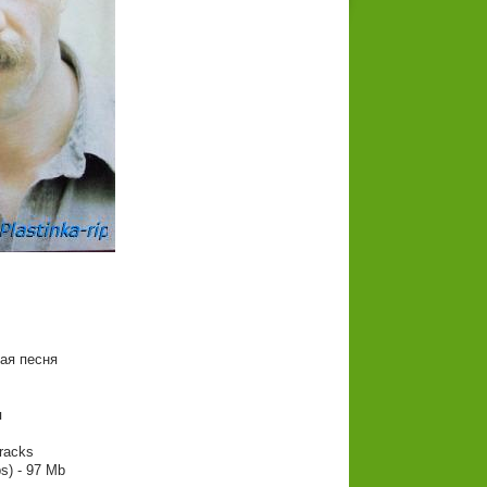
ая песня
я
tracks
s) - 97 Mb