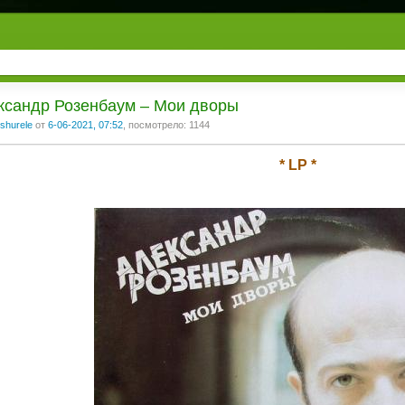
ксандр Розенбаум ‎– Мои дворы
shurele
от
6-06-2021, 07:52
, посмотрело: 1144
* LP *