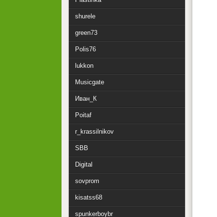
shurele
green73
Polis76
lukkon
Musicgate
Иван_К
Poitaf
r_krassilnikov
SBB
Digital
sovprom
kisatss68
spunkerboybr