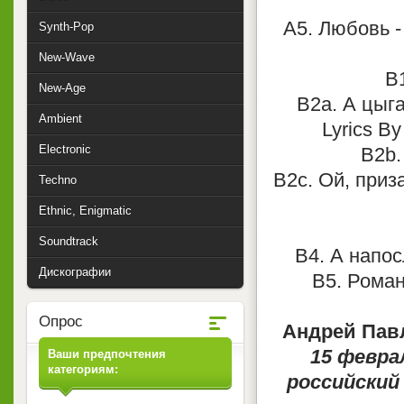
A5. Любовь -
Synth-Pop
New-Wave
B
New-Age
B2a. А цыг
Ambient
Lyrics By
Electronic
B2b.
B2c. Ой, приз
Techno
Ethnic, Enigmatic
Soundtrack
B4. А напос
Дискографии
B5. Роман
Опрос
Андрей Пав
15 февра
Ваши предпочтения
категориям:
российский