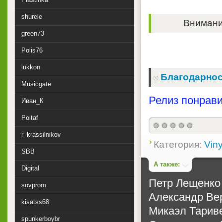
shurele
Внимание
green73
Polis76
lukkon
Благодарнос
Musicgate
Релиз понрави
Иван_К
Poitaf
r_krassilnikov
Категория:
Viny
SBB
А также:
Digital
Петр Лещенко 
sovprom
Александр Вер
kisatss68
Микаэл Тариве
spunkerboybr