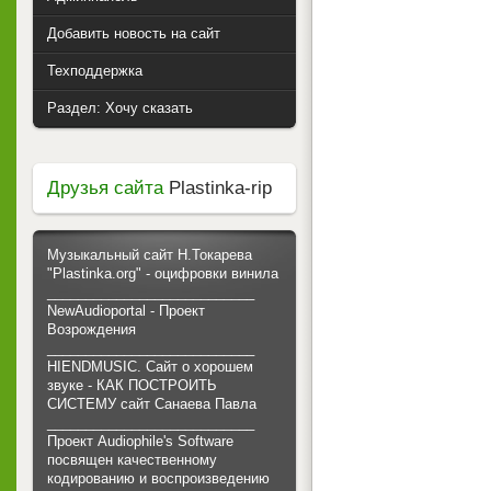
Добавить новость на сайт
Техподдержка
Раздел: Хочу сказать
Друзья сайта
Plastinka-rip
Музыкальный сайт Н.Токарева
"Plastinka.org" - оцифровки винила
___________________________
NewAudioportal - Проект
Возрождения
___________________________
HIENDMUSIC. Сайт о хорошем
звуке - КАК ПОСТРОИТЬ
СИСТЕМУ сайт Санаева Павла
___________________________
Проект Audiophile's Software
посвящен качественному
кодированию и воспроизведению