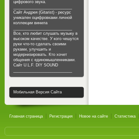
цифрового звука.
___________________________
Сайт Андрея (Gitarist) - ресурс
уникален оцифровками личной
коллекции винила
___________________________
Все, кто любит слушать музыку в
высоком качестве. У кого чешутся
руки что-то сделать своими
руками, улучшить и
модернизировать. Кто хочет
общения с единомышленниками.
Cайт U.L.F. DIY SOUND
___________________________
Мобильная Версия Сайта
Главная страница
Регистрация
Новое на сайте
Статистика