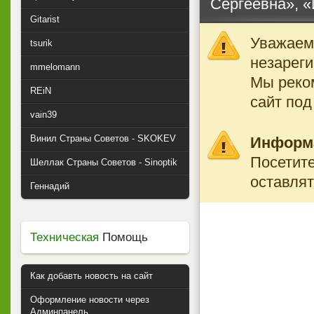
Сергеевна», «И
Gitarist
Уважаемы
tsurik
незареги
mmelomann
Мы реко
REiN
сайт под
vain39
Винил Страны Советов - SKOKEV
Информ
Посетите
Шеллак Страны Советов - Sinoptik
оставлят
Геннадий
Техническая
Помощь
Как добавть новость на сайт
Оформление новости через
Админпанель