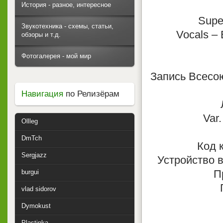
История - разное, интересное
Supe
Звукотехника - схемы, статьи,
Vocals – 
обзоры и т.д.
Фотогалерея - мой мир
Запись Всесо
Навигация
по Релизёрам
Var.
Ollleg
DmTch
Код 
Sergjazz
Устройство в
П
burgui
vlad sidorov
Dymokust
Plastinka