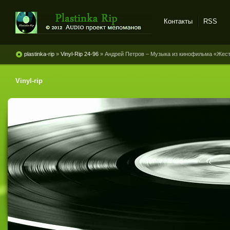
Контакты
RSS
Plastinka rip - оцифровки
винила и магнитоальбомов
plastinka-rip
»
Vinyl-Rip 24-96
» Андрей Петров ‎– Музыка из кинофильма «Жес
Vinyl-rip