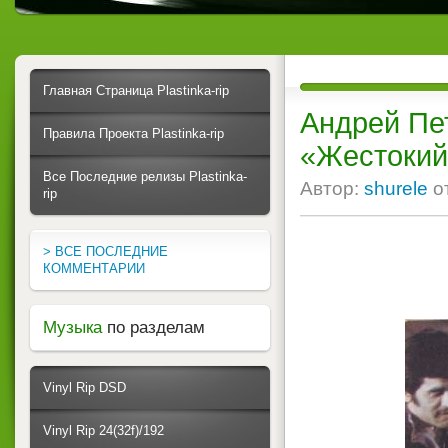
Главная Страница Plastinka-rip
Андрей Пе
Правила Проекта Plastinka-rip
«Жестокий
Все Последние релизы Plastinka-
Автор:
shurele
о
rip
> ВСЕ ПОСЛЕДНИЕ
КОММЕНТАРИИ
Музыка
по разделам
Vinyl Rip DSD
Vinyl Rip 24(32f)/192