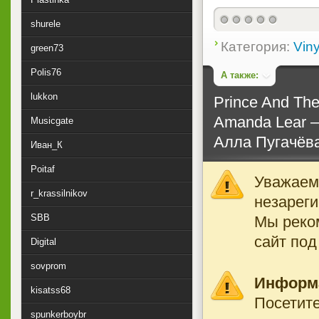
shurele
Категория:
Viny
green73
Polis76
А также:
lukkon
Prince And The
Amanda Lear ‎–
Musicgate
Алла Пугачёва 
Иван_К
Poitaf
Уважаемы
r_krassilnikov
незареги
SBB
Мы реко
сайт под
Digital
sovprom
Информ
kisatss68
Посетите
spunkerboybr