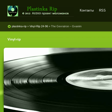
Контакты
RSS
Plastinka rip - оцифровки
винила и магнитоальбомов
plastinka-rip
»
Vinyl-Rip 24-96
» The Gevratron ‎– Gvanim
Vinyl-rip