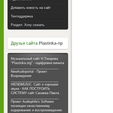
Добавить новость на сайт
Техподдержка
Раздел: Хочу сказать
Друзья сайта
Plastinka-rip
Музыкальный сайт Н.Токарева
"Plastinka.org" - оцифровки винила
___________________________
NewAudioportal - Проект
Возрождения
___________________________
HIENDMUSIC. Сайт о хорошем
звуке - КАК ПОСТРОИТЬ
СИСТЕМУ сайт Санаева Павла
___________________________
Проект Audiophile's Software
посвящен качественному
кодированию и воспроизведению