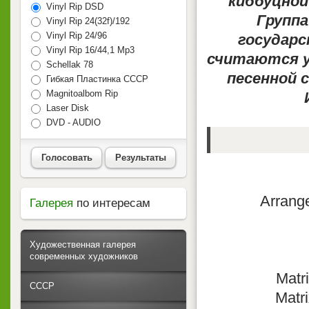
киббуцной
Vinyl Rip DSD
Группа
Vinyl Rip 24(32f)/192
Vinyl Rip 24/96
государс
Vinyl Rip 16/44,1 Mp3
считаются у
Schellak 78
песенной 
Гибкая Пластинка СССР
Magnitoalbom Rip
Laser Disk
DVD - AUDIO
Голосовать
Результаты
Arrange
Галерея
по интересам
Художественная галерея
современных художников
Matr
СССР
Matri