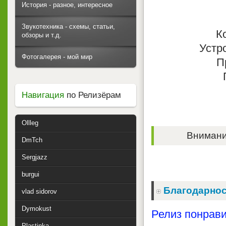
История - разное, интересное
Звукотехника - схемы, статьи,
К
обзоры и т.д.
Устр
Фотогалерея - мой мир
П
Навигация
по Релизёрам
Ollleg
Внимание
DmTch
Sergjazz
burgui
Благодарнос
vlad sidorov
Dymokust
Релиз понрави
Plastinka