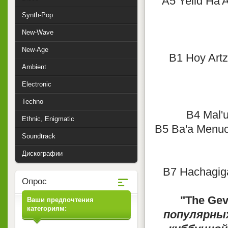
A5 Yelid Ha'
Synth-Pop
New-Wave
New-Age
B1 Hoy Artz
Ambient
Electronic
Techno
B4 Mal'u
Ethnic, Enigmatic
B5 Ba'a Menuc
Soundtrack
Дискографии
B7 Hachagiga
Опрос
"The Gev
Ваши предпочтения
категориям:
популярны