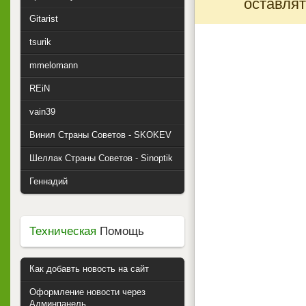
оставлят
Gitarist
tsurik
mmelomann
REiN
vain39
Винил Страны Советов - SKOKEV
Шеллак Страны Советов - Sinoptik
Геннадий
Техническая
Помощь
Как добавть новость на сайт
Оформление новости через
Админпанель