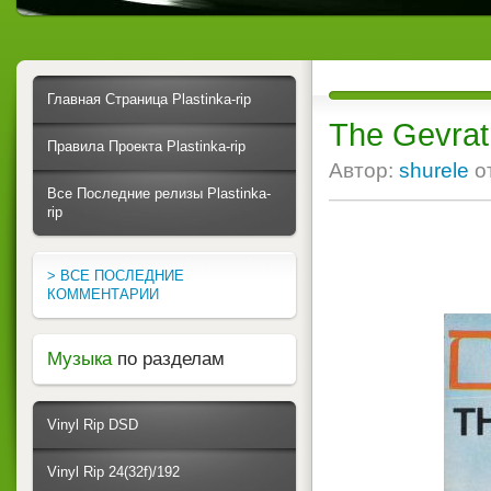
Главная Страница Plastinka-rip
The Gevrat
Правила Проекта Plastinka-rip
Автор:
shurele
о
Все Последние релизы Plastinka-
rip
> ВСЕ ПОСЛЕДНИЕ
КОММЕНТАРИИ
Музыка
по разделам
Vinyl Rip DSD
Vinyl Rip 24(32f)/192