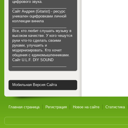
цифрового звука.
___________________________
Сайт Андрея (Gitarist) - ресурс
уникален оцифровками личной
коллекции винила
___________________________
Все, кто любит слушать музыку в
высоком качестве. У кого чешутся
руки что-то сделать своими
руками, улучшить и
модернизировать. Кто хочет
общения с единомышленниками.
Cайт U.L.F. DIY SOUND
___________________________
Мобильная Версия Сайта
Главная страница
Регистрация
Новое на сайте
Статистика