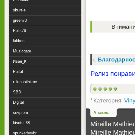
shurele
green73
Внимание
Polis76
lukkon
Musicgate
Благодарнос
Иван_К
Poitaf
Релиз понрави
r_krassilnikov
SBB
Категория:
Viny
Digital
А также:
sovprom
Mireille Mathie
kisatss68
Mireille Mathie
spunkerboybr