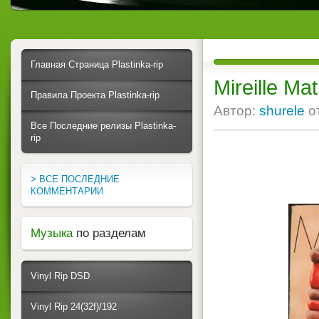
Главная Страница Plastinka-rip
Mireille Mat
Правила Проекта Plastinka-rip
Автор:
shurele
о
Все Последние релизы Plastinka-
rip
> ВСЕ ПОСЛЕДНИЕ
КОММЕНТАРИИ
Музыка
по разделам
Vinyl Rip DSD
Vinyl Rip 24(32f)/192