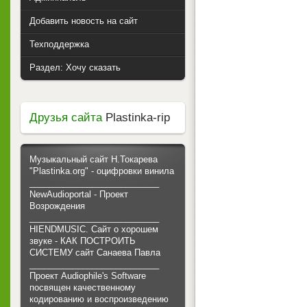
Добавить новость на сайт
Техподдержка
Раздел: Хочу сказать
Друзья сайта
Plastinka-rip
Музыкальный сайт Н.Токарева
"Plastinka.org" - оцифровки винила
___________________________
NewAudioportal - Проект
Возрождения
___________________________
HIENDMUSIC. Сайт о хорошем
звуке - КАК ПОСТРОИТЬ
СИСТЕМУ сайт Санаева Павла
___________________________
Проект Audiophile's Software
посвящен качественному
кодированию и воспроизведению