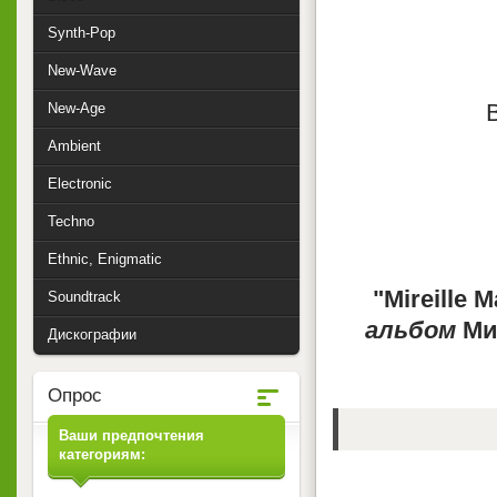
Synth-Pop
New-Wave
New-Age
Ambient
Electronic
Techno
Ethnic, Enigmatic
"Mireille M
Soundtrack
альбом
Ми
Дискографии
Опрос
Ваши предпочтения
категориям: