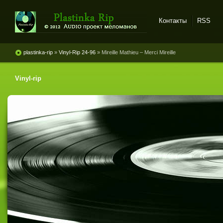
Контакты
RSS
Plastinka rip - оцифровки
винила и магнитоальбомов
plastinka-rip
»
Vinyl-Rip 24-96
» Mireille Mathieu ‎– Merci Mireille
Vinyl-rip