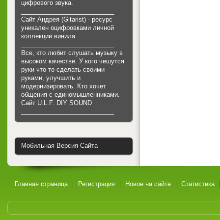
цифрового звука.
___________________________
Сайт Андрея (Gitarist) - ресурс
уникален оцифровками личной
коллекции винила
___________________________
Все, кто любит слушать музыку в
высоком качестве. У кого чешутся
руки что-то сделать своими
руками, улучшить и
модернизировать. Кто хочет
общения с единомышленниками.
Cайт U.L.F. DIY SOUND
___________________________
Мобильная Версия Сайта
Главная страница
Регистрация
Новое на сайте
Статистика