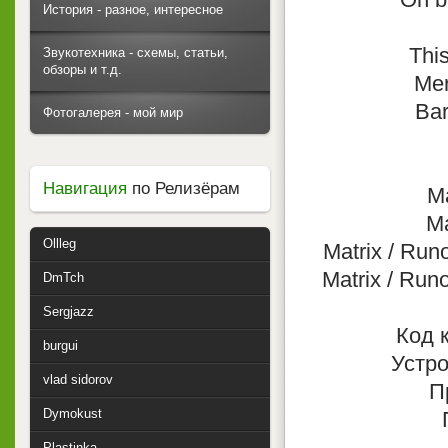
История - разное, интересное
Thi
Звукотехника - схемы, статьи,
обзоры и т.д.
Mer
Bar
Фотогалерея - мой мир
Навигация
по Релизёрам
Ma
Ma
Ollleg
Matrix / Run
Matrix / Run
DmTch
Sergjazz
Код 
burgui
Устро
vlad sidorov
П
Dymokust
Plastinka