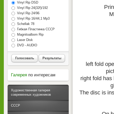
Vinyl Rip DSD
Pri
Vinyl Rip 24(32f)/192
M
Vinyl Rip 24/96
Vinyl Rip 16/44,1 Mp3
Schellak 78
Гибкая Пластинка СССР
Magnitoalbom Rip
Laser Disk
DVD - AUDIO
Голосовать
Результаты
left fold op
pic
Галерея
по интересам
right fold has
g
Художественная галерея
The disc is ins
современных художников
СССР
On b