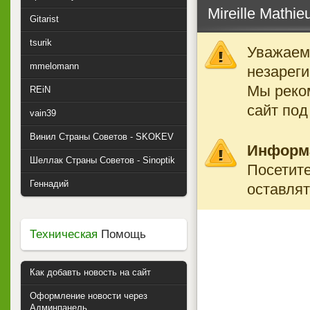
Mireille Mathie
Gitarist
tsurik
Уважаемы
mmelomann
незареги
Мы реко
REiN
сайт под
vain39
Винил Страны Советов - SKOKEV
Информ
Шеллак Страны Советов - Sinoptik
Посетите
Геннадий
оставлят
Техническая
Помощь
Как добавть новость на сайт
Оформление новости через
Админпанель