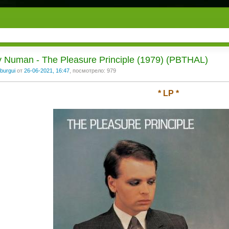
 Numan - The Pleasure Principle (1979) (PBTHAL)
burgui
от
26-06-2021, 16:47
, посмотрело: 979
* LP *