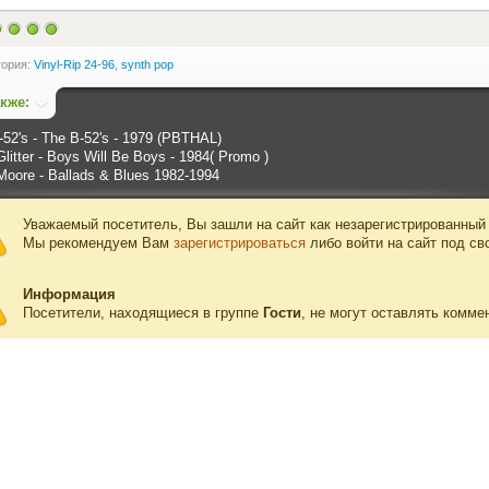
гория:
Vinyl-Rip 24-96
,
synth pop
акже:
-52's - The B-52's - 1979 (PBTHAL)
litter - Boys Will Be Boys - 1984( Promo )
Moore - Ballads & Blues 1982-1994
Уважаемый посетитель, Вы зашли на сайт как незарегистрированный
Мы рекомендуем Вам
зарегистрироваться
либо войти на сайт под св
Информация
Посетители, находящиеся в группе
Гости
, не могут оставлять комме