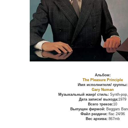
Альбом:
The Pleasure Principle
Имя исполнителя/ группы:
Gary Numan
Музыкальный жанр/ стиль:
Synth-pop
Дата записи/ выхода:
1979
Всего треков:
10
Выпущен фирмой:
Beggars Ban
Файл раздачи:
flac 24/96
Вес архива:
867mb