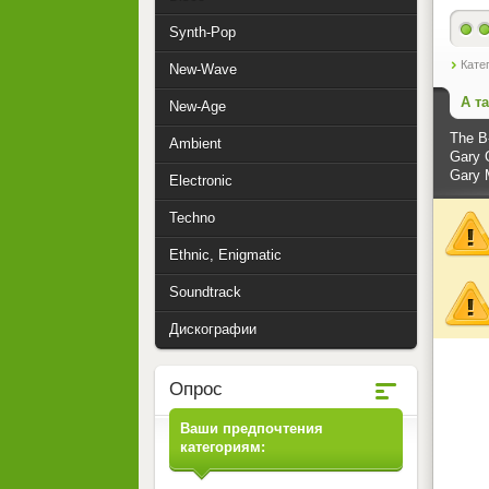
Synth-Pop
Кате
New-Wave
А т
New-Age
The B
Ambient
Gary G
Gary 
Electronic
Techno
Ethnic, Enigmatic
Soundtrack
Дискографии
Опрос
Ваши предпочтения
категориям: