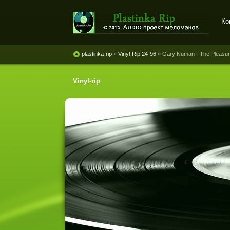
Ко
Plastinka rip - оцифровки
винила и магнитоальбомов
plastinka-rip
»
Vinyl-Rip 24-96
» Gary Numan - The Pleasure
Vinyl-rip