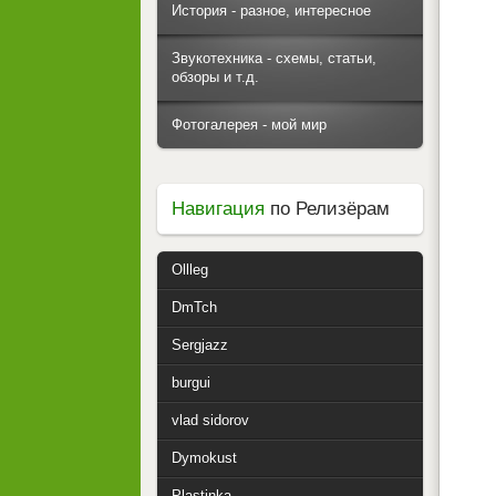
История - разное, интересное
Звукотехника - схемы, статьи,
обзоры и т.д.
Фотогалерея - мой мир
Навигация
по Релизёрам
Ollleg
DmTch
Sergjazz
burgui
vlad sidorov
Dymokust
Plastinka