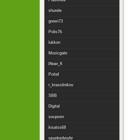
shurele
green73
Polis76
lukkon
Musicgate
Иван_К
Poitaf
r_krassilnikov
SBB
Digital
sovprom
kisatss68
spunkerboybr