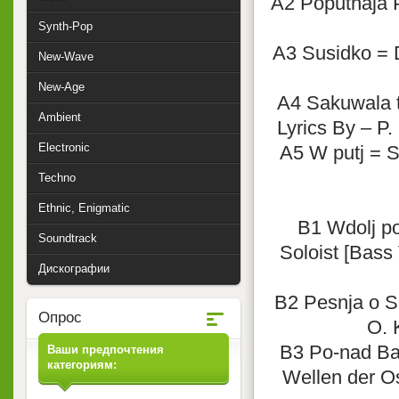
A2 Poputnaja P
Synth-Pop
A3 Susidko = D
New-Wave
New-Age
A4 Sakuwala t
Ambient
Lyrics By – P.
Electronic
A5 W putj = S
Techno
Ethnic, Enigmatic
B1 Wdolj po
Soundtrack
Soloist [Bass
Дискографии
B2 Pesnja o So
Опрос
O. 
B3 Po-nad Bal
Ваши предпочтения
категориям:
Wellen der O