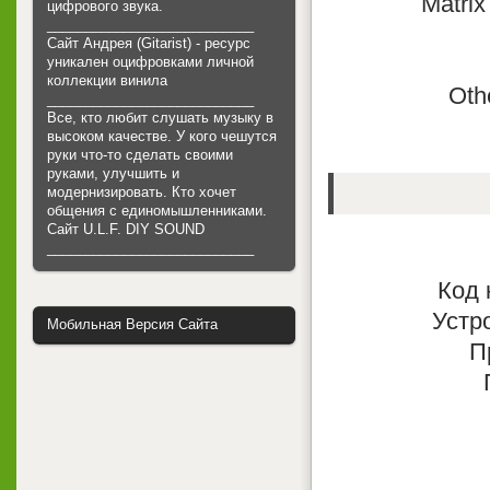
Matrix
цифрового звука.
___________________________
Сайт Андрея (Gitarist) - ресурс
уникален оцифровками личной
коллекции винила
Othe
___________________________
Все, кто любит слушать музыку в
высоком качестве. У кого чешутся
руки что-то сделать своими
руками, улучшить и
модернизировать. Кто хочет
общения с единомышленниками.
Cайт U.L.F. DIY SOUND
___________________________
Код 
Устр
Мобильная Версия Сайта
П