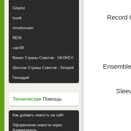
Gitarist
Record 
tsurik
mmelomann
REiN
vain39
Винил Страны Советов - SKOKEV
Ensemble
Шеллак Страны Советов - Sinoptik
Геннадий
Slee
Техническая
Помощь
Как добавть новость на сайт
Оформление новости через
Админпанель