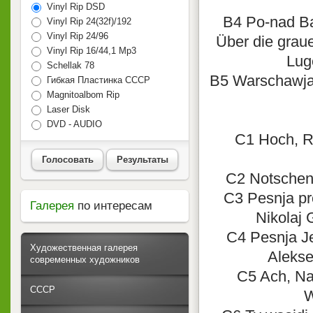
Vinyl Rip DSD
B4 Po-nad Bal
Vinyl Rip 24(32f)/192
Vinyl Rip 24/96
Über die graue
Vinyl Rip 16/44,1 Mp3
Lug
Schellak 78
B5 Warschawjan
Гибкая Пластинка СССР
Magnitoalbom Rip
Laser Disk
DVD - AUDIO
C1 Hoch, R
Голосовать
Результаты
C2 Notschenk
C3 Pesnja pr
Галерея
по интересам
Nikolaj 
C4 Pesnja Je
Художественная галерея
Alekse
современных художников
C5 Ach, Nas
СССР
W