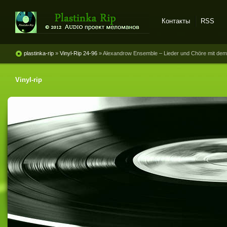
Контакты
RSS
Plastinka rip - оцифровки
винила и магнитоальбомов
plastinka-rip
»
Vinyl-Rip 24-96
» Alexandrow Ensemble ‎– Lieder und Chöre mit de
Vinyl-rip