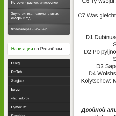
C6 Ty wsojdi,
История - разное, интересное
Звукотехника - схемы, статьи,
C7 Was gleicht
обзоры и т.д.
Фотогалерея - мой мир
D1 Dubinusc
S
Навигация
по Релизёрам
D2 Po pyljno
S
Ollleg
D3 Sapo
DmTch
D4 Wolshsk
Kolytschew; M
Sergjazz
burgui
vlad sidorov
Dymokust
Двойной ал
Plastinka