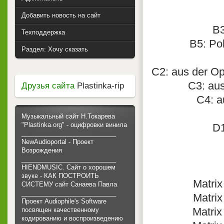
Добавить новость на сайт
B3
Техподдержка
B5: Po
Раздел: Хочу сказать
C2: aus der O
C3: aus
Друзья сайта
Plastinka-rip
C4: a
Музыкальный сайт Н.Токарева
"Plastinka.org" - оцифровки винила
D1
___________________________
NewAudioportal - Проект
Возрождения
___________________________
HIENDMUSIC. Сайт о хорошем
звуке - КАК ПОСТРОИТЬ
Matrix
СИСТЕМУ сайт Санаева Павла
___________________________
Matrix
Проект Audiophile's Software
Matrix
посвящен качественному
кодированию и воспроизведению