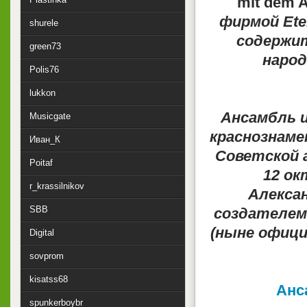
mit dem 
фирмой Ete
shurele
содержит
green73
народ
Polis76
lukkon
Ансамбль и
Musicgate
краснознаме
Иван_К
Советской а
Poitaf
12 ок
r_krassilnikov
Алекса
SBB
создателем
(ныне офици
Digital
sovprom
kisatss68
Анс
spunkerboybr