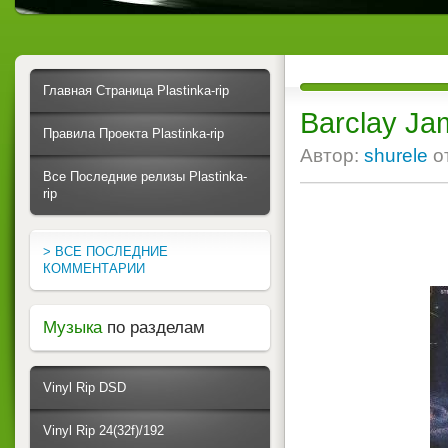
Главная Страница Plastinka-rip
Barclay Jam
Правила Проекта Plastinka-rip
Автор:
shurele
о
Все Последние релизы Plastinka-
rip
> ВСЕ ПОСЛЕДНИЕ
КОММЕНТАРИИ
Музыка
по разделам
Vinyl Rip DSD
Vinyl Rip 24(32f)/192