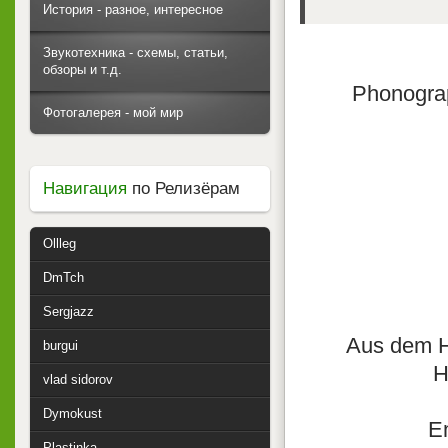
История - разное, интересное
Звукотехника - схемы, статьи,
обзоры и т.д.
Phonograp
Фотогалерея - мой мир
Навигация
по Релизёрам
Ollleg
DmTch
Sergjazz
Aus dem H
burgui
H
vlad sidorov
Dymokust
Em
Plastinka