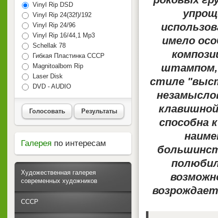
Vinyl Rip DSD
упрощ
Vinyl Rip 24(32f)/192
использов
Vinyl Rip 24/96
Vinyl Rip 16/44,1 Mp3
имело осо
Schellak 78
композиц
Гибкая Пластинка СССР
штампом, 
Magnitoalbom Rip
Laser Disk
стиле "выс
DVD - AUDIO
незамыслов
клавишной 
Голосовать
Результаты
способна к
наиме
Галерея
по интересам
большинст
полюбил
Художественная галерея
возможно
современных художников
возрождает
СССР