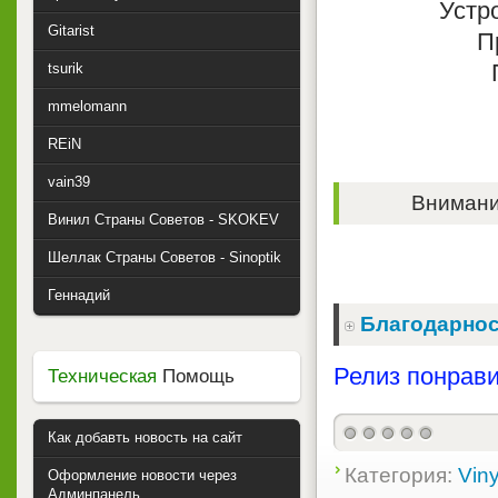
Устр
Gitarist
П
tsurik
mmelomann
REiN
vain39
Внимание
Винил Страны Советов - SKOKEV
Шеллак Страны Советов - Sinoptik
Геннадий
Благодарнос
Релиз понрави
Техническая
Помощь
Как добавть новость на сайт
Категория:
Viny
Оформление новости через
Админпанель