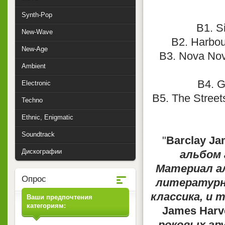
Synth-Pop
B1. S
New-Wave
B2. Harbou
New-Age
B3. Nova Nova
Ambient
B4. G
Electronic
B5. The Street
Techno
Ethnic, Enigmatic
Soundtrack
"
Barclay Jam
Дискографии
альбом 
Материал а
Опрос
литературн
классика, и 
Ваши предпочтения
категориям:
James Harv
роковых гру