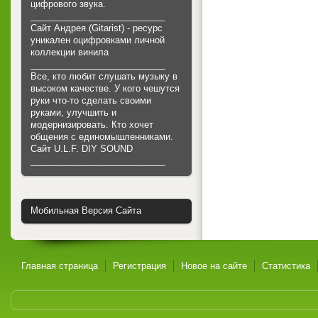
цифрового звука.
___________________________
Сайт Андрея (Gitarist) - ресурс
уникален оцифровками личной
коллекции винила
___________________________
Все, кто любит слушать музыку в
высоком качестве. У кого чешутся
руки что-то сделать своими
руками, улучшить и
модернизировать. Кто хочет
общения с единомышленниками.
Cайт U.L.F. DIY SOUND
___________________________
Мобильная Версия Сайта
Главная страница
Регистрация
Новое на сайте
Статистика