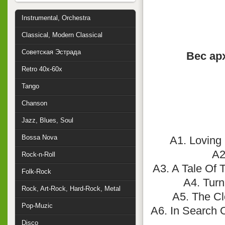
Instrumental, Orchestra
Classical, Modern Classical
Советская Эстрада
Вес ар
Retro 40x-60x
Tango
Chanson
Jazz, Blues, Soul
Bossa Nova
A1. Loving 
A2
Rock-n-Roll
A3. A Tale Of T
Folk-Rock
A4. Turn
Rock, Art-Rock, Hard-Rock, Metal
A5. The Cl
Pop-Muzic
A6. In Search 
Disco