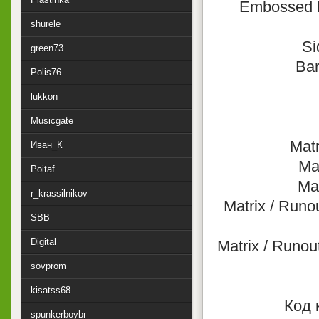
Embossed P
shurele
Si
green73
Bar
Polis76
lukkon
Musicgate
Matr
Иван_К
Mat
Poitaf
Mat
r_krassilnikov
Matrix / Runo
SBB
Digital
Matrix / Runou
sovprom
kisatss68
Код 
spunkerboybr