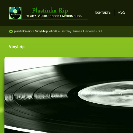
Контакты
RSS
Plastinka rip - оцифровки
винила и магнитоальбомов
plastinka-rip
»
Vinyl-Rip 24-96
» Barclay James Harvest ‎– XII
Vinyl-rip