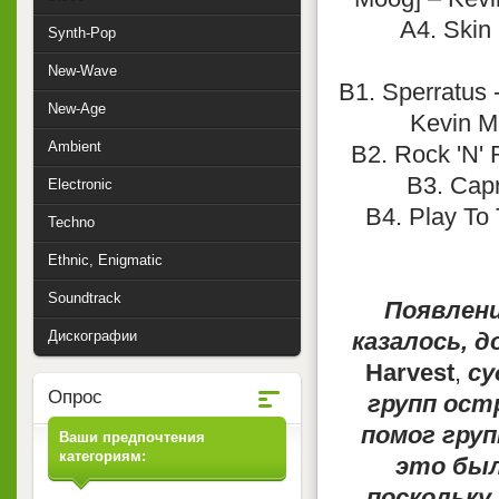
A4. Skin 
Synth-Pop
New-Wave
B1. Sperratus
New-Age
Kevin M
Ambient
B2. Rock 'N' 
B3. Capr
Electronic
B4. Play To
Techno
Ethnic, Enigmatic
Soundtrack
Появлени
Дискографии
казалось, 
Harvest
,
су
Опрос
групп остр
помог груп
Ваши предпочтения
категориям:
это был
поскольку