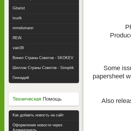
Gitarist
tsurik
P
mmelomann
Produc
REiN
vain39
Винил Страны Советов - SKOKEV
Some issu
Шеллак Страны Советов - Sinoptik
papersheet w
Геннадий
Техническая
Помощь
Also relea
Как добавть новость на сайт
Оформление новости через
Админпанель