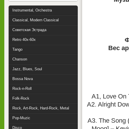
Instrumental, Orchestra
Classical, Modern Classical
Советская Эстрада
Ф
Retro 40x-60x
Вес ар
Tango
Chanson
Jazz, Blues, Soul
Bossa Nova
Rock-n-Roll
A1, Love On 
Folk-Rock
A2. Alright Do
Rock, Art-Rock, Hard-Rock, Metal
Pop-Muzic
A3. The Song (
Moog] – Kevi
Disco