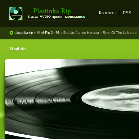
Контакты
RSS
Plastinka rip - оцифровки
винила и магнитоальбомов
plastinka-rip
»
Vinyl-Rip 24-96
» Barclay James Harvest ‎– Eyes Of The Universe
Vinyl-rip