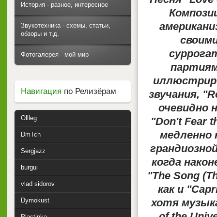
История - разное, интересное
Компози
американи
Звукотехника - схемы, статьи,
обзоры и т.д.
своими
суррога
Фотогалерея - мой мир
партиями
иллюстриро
Навигация
по Релизёрам
звучания, "R
очевидно н
Ollleg
"Don't Fear 
медленно 
DmTch
грандиозной
Sergjazz
когда након
burgui
"The Song (T
vlad sidorov
как и "Cap
Dymokust
хотя музыка
of the Uni
Plastinka