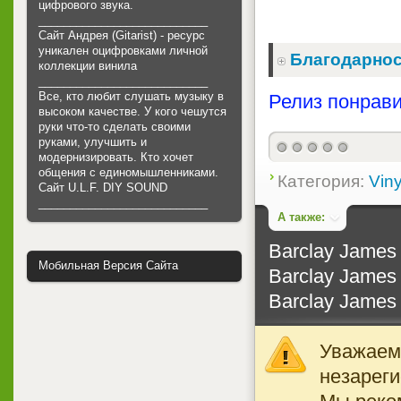
цифрового звука.
___________________________
Сайт Андрея (Gitarist) - ресурс
уникален оцифровками личной
Благодарнос
коллекции винила
___________________________
Все, кто любит слушать музыку в
Релиз понрави
высоком качестве. У кого чешутся
руки что-то сделать своими
руками, улучшить и
модернизировать. Кто хочет
общения с единомышленниками.
Категория:
Viny
Cайт U.L.F. DIY SOUND
___________________________
А также:
Barclay James 
Мобильная Версия Сайта
Barclay James 
Barclay James 
Уважаемы
незареги