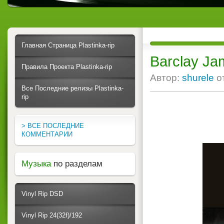
Главная Страница Plastinka-rip
Barclay Ja
Правила Проекта Plastinka-rip
Автор:
shurele
о
Все Последние релизы Plastinka-
rip
> ВСЕ ПОСЛЕДНИЕ
КОММЕНТАРИИ
Музыка
по разделам
Vinyl Rip DSD
Vinyl Rip 24(32f)/192