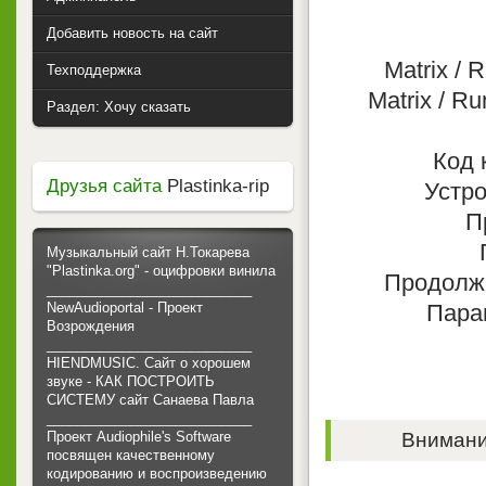
Добавить новость на сайт
Matrix /
Техподдержка
Matrix / 
Раздел: Хочу сказать
Код 
Друзья сайта
Plastinka-rip
Устро
П
Музыкальный сайт Н.Токарева
"Plastinka.org" - оцифровки винила
Продолжит
___________________________
NewAudioportal - Проект
Парам
Возрождения
___________________________
HIENDMUSIC. Сайт о хорошем
звуке - КАК ПОСТРОИТЬ
СИСТЕМУ сайт Санаева Павла
___________________________
Проект Audiophile's Software
Внимание
посвящен качественному
кодированию и воспроизведению