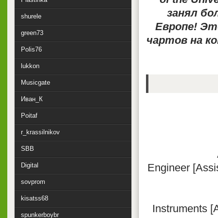
занял бо
shurele
Европе! Эт
green73
чартов на ко
Polis76
lukkon
Musicgate
Иван_К
Poitaf
r_krassilnikov
SBB
Digital
Engineer [Assi
sovprom
kisatss68
Instruments [A
spunkerboybr