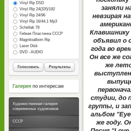
Vinyl Rip DSD
заняли н
Vinyl Rip 24(32f)/192
невзирая на
Vinyl Rip 24/96
Vinyl Rip 16/44,1 Mp3
американи
Schellak 78
Клавишнику 
Гибкая Пластинка СССР
объявил о 
Magnitoalbom Rip
Laser Disk
года во вре
DVD - AUDIO
Он все же с
же лето
Голосовать
Результаты
выступлени
выпущен
Галерея
по интересам
первонача
студии, до 
Художественная галерея
группы, и з
современных художников
альбом "
Eye
же году. 
СССР
Песня "Love