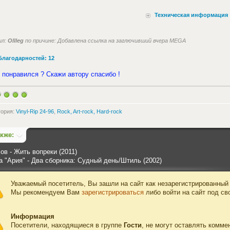
Техническая информация
ил:
Ollleg
по причине: Добавлена ссылка на заглючивший вчера MEGA
Благодарностей: 12
 понравился ? Скажи автору спасибо !
гория:
Vinyl-Rip 24-96
,
Rock, Art-rock, Hard-rock
акже:
ов - Жить вопреки (2011)
а "Ария" - Два сборника: Судный день/Штиль (2002)
Уважаемый посетитель, Вы зашли на сайт как незарегистрированный
Мы рекомендуем Вам
зарегистрироваться
либо войти на сайт под св
Информация
Посетители, находящиеся в группе
Гости
, не могут оставлять комме