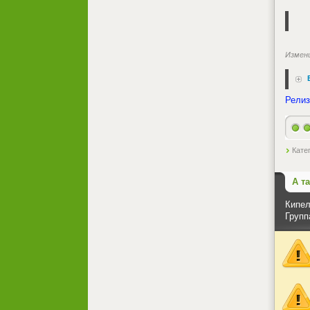
Измен
Релиз
Кате
А т
Кипел
Групп