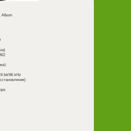
, Album
9
ia)
862
кой:
4 bit/96 kHz
осстановление)
bps