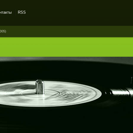
нтакты
RSS
005)