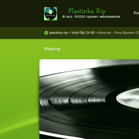
Ко
Plastinka rip - оцифровки
винила и магнитоальбомов
plastinka-rip
»
Vinyl-Rip 24-96
» Кипелов - Реки Времен (2
Vinyl-rip