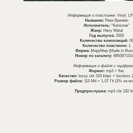
Информация о пластинке:
Vinyl, LP
Название:
Реки Времён
Исполнитель:
"Кипелов"
Жанр:
Havy Metal
Год выпуска:
2005
Количество композиций:
0
Количество пластинок:
1
Фирма:
МируМир (Made in Russ
Номер по каталогу:
889397101
Информация о файле с оцифров
Формат:
mp3 + flac
Качество:
lossy cbr 320 kbps + lossless 2
Размер файла:
110 Мб + 1,07 Гб (3% на в
Предпрослушка:
mp3 cbr 192 k