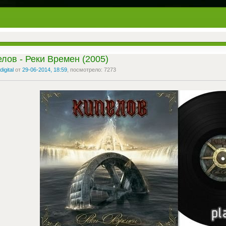
лов - Реки Времен (2005)
digital
от
29-06-2014, 18:59
, посмотрело: 7273