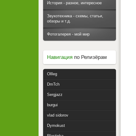
История - разное, интересное
Звукотехника - схемы, статьи,
обзоры и т.д.
Фотогалерея - мой мир
Навигация
по Релизёрам
Ollleg
DmTch
Sergjazz
burgui
vlad sidorov
Dymokust
Plastinka