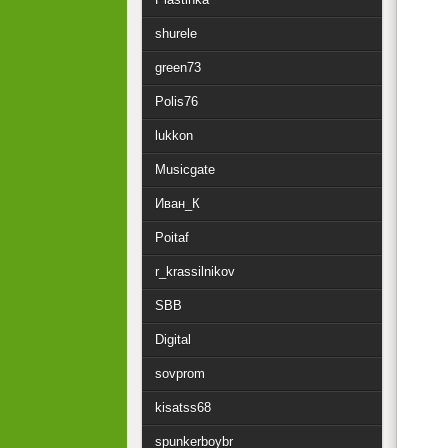
shurele
green73
Polis76
lukkon
Musicgate
Иван_К
Poitaf
r_krassilnikov
SBB
Digital
sovprom
kisatss68
spunkerboybr