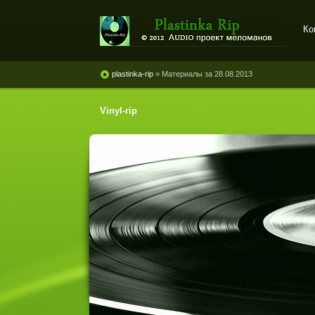
Ко
Plastinka rip - оцифровки
винила и магнитоальбомов
plastinka-rip
» Материалы за 28.08.2013
Vinyl-rip