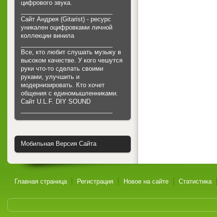
цифрового звука.
___________________________
Сайт Андрея (Gitarist) - ресурс
уникален оцифровками личной
коллекции винила
___________________________
Все, кто любит слушать музыку в
высоком качестве. У кого чешутся
руки что-то сделать своими
руками, улучшить и
модернизировать. Кто хочет
общения с единомышленниками.
Cайт U.L.F. DIY SOUND
___________________________
Мобильная Версия Сайта
Главная страница
Регистрация
Новое на сайте
Статистика