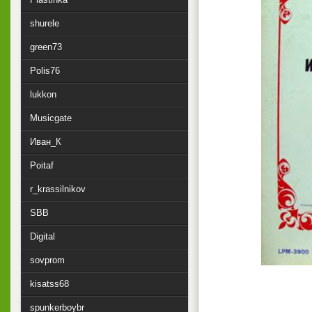
shurele
green73
Polis76
lukkon
Musicgate
Иван_К
Poitaf
r_krassilnikov
SBB
Digital
sovprom
kisatss68
spunkerboybr