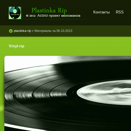
Контакты
RSS
Plastinka rip - оцифровки
винила и магнитоальбомов
plastinka-rip
» Материалы за 06.10.2013
Vinyl-rip