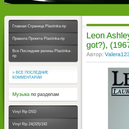
Главная Страница Plastinka-rip
Leon Ashley
Правила Проекта Plastinka-rip
got?), (196
Все Последние релизы Plastinka-
Автор:
Valera12
rip
> ВСЕ ПОСЛЕДНИЕ
КОММЕНТАРИИ
Музыка
по разделам
Vinyl Rip DSD
Vinyl Rip 24(32f)/192