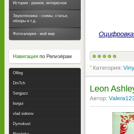
История - разное, интересное
Звукотехника - схемы, статьи,
обзоры и т.д.
Оцифровка 
Фотогалерея - мой мир
Навигация
по Релизёрам
Категория:
Viny
Ollleg
DmTch
Leon Ashle
Sergjazz
Автор:
Valera12
burgui
vlad sidorov
Dymokust
Plastinka