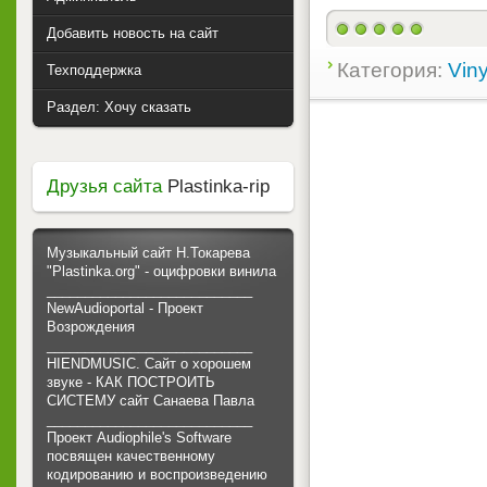
Добавить новость на сайт
Категория:
Viny
Техподдержка
Раздел: Хочу сказать
Друзья сайта
Plastinka-rip
Музыкальный сайт Н.Токарева
"Plastinka.org" - оцифровки винила
___________________________
NewAudioportal - Проект
Возрождения
___________________________
HIENDMUSIC. Сайт о хорошем
звуке - КАК ПОСТРОИТЬ
СИСТЕМУ сайт Санаева Павла
___________________________
Проект Audiophile's Software
посвящен качественному
кодированию и воспроизведению