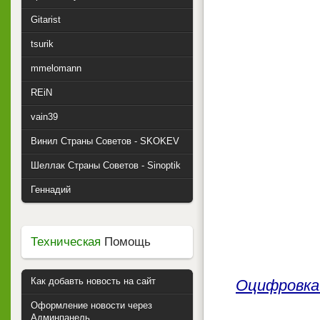
Gitarist
tsurik
mmelomann
REiN
vain39
Винил Страны Советов - SKOKEV
Шеллак Страны Советов - Sinoptik
Геннадий
Техническая
Помощь
Как добавть новость на сайт
Оцифровка 
Оформление новости через
Админпанель