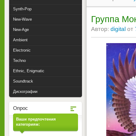
Synth-Pop
Группа Мо
New-Wave
Автор:
digital
от
New-Age
Ambient
Electronic
Techno
Ethnic, Enigmatic
Soundtrack
Дискографии
Опрос
Ваши предпочтения
категориям: