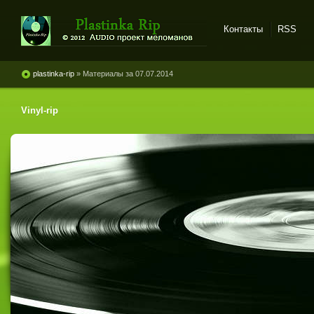
Контакты
RSS
Plastinka rip - оцифровки
винила и магнитоальбомов
plastinka-rip
» Материалы за 07.07.2014
Vinyl-rip