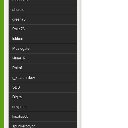
shurele
green73
Polis76
lukkon
Musicgate
Иван_К
Poitaf
r_krassilnikov
SBB
Digital
sovprom
kisatss68
spunkerboybr