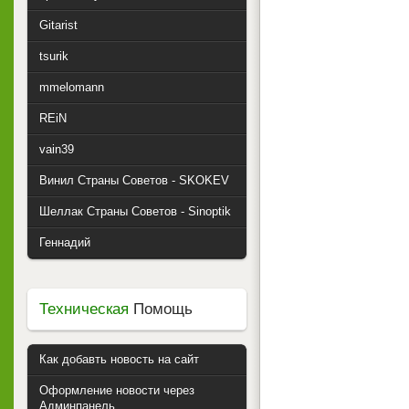
Gitarist
tsurik
mmelomann
REiN
vain39
Винил Страны Советов - SKOKEV
Шеллак Страны Советов - Sinoptik
Геннадий
Техническая
Помощь
Как добавть новость на сайт
Оформление новости через
Админпанель