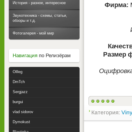
История - разное, интересное
Фирма:
М
Звукотехника - схемы, статьи,
обзоры и т.д.
Фотогалерея - мой мир
Качест
Размер 
Навигация
по Релизёрам
Оцифровка
Ollleg
DmTch
Sergjazz
burgui
Категория:
Viny
vlad sidorov
Dymokust
Plastinka