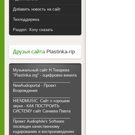
Добавить новость на сайт
Техподдержка
Раздел: Хочу сказать
Друзья сайта
Plastinka-rip
Музыкальный сайт Н.Токарева
"Plastinka.org" - оцифровки винила
___________________________
NewAudioportal - Проект
Возрождения
___________________________
HIENDMUSIC. Сайт о хорошем
звуке - КАК ПОСТРОИТЬ
СИСТЕМУ сайт Санаева Павла
___________________________
Проект Audiophile's Software
посвящен качественному
кодированию и воспроизведению