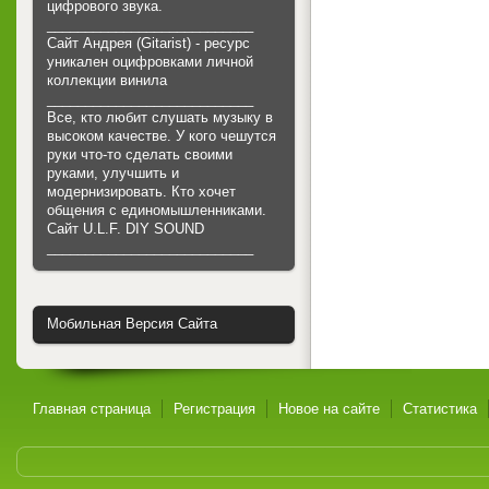
цифрового звука.
___________________________
Сайт Андрея (Gitarist) - ресурс
уникален оцифровками личной
коллекции винила
___________________________
Все, кто любит слушать музыку в
высоком качестве. У кого чешутся
руки что-то сделать своими
руками, улучшить и
модернизировать. Кто хочет
общения с единомышленниками.
Cайт U.L.F. DIY SOUND
___________________________
Мобильная Версия Сайта
Главная страница
Регистрация
Новое на сайте
Статистика