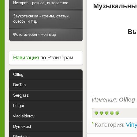
История - разное, интересное
Музыкальный
Звукотехника - схемы, статьи,
обзоры и т.д.
Вы
Фотогалерея - мой мир
Навигация
по Релизёрам
Ollleg
DmTch
Sergjazz
Изменил:
Ollleg
burgui
vlad sidorov
Категория:
Viny
Dymokust
Plastinka