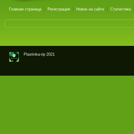
Главная страница
Регистрация
Новое на сайте
Статистика
Plastinka-rip 2021
Оци
фр
овк
и
гра
мпл
аст
ино
к и
маг
нит