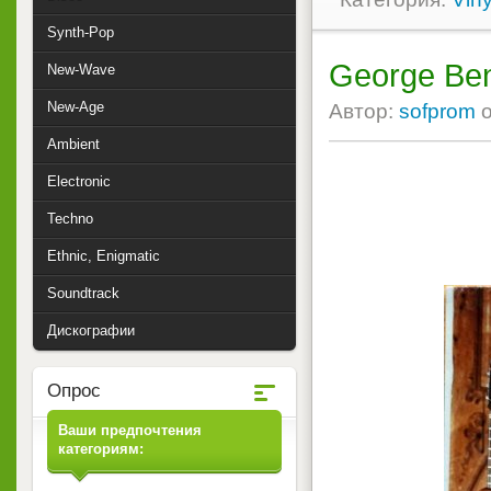
Synth-Pop
George Bens
New-Wave
New-Age
Автор:
sofprom
Ambient
Electronic
Techno
Ethnic, Enigmatic
Soundtrack
Дискографии
Опрос
Ваши предпочтения
категориям: