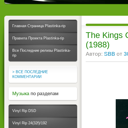
Главная Страница Plastinka-rip
The Kings 
Правила Проекта Plastinka-rip
(1988)
Все Последние релизы Plastinka-
Автор:
SBB
от
3
rip
> ВСЕ ПОСЛЕДНИЕ
КОММЕНТАРИИ
Музыка
по разделам
Vinyl Rip DSD
Vinyl Rip 24(32f)/192