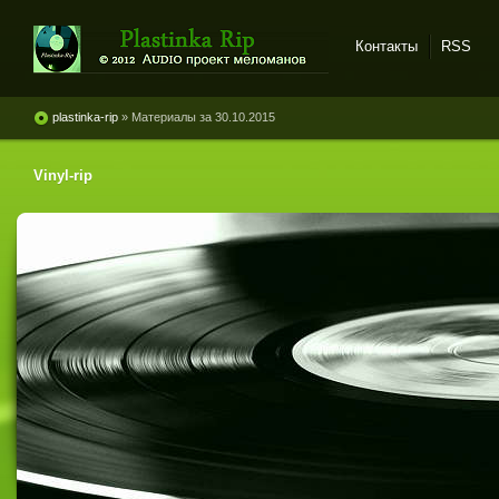
Контакты
RSS
Plastinka rip - оцифровки
винила и магнитоальбомов
plastinka-rip
» Материалы за 30.10.2015
Vinyl-rip