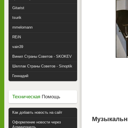
Gitarist
tsurik
mmelomann
REiN
vain39
Винил Страны Советов - SKOKEV
Шеллак Страны Советов - Sinoptik
Геннадий
Техническая
Помощь
Как добавть новость на сайт
Музыкальны
Оформление новости через
Админпанель