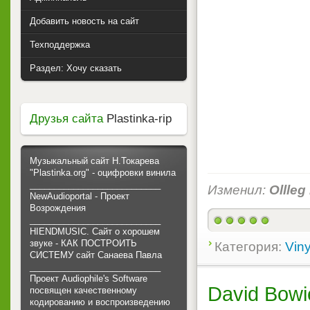
Добавить новость на сайт
Техподдержка
Раздел: Хочу сказать
Друзья сайта
Plastinka-rip
Музыкальный сайт Н.Токарева
"Plastinka.org" - оцифровки винила
___________________________
Изменил:
Ollleg
NewAudioportal - Проект
Возрождения
___________________________
HIENDMUSIC. Сайт о хорошем
звуке - КАК ПОСТРОИТЬ
Категория:
Viny
СИСТЕМУ сайт Санаева Павла
___________________________
Проект Audiophile's Software
David Bowi
посвящен качественному
кодированию и воспроизведению