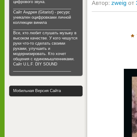
цифрового звука.
Автор:
zweig
от
___________________________
Сайт Андрея (Gitarist) - ресурс
уникален оцифровками личной
коллекции винила
___________________________
Все, кто любит слушать музыку в
*
высоком качестве. У кого чешутся
руки что-то сделать своими
руками, улучшить и
модернизировать. Кто хочет
общения с единомышленниками.
Cайт U.L.F. DIY SOUND
___________________________
Мобильная Версия Сайта