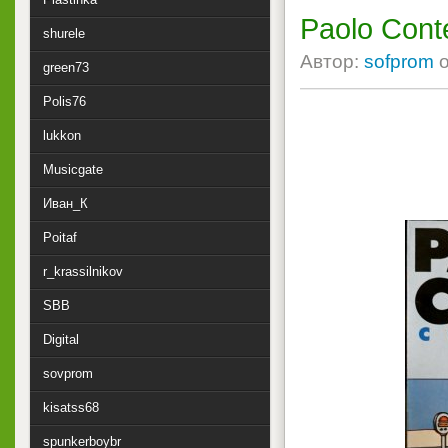
Paolo Cont
shurele
Автор:
sofprom
green73
Polis76
lukkon
Musicgate
Иван_К
Poitaf
r_krassilnikov
SBB
Digital
sovprom
kisatss68
spunkerboybr