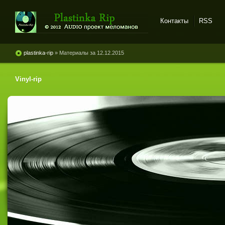
Контакты
RSS
Plastinka rip - оцифровки
винила и магнитоальбомов
plastinka-rip
» Материалы за 12.12.2015
Vinyl-rip