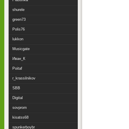
shurele
green73
Polis76
lukkon
Musicgate
Иван_К
Poitaf
r_krassilnikov
SBB
Digital
sovprom
kisatss68
spunkerboybr