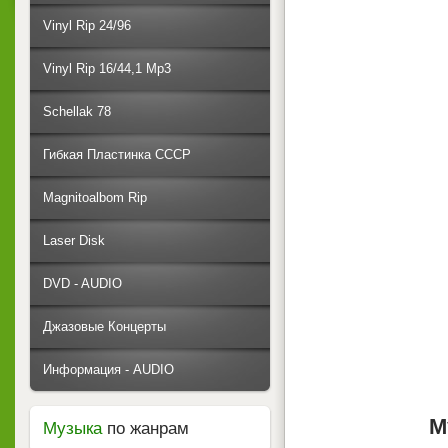
Vinyl Rip 24/96
Vinyl Rip 16/44,1 Mp3
Schellak 78
Гибкая Пластинка СССР
Magnitoalbom Rip
Laser Disk
DVD - AUDIO
Джазовые Концерты
Информация - AUDIO
М
Музыка
по жанрам