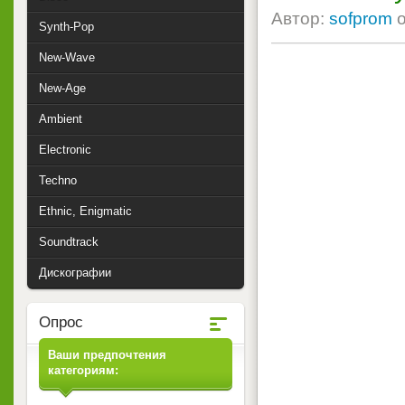
Автор:
sofprom
Synth-Pop
New-Wave
New-Age
Ambient
Electronic
Techno
Ethnic, Enigmatic
Soundtrack
Дискографии
Опрос
Ваши предпочтения
категориям: