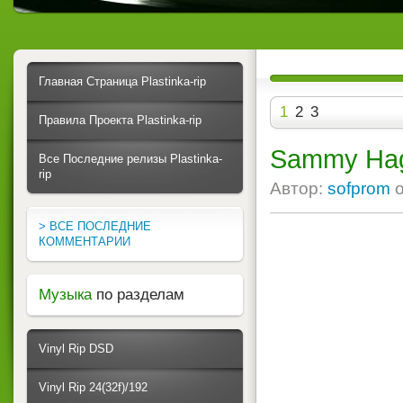
Главная Страница Plastinka-rip
1
2
3
Правила Проекта Plastinka-rip
Sammy Haga
Все Последние релизы Plastinka-
rip
Автор:
sofprom
> ВСЕ ПОСЛЕДНИЕ
КОММЕНТАРИИ
Музыка
по разделам
Vinyl Rip DSD
Vinyl Rip 24(32f)/192