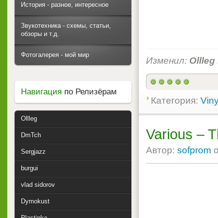
История - разное, интересное
Звукотехника - схемы, статьи,
обзоры и т.д.
Фотогалерея - мой мир
Изменил:
Ollleg
Навигация
по Релизёрам
Категория:
Viny
Ollleg
Various ‎– 
DmTch
Автор:
sofprom
Sergjazz
burgui
vlad sidorov
Dymokust
Plastinka