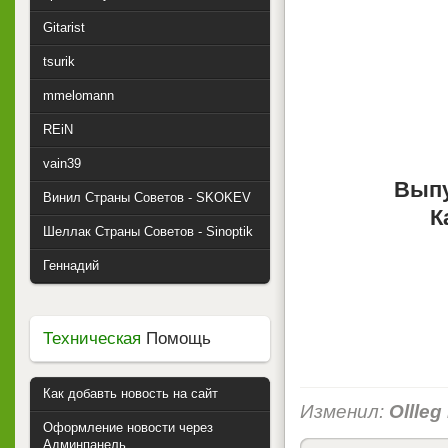
Gitarist
tsurik
mmelomann
REiN
vain39
Вып
Винил Страны Советов - SKOKEV
К
Шеллак Страны Советов - Sinoptik
Геннадий
Техническая
Помощь
Как добавть новость на сайт
Изменил:
Ollleg
Оформление новости через
Админпанель