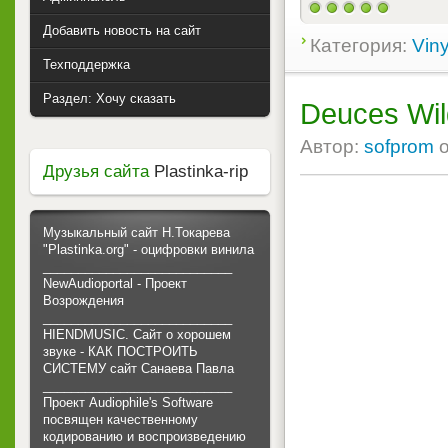
Добавить новость на сайт
Категория:
Viny
Техподдержка
Раздел: Хочу сказать
Deuces Wild
Автор:
sofprom
Друзья сайта
Plastinka-rip
Музыкальный сайт Н.Токарева
"Plastinka.org" - оцифровки винила
___________________________
NewAudioportal - Проект
Возрождения
___________________________
HIENDMUSIC. Сайт о хорошем
звуке - КАК ПОСТРОИТЬ
СИСТЕМУ сайт Санаева Павла
___________________________
Проект Audiophile's Software
посвящен качественному
кодированию и воспроизведению