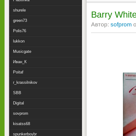
shurele
Barry White
green73
Автор:
sofprom
Polis76
lukkon
Musicgate
Иван_К
Poitaf
r_krassilnikov
SBB
Digital
sovprom
kisatss68
spunkerboybr