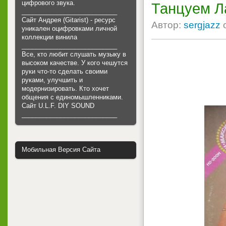
цифрового звука.
Танцуем Л
___________________________
Сайт Андрея (Gitarist) - ресурс
Автор:
sergjazz
уникален оцифровками личной
коллекции винила
___________________________
Все, кто любит слушать музыку в
высоком качестве. У кого чешутся
руки что-то сделать своими
руками, улучшить и
модернизировать. Кто хочет
общения с единомышленниками.
Cайт U.L.F. DIY SOUND
___________________________
Мобильная Версия Сайта