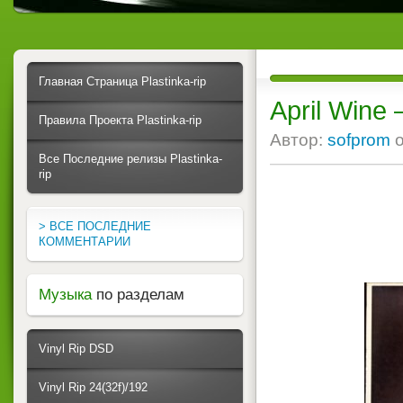
Главная Страница Plastinka-rip
April Wine 
Правила Проекта Plastinka-rip
Автор:
sofprom
Все Последние релизы Plastinka-
rip
> ВСЕ ПОСЛЕДНИЕ
КОММЕНТАРИИ
Музыка
по разделам
Vinyl Rip DSD
Vinyl Rip 24(32f)/192