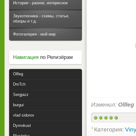
История - разное, интересное
Звукотехника - схемы, статьи,
обзоры и т.д.
Фотогалерея - мой мир
Навигация
по Релизёрам
Ollleg
DmTch
Sergjazz
Изменил:
Ollleg
burgui
vlad sidorov
Dymokust
Категория:
Viny
Plastinka