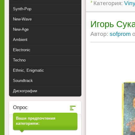
Категория:
Viny
Synth-Pop
New-Wave
Игорь Сука
New-Age
Автор:
sofprom
Ambient
Electronic
Techno
Ethnic, Enigmatic
Soundtrack
Дискографии
Опрос
Ваши предпочтения
категориям: