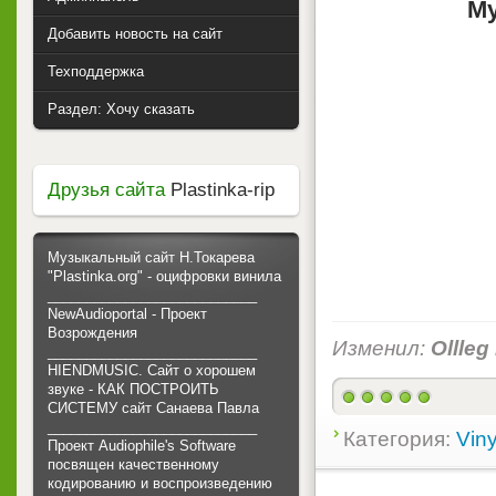
Му
Добавить новость на сайт
Техподдержка
Раздел: Хочу сказать
Друзья сайта
Plastinka-rip
Музыкальный сайт Н.Токарева
"Plastinka.org" - оцифровки винила
___________________________
NewAudioportal - Проект
Возрождения
Изменил:
Ollleg
___________________________
HIENDMUSIC. Сайт о хорошем
звуке - КАК ПОСТРОИТЬ
СИСТЕМУ сайт Санаева Павла
___________________________
Категория:
Viny
Проект Audiophile's Software
посвящен качественному
кодированию и воспроизведению