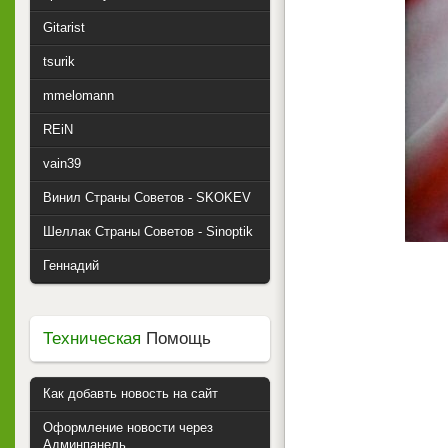
Gitarist
tsurik
mmelomann
REiN
vain39
Винил Страны Советов - SKOKEV
Шеллак Страны Советов - Sinoptik
Геннадий
Техническая
Помощь
Как добавть новость на сайт
Оформление новости через
Админпанель