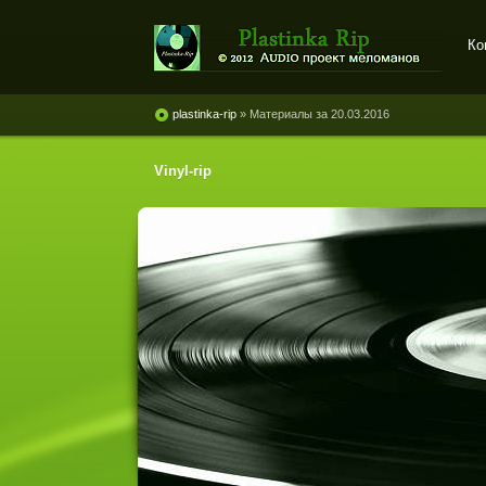
Ко
Plastinka rip - оцифровки
винила и магнитоальбомов
plastinka-rip
» Материалы за 20.03.2016
Vinyl-rip