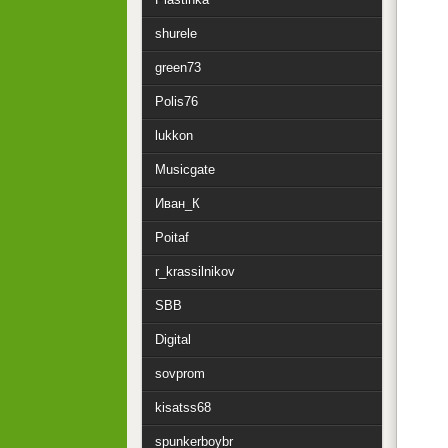
shurele
green73
Polis76
lukkon
Musicgate
Иван_К
Poitaf
r_krassilnikov
SBB
Digital
sovprom
kisatss68
spunkerboybr