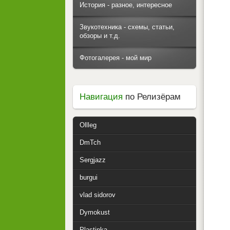
История - разное, интересное
Звукотехника - схемы, статьи,
обзоры и т.д.
Фотогалерея - мой мир
Навигация
по Релизёрам
Ollleg
DmTch
Sergjazz
burgui
vlad sidorov
Dymokust
Plastinka