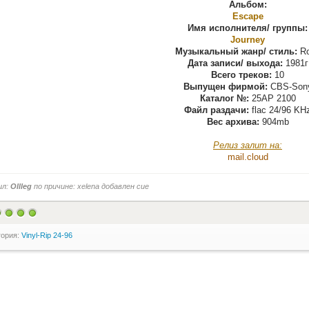
Альбом:
Escape
Имя исполнителя/ группы:
Journey
Музыкальный жанр/ стиль:
Ro
Дата записи/ выхода:
1981г
Всего треков:
10
Выпущен фирмой:
CBS-Son
Каталог №:
25AP 2100
Файл раздачи:
flac 24/96 KH
Вес архива:
904mb
Релиз залит на:
mail.cloud
ил:
Ollleg
по причине: xelena добавлен cue
гория:
Vinyl-Rip 24-96