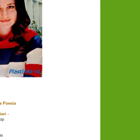
a Poesia
eri -
op
as