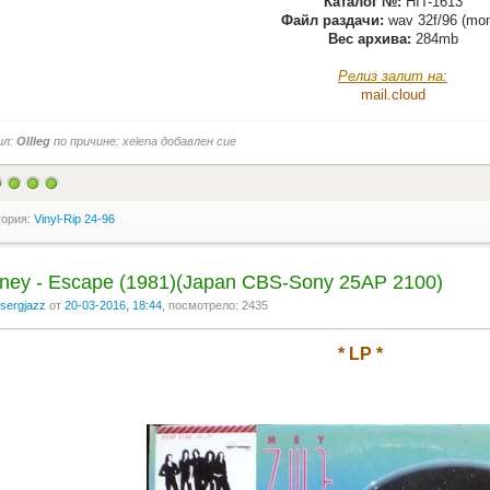
Каталог №:
HIT-1613
Файл раздачи:
wav 32f/96 (mo
Вес архива:
284mb
Релиз залит на:
mail.cloud
ил:
Ollleg
по причине: xelena добавлен cue
гория:
Vinyl-Rip 24-96
rney - Escape (1981)(Japan CBS-Sony 25AP 2100)
sergjazz
от
20-03-2016, 18:44
, посмотрело: 2435
* LP *