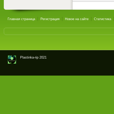
Главная страница
Регистрация
Новое на сайте
Статистика
Plastinka-rip 2021
Оци
фр
овк
и
гра
мпл
аст
ино
к и