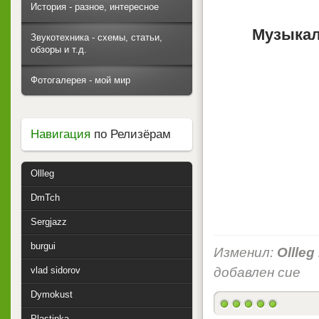
История - разное, интересное
Музыкал
Звукотехника - схемы, статьи,
обзоры и т.д.
Фотогалерея - мой мир
Навигация
по Релизёрам
Ollleg
DmTch
Sergjazz
burgui
Изменил:
Ollleg
vlad sidorov
добавлен cue
Dymokust
Plastinka