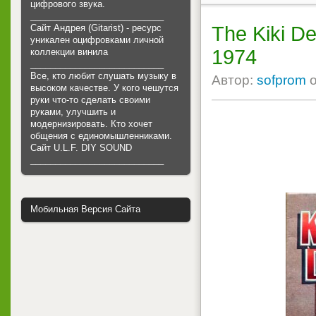
цифрового звука.
___________________________
Сайт Андрея (Gitarist) - ресурс
The Kiki De
уникален оцифровками личной
1974
коллекции винила
___________________________
Все, кто любит слушать музыку в
Автор:
sofprom
высоком качестве. У кого чешутся
руки что-то сделать своими
руками, улучшить и
модернизировать. Кто хочет
общения с единомышленниками.
Cайт U.L.F. DIY SOUND
___________________________
Мобильная Версия Сайта