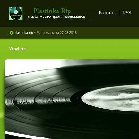
Контакты
RSS
Plastinka rip - оцифровки
винила и магнитоальбомов
plastinka-rip
» Материалы за 27.08.2016
Vinyl-rip