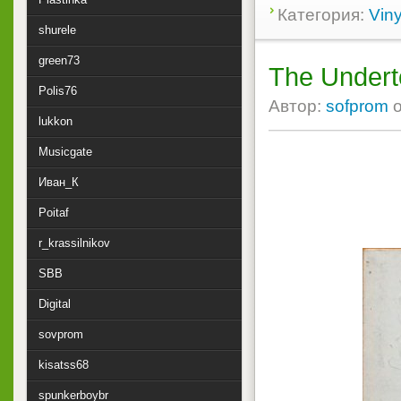
Категория:
Viny
shurele
green73
The Undert
Polis76
Автор:
sofprom
lukkon
Musicgate
Иван_К
Poitaf
r_krassilnikov
SBB
Digital
sovprom
kisatss68
spunkerboybr