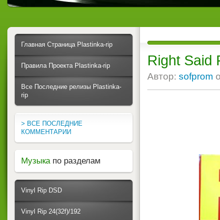
Главная Страница Plastinka-rip
Right Said 
Правила Проекта Plastinka-rip
Автор:
sofprom
Все Последние релизы Plastinka-
rip
> ВСЕ ПОСЛЕДНИЕ
КОММЕНТАРИИ
Музыка
по разделам
Vinyl Rip DSD
Vinyl Rip 24(32f)/192