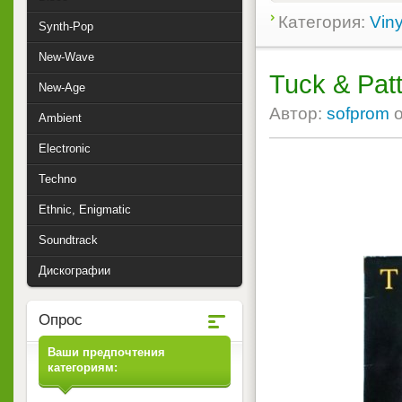
Категория:
Viny
Synth-Pop
New-Wave
Tuck & Patt
New-Age
Автор:
sofprom
Ambient
Electronic
Techno
Ethnic, Enigmatic
Soundtrack
Дискографии
Опрос
Ваши предпочтения
категориям: