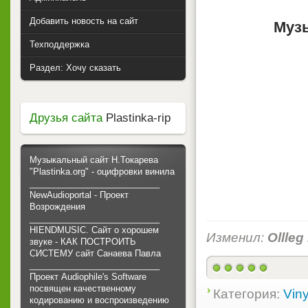
Добавить новость на сайт
Муз
Техподдержка
Раздел: Хочу сказать
Друзья сайта
Plastinka-rip
Музыкальный сайт Н.Токарева
"Plastinka.org" - оцифровки винила
___________________________
NewAudioportal - Проект
Возрождения
___________________________
HIENDMUSIC. Сайт о хорошем
Изменил:
Ollleg
звуке - КАК ПОСТРОИТЬ
СИСТЕМУ сайт Санаева Павла
___________________________
Проект Audiophile's Software
посвящен качественному
Категория:
Viny
кодированию и воспроизведению