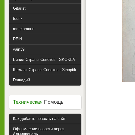
Gitarist
tsurik
mmelomann
REiN
vain39
Винил Страны Советов - SKOKEV
Шеллак Страны Советов - Sinoptik
Геннадий
Техническая
Помощь
Как добавть новость на сайт
Оформление новости через
Админпанель