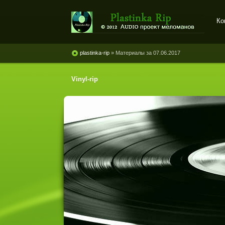
Ко
Plastinka rip - оцифровки
винила и магнитоальбомов
plastinka-rip
» Материалы за 07.06.2017
Vinyl-rip