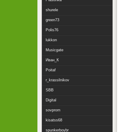
shurele
green73
Polis76
lukkon
Musicgate
Иван_К
Poitaf
r_krassilnikov
SBB
Digital
sovprom
kisatss68
spunkerboybr