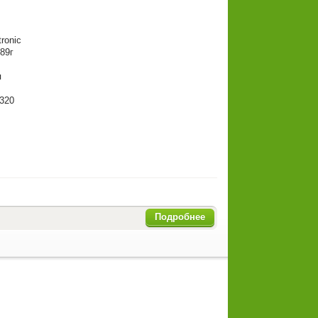
ronic
89г
я
-320
Подробнее