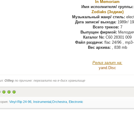
In Memoriam
Имя исполнителя/ группы:
Zodiaks (Зодиак)
Музыкальный жанр/ стиль:
elect
Дата записи/ выхода:
1989г/ 19
Всего треков:
7
Выпущен фирмой:
Мелоди
Каталог №:
C60 28301 009
Файл раздачи:
flac 24/96 , mp3
Вес архива:
, 838 mb
Релиз залит на:
yand.Disс
ил:
Ollleg
по причине: перезалито на я-диск хранилище
гория:
Vinyl-Rip 24-96
,
Instrumental,Orchestra
,
Electronic