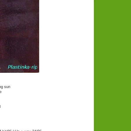
ng sun
e
8