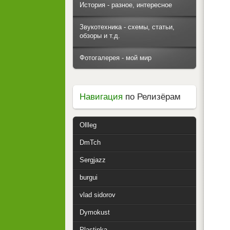
История - разное, интересное
Звукотехника - схемы, статьи,
обзоры и т.д.
Фотогалерея - мой мир
Навигация
по Релизёрам
Ollleg
DmTch
Sergjazz
burgui
vlad sidorov
Dymokust
Plastinka