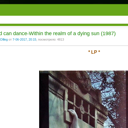
 can dance-Within the realm of a dying sun (1987)
Ollleg
от
7-06-2017, 20:15
, посмотрело: 4813
* LP *