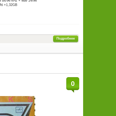
4 bit/96 kHz + wav 24/96
Мб +1,32GB
Подробнее
0