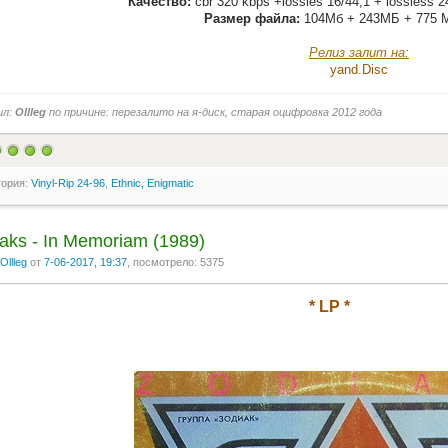
Качество:
cbr 320 kbps +lossles 16/44,1 + lossless 2
Размер файла:
104Мб + 243МБ + 775 
Релиз залит на:
yand.Disс
ил:
Ollleg
по причине: перезалито на я-диск, старая оцифровка 2012 года
гория:
Vinyl-Rip 24-96
,
Ethnic, Enigmatic
aks - In Memoriam (1989)
Ollleg
от
7-06-2017, 19:37
, посмотрело: 5375
* LP *