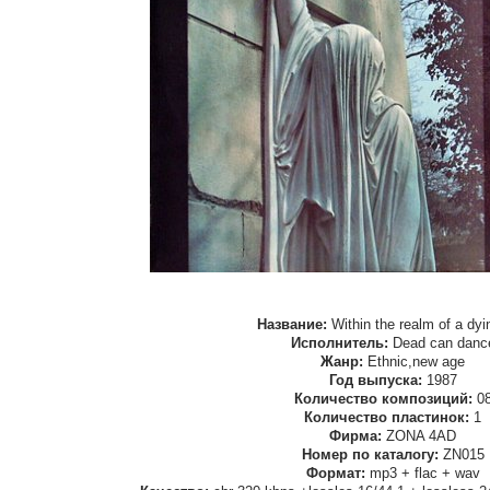
Название:
Within the realm of a dyi
Исполнитель:
Dead can danc
Жанр:
Ethnic,new age
Год выпуска:
1987
Количество композиций:
0
Количество пластинок:
1
Фирма:
ZONA 4AD
Номер по каталогу:
ZN015
Формат:
mp3 + flac + wav