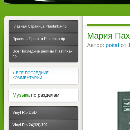
Главная Страница Plastinka-rip
Мария Пах
Правила Проекта Plastinka-rip
Автор:
poitaf
от
Все Последние релизы Plastinka-
rip
> ВСЕ ПОСЛЕДНИЕ
КОММЕНТАРИИ
Музыка
по разделам
Vinyl Rip DSD
Vinyl Rip 24(32f)/192