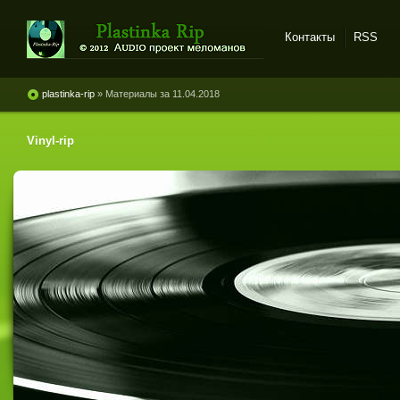
Контакты
RSS
Plastinka rip - оцифровки
винила и магнитоальбомов
plastinka-rip
» Материалы за 11.04.2018
Vinyl-rip