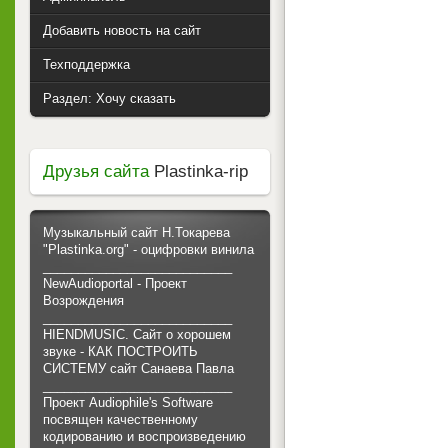
Добавить новость на сайт
Техподдержка
Раздел: Хочу сказать
Друзья сайта
Plastinka-rip
Музыкальный сайт Н.Токарева
"Plastinka.org" - оцифровки винила
___________________________
NewAudioportal - Проект
Возрождения
___________________________
HIENDMUSIC. Сайт о хорошем
звуке - КАК ПОСТРОИТЬ
СИСТЕМУ сайт Санаева Павла
___________________________
Проект Audiophile's Software
посвящен качественному
кодированию и воспроизведению