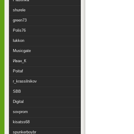
shurele
green73
Polis76
lukkon
Musicgate
Иван_К
Poitaf
r_krassilnikov
SBB
Digital
sovprom
kisatss68
spunkerboybr