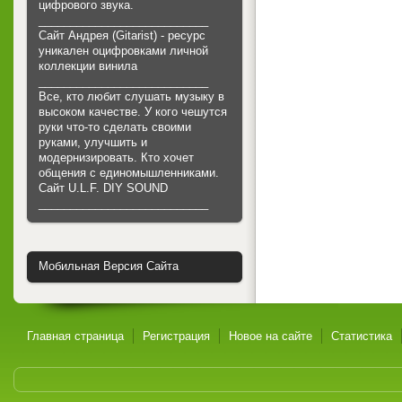
цифрового звука.
___________________________
Сайт Андрея (Gitarist) - ресурс
уникален оцифровками личной
коллекции винила
___________________________
Все, кто любит слушать музыку в
высоком качестве. У кого чешутся
руки что-то сделать своими
руками, улучшить и
модернизировать. Кто хочет
общения с единомышленниками.
Cайт U.L.F. DIY SOUND
___________________________
Мобильная Версия Сайта
Главная страница
Регистрация
Новое на сайте
Статистика