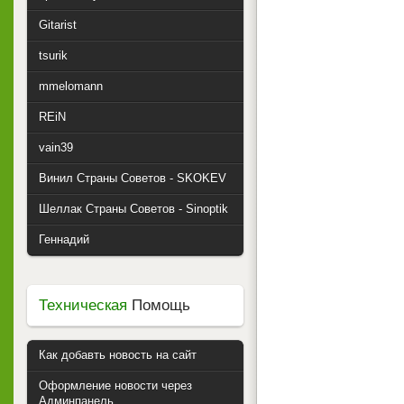
Gitarist
tsurik
mmelomann
REiN
vain39
Винил Страны Советов - SKOKEV
Шеллак Страны Советов - Sinoptik
Геннадий
Техническая
Помощь
Как добавть новость на сайт
Оформление новости через
Админпанель