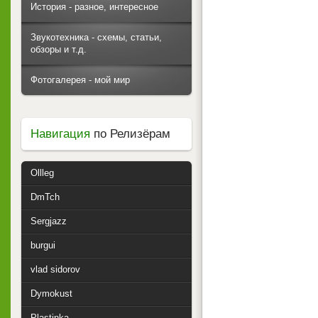
История - разное, интересное
Звукотехника - схемы, статьи,
обзоры и т.д.
Фотогалерея - мой мир
Навигация
по Релизёрам
Ollleg
DmTch
Sergjazz
burgui
vlad sidorov
Dymokust
Plastinka