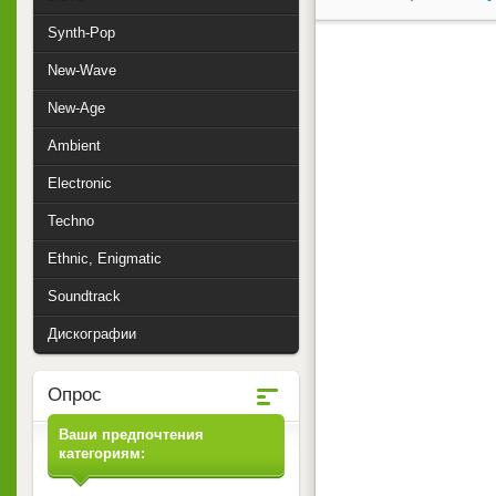
Synth-Pop
New-Wave
New-Age
Ambient
Electronic
Techno
Ethnic, Enigmatic
Soundtrack
Дискографии
Опрос
Ваши предпочтения
категориям: