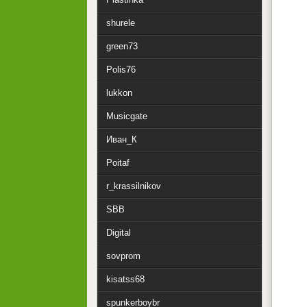
shurele
green73
Polis76
lukkon
Musicgate
Иван_К
Poitaf
r_krassilnikov
SBB
Digital
sovprom
kisatss68
spunkerboybr