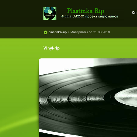
Ко
Plastinka rip - оцифровки
винила и магнитоальбомов
plastinka-rip
» Материалы за 21.08.2018
Vinyl-rip