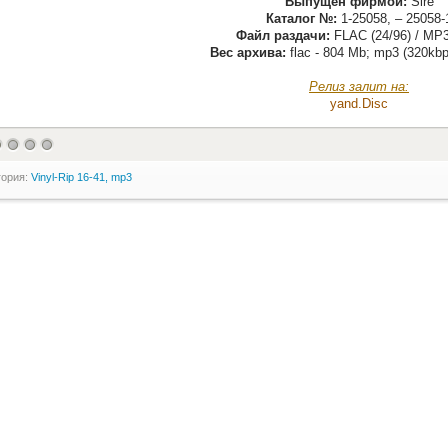
Выпущен фирмой:
Sire
Каталог №:
1-25058, – 25058-
Файл раздачи:
FLAC (24/96) / MP3
Вес архива:
flac - 804 Mb; mp3 (320kbp
Релиз залит на:
yand.Disс
гория:
Vinyl-Rip 16-41, mp3