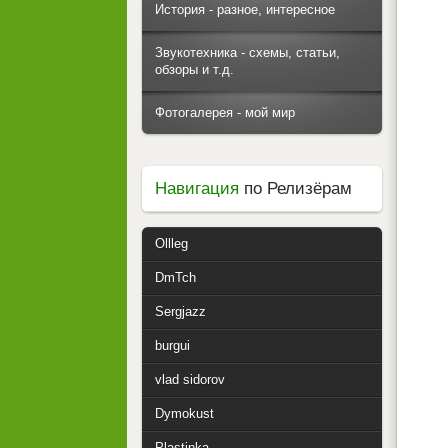
История - разное, интересное
Звукотехника - схемы, статьи,
обзоры и т.д.
Фотогалерея - мой мир
Навигация
по Релизёрам
Ollleg
DmTch
Sergjazz
burgui
vlad sidorov
Dymokust
Plastinka