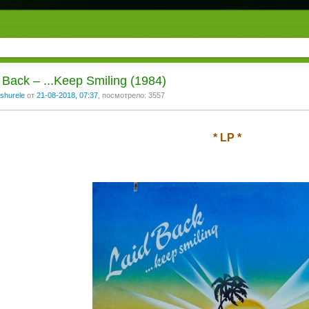
 Back ‎– ...Keep Smiling (1984)
shurele
от
21-08-2018, 07:37
, посмотрело: 3557
* LP *