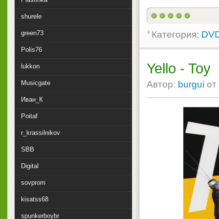
shurele
green73
Категория:
DVD
Polis76
Yello - Toy
lukkon
Автор:
burgui
от
Musicgate
Иван_К
Poitaf
r_krassilnikov
SBB
Digital
sovprom
kisatss68
spunkerboybr