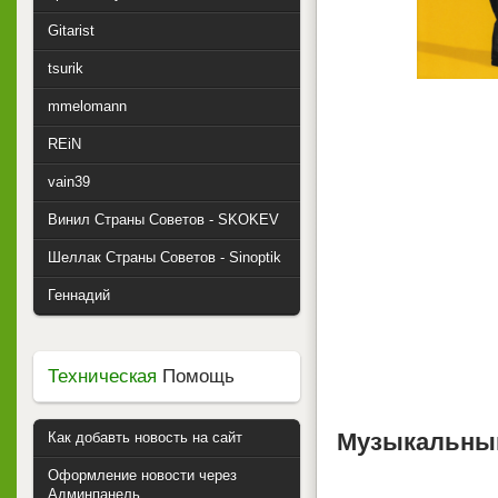
Gitarist
tsurik
mmelomann
REiN
vain39
Винил Страны Советов - SKOKEV
Шеллак Страны Советов - Sinoptik
Геннадий
Техническая
Помощь
Музыкальный
Как добавть новость на сайт
Оформление новости через
Админпанель