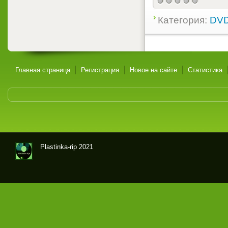
Категория:
DVD
Главная страница
Регистрация
Новое на сайте
Статистика
Plastinka-rip 2021
Оци
фр
овк
и
гра
мпл