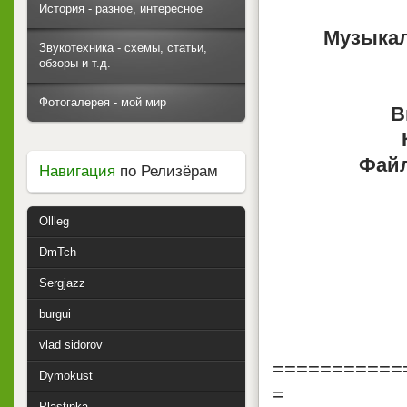
История - разное, интересное
Музыкал
Звукотехника - схемы, статьи,
обзоры и т.д.
Фотогалерея - мой мир
В
Файл
Навигация
по Релизёрам
Ollleg
DmTch
Sergjazz
burgui
vlad sidorov
===========
Dymokust
=
Plastinka