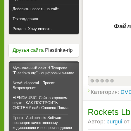
Добавить новость на сайт
Техподдержка
Файл
Раздел: Хочу сказать
Друзья сайта
Plastinka-rip
Музыкальный сайт Н.Токарева
"Plastinka.org" - оцифровки винила
___________________________
NewAudioportal - Проект
Возрождения
Категория:
DVD
___________________________
HIENDMUSIC. Сайт о хорошем
звуке - КАК ПОСТРОИТЬ
СИСТЕМУ сайт Санаева Павла
Rockets Lb
___________________________
Проект Audiophile's Software
Автор:
burgui
от
посвящен качественному
кодированию и воспроизведению