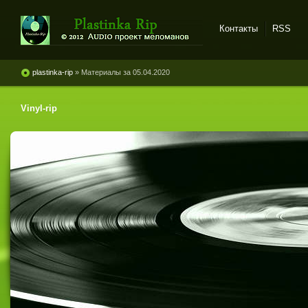
Контакты
RSS
Plastinka rip - оцифровки
винила и магнитоальбомов
plastinka-rip
» Материалы за 05.04.2020
Vinyl-rip