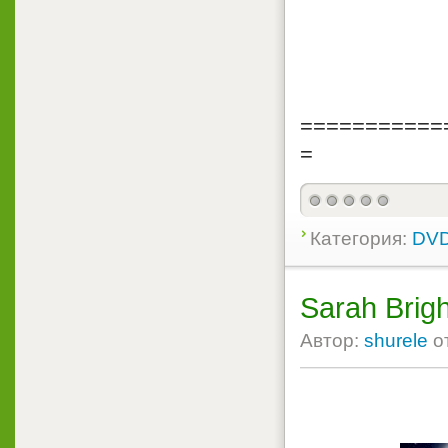
===========
=
Категория:
DVD
Sarah Brig
Автор:
shurele
о