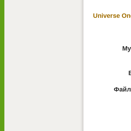
Universe One
Му
Файл