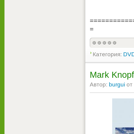
===========
=
Категория:
DVD
Mark Knopf
Автор:
burgui
от