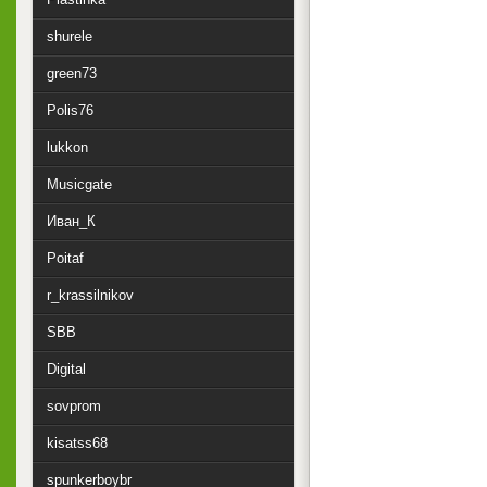
shurele
green73
Polis76
lukkon
Musicgate
Иван_К
Poitaf
r_krassilnikov
SBB
Digital
sovprom
kisatss68
spunkerboybr