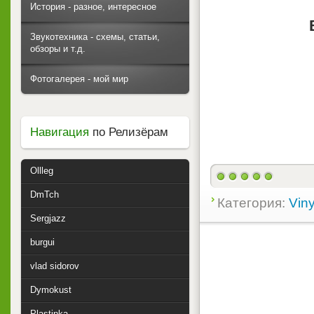
История - разное, интересное
Звукотехника - схемы, статьи,
обзоры и т.д.
Фотогалерея - мой мир
Навигация
по Релизёрам
Ollleg
DmTch
Категория:
Viny
Sergjazz
burgui
vlad sidorov
Dymokust
Plastinka