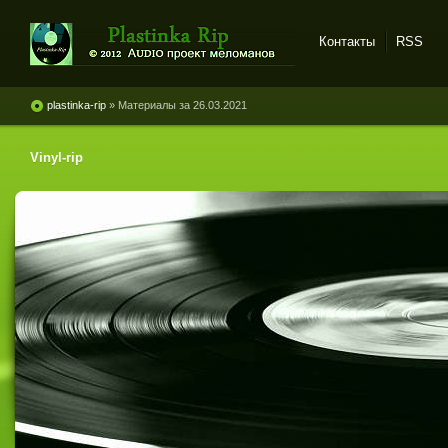
Контакты
RSS
Plastinka rip - оцифровки
винила и магнитоальбомов
plastinka-rip
» Материалы за 26.03.2021
Vinyl-rip