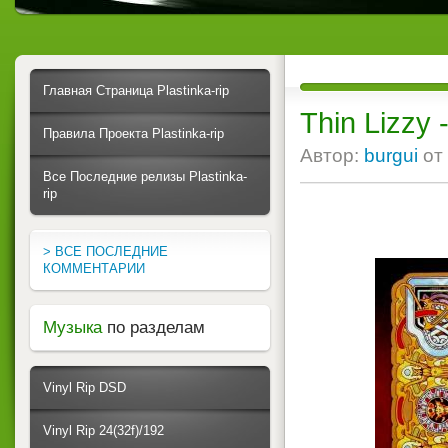
Главная Страница Plastinka-rip
Thin Lizzy
Правила Проекта Plastinka-rip
Автор:
burgui
от
Все Последние релизы Plastinka-
rip
> ВСЕ ПОСЛЕДНИЕ
КОММЕНТАРИИ
Музыка
по разделам
Vinyl Rip DSD
Vinyl Rip 24(32f)/192