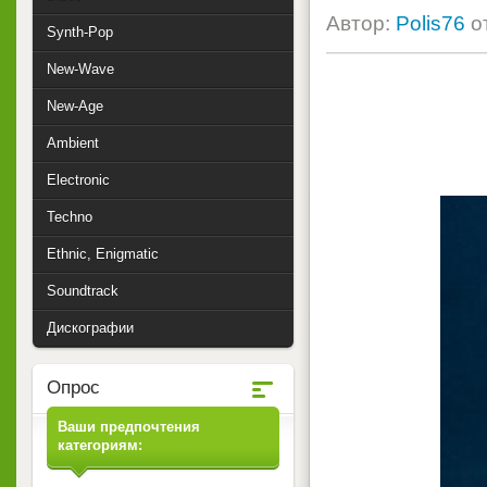
Автор:
Polis76
о
Synth-Pop
New-Wave
New-Age
Ambient
Electronic
Techno
Ethnic, Enigmatic
Soundtrack
Дискографии
Опрос
Ваши предпочтения
категориям: