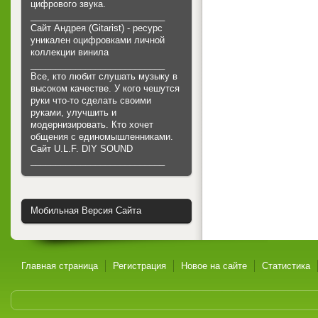
цифрового звука.
___________________________
Сайт Андрея (Gitarist) - ресурс
уникален оцифровками личной
коллекции винила
___________________________
Все, кто любит слушать музыку в
высоком качестве. У кого чешутся
руки что-то сделать своими
руками, улучшить и
модернизировать. Кто хочет
общения с единомышленниками.
Cайт U.L.F. DIY SOUND
___________________________
Мобильная Версия Сайта
Главная страница
Регистрация
Новое на сайте
Статистика