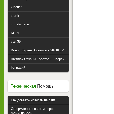
Gitarist
tsurik
mmelomann
REiN
vain39
Винил Страны Советов - SKOKEV
Шеллак Страны Советов - Sinoptik
Геннадий
Техническая
Помощь
Как добавть новость на сайт
Оформление новости через
Админпанель