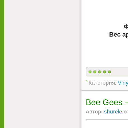
Ф
Вес а
Категория:
Viny
Bee Gees ‎–
Автор:
shurele
о