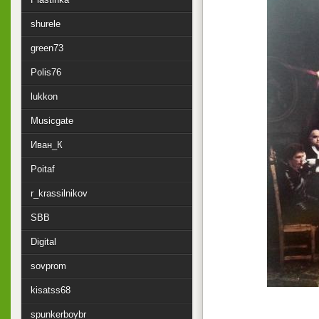
shurele
green73
Polis76
lukkon
Musicgate
Иван_К
Poitaf
r_krassilnikov
SBB
Digital
sovprom
kisatss68
spunkerboybr