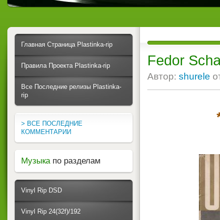
Главная Страница Plastinka-rip
Fedor Schal
Правила Проекта Plastinka-rip
Автор:
shurele
о
Все Последние релизы Plastinka-
rip
> ВСЕ ПОСЛЕДНИЕ
КОММЕНТАРИИ
Музыка
по разделам
Vinyl Rip DSD
Vinyl Rip 24(32f)/192