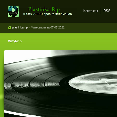
Контакты
RSS
Plastinka rip - оцифровки
винила и магнитоальбомов
plastinka-rip
» Материалы за 07.07.2021
Vinyl-rip