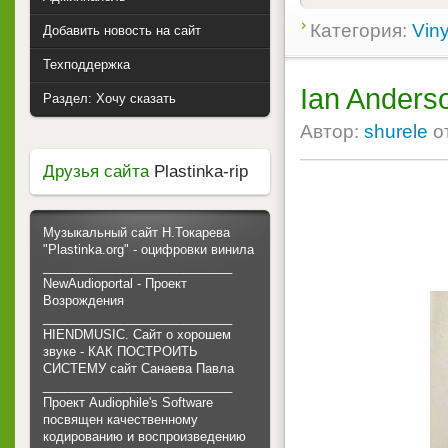
Категория:
Viny
Добавить новость на сайт
Техподдержка
Ian Anderso
Раздел: Хочу сказать
Автор:
shurele
о
Друзья сайта
Plastinka-rip
Музыкальный сайт Н.Токарева
"Plastinka.org" - оцифровки винила
___________________________
NewAudioportal - Проект
Возрождения
___________________________
HIENDMUSIC. Сайт о хорошем
звуке - КАК ПОСТРОИТЬ
СИСТЕМУ сайт Санаева Павла
___________________________
Проект Audiophile's Software
посвящен качественному
кодированию и воспроизведению