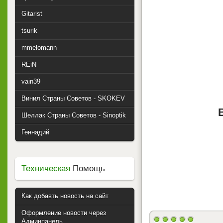
Gitarist
tsurik
mmelomann
REiN
vain39
Винил Страны Советов - SKOKEV
Шеллак Страны Советов - Sinoptik
Геннадий
Техническая
Помощь
Как добавть новость на сайт
Оформление новости через
Админпанель