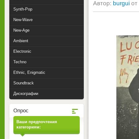
Автор:
burgui
от
Synth-Pop
New-Wave
New-Age
Ambient
Electronic
Techno
Ethnic, Enigmatic
Soundtrack
Дискографии
Опрос
Ваши предпочтения
категориям: