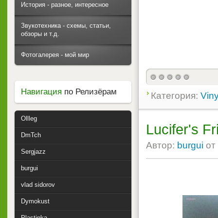
История - разное, интересное
Звукотехника - схемы, статьи,
обзоры и т.д.
Фотогалерея - мой мир
Навигация
по Релизёрам
Категория:
Viny
Ollleg
Lucifer's F
DmTch
Автор:
burgui
от
Sergjazz
burgui
vlad sidorov
Dymokust
Plastinka