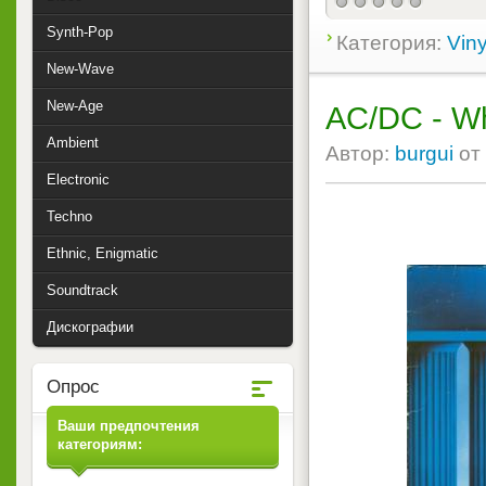
Synth-Pop
Категория:
Viny
New-Wave
New-Age
AC/DC - W
Ambient
Автор:
burgui
от
Electronic
Techno
Ethnic, Enigmatic
Soundtrack
Дискографии
Опрос
Ваши предпочтения
категориям: