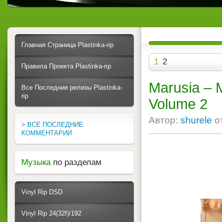
Главная Страница Plastinka-rip
1
2
Правила Проекта Plastinka-rip
Marusia ‎–
Все Последние релизы Plastinka-
rip
Volume 2
Автор:
shurele
о
> ВСЕ ПОСЛЕДНИЕ
КОММЕНТАРИИ
Музыка
по разделам
Vinyl Rip DSD
Vinyl Rip 24(32f)/192