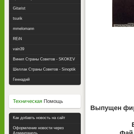
Gitarist
tsurik
mmelomann
REiN
vain39
Винил Страны Советов - SKOKEV
Шеллак Страны Советов - Sinoptik
Геннадий
Техническая
Помощь
Выпущен фи
Как добавть новость на сайт
Оформление новости через
Фай
Админпанель