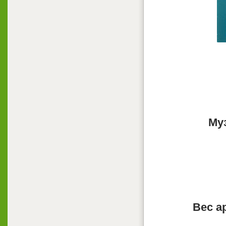
Му
Вес а