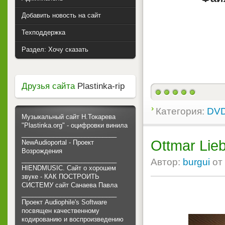
Добавить новость на сайт
Техподдержка
Раздел: Хочу сказать
Друзья сайта
Plastinka-rip
Категория:
DVD
Музыкальный сайт Н.Токарева
"Plastinka.org" - оцифровки винила
___________________________
Ottmar Lie
NewAudioportal - Проект
Возрождения
___________________________
Автор:
burgui
от
HIENDMUSIC. Сайт о хорошем
звуке - КАК ПОСТРОИТЬ
СИСТЕМУ сайт Санаева Павла
___________________________
Проект Audiophile's Software
посвящен качественному
кодированию и воспроизведению