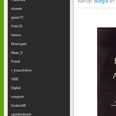
Автор:
burgui
от
shurele
green73
Polis76
lukkon
Musicgate
Иван_К
Poitaf
r_krassilnikov
SBB
Digital
sovprom
kisatss68
spunkerboybr