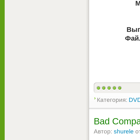
М
Вып
Фай
Категория:
DVD
Bad Compa
Автор:
shurele
о