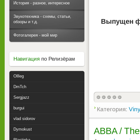
История - разное, интересное
Звукотехника - схемы, статьи,
Выпущен ф
обзоры и т.д.
Фотогалерея - мой мир
Навигация
по Релизёрам
Ollleg
DmTch
Sergjazz
burgui
Категория:
Viny
vlad sidorov
ABBA / The
Dymokust
Plastinka