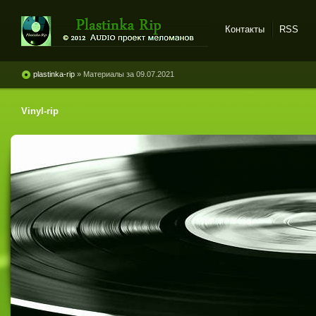
Контакты
RSS
Plastinka rip - оцифровки
винила и магнитоальбомов
plastinka-rip
» Материалы за 09.07.2021
Vinyl-rip