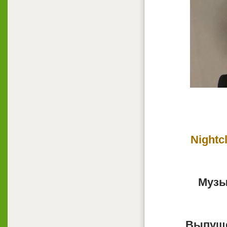
Nightc
Музы
Выпуще