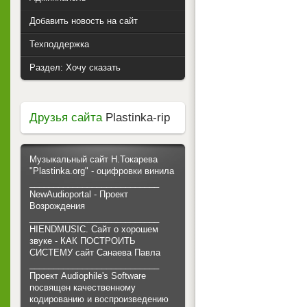
Добавить новость на сайт
Техподдержка
Раздел: Хочу сказать
Друзья сайта
Plastinka-rip
Музыкальный сайт Н.Токарева
"Plastinka.org" - оцифровки винила
___________________________
NewAudioportal - Проект
Возрождения
___________________________
HIENDMUSIC. Сайт о хорошем
звуке - КАК ПОСТРОИТЬ
СИСТЕМУ сайт Санаева Павла
___________________________
Проект Audiophile's Software
посвящен качественному
кодированию и воспроизведению