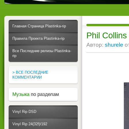
Главная Страница Plastinka-rip
Phil Collin
Правила Проекта Plastinka-rip
Автор:
shurele
о
Все Последние релизы Plastinka-
rip
> ВСЕ ПОСЛЕДНИЕ
КОММЕНТАРИИ
Музыка
по разделам
Vinyl Rip DSD
Vinyl Rip 24(32f)/192